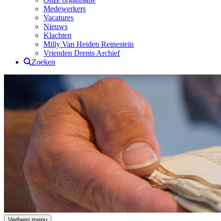
Medewerkers
Vacatures
Nieuws
Klachten
Milly Van Heiden Reinestein
Vrienden Drents Archief
Zoeken
Drents Archief
Verberg menu