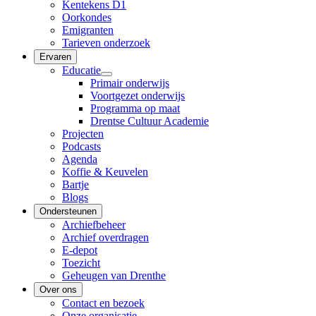
Kentekens D1
Oorkondes
Emigranten
Tarieven onderzoek
Ervaren
Educatie
Primair onderwijs
Voortgezet onderwijs
Programma op maat
Drentse Cultuur Academie
Projecten
Podcasts
Agenda
Koffie & Keuvelen
Bartje
Blogs
Ondersteunen
Archiefbeheer
Archief overdragen
E-depot
Toezicht
Geheugen van Drenthe
Over ons
Contact en bezoek
Onze organisatie