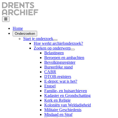
Home
Onderzoeken
Start je onderzoek
Hoe werkt archiefonderzoek?
Zoeken op onderwerp
Belastingen
Beroepen en ambachten
Bevolkingsregister
Burgerlijke stand
CABR
DTOB-registers
E-depot: wat is het?
Etstoel
Familie- en huisarchieven
Kadaster en Grondschatting
Kerk en Religie
Koloniën van Weldadigheid
Militaire Geschiedenis
Misdaad en Straf