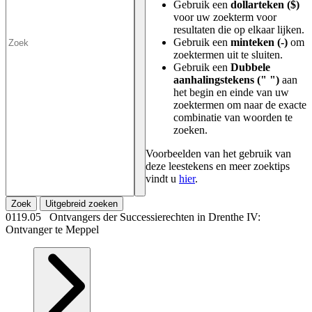
Gebruik een
dollarteken ($)
voor uw zoekterm voor
resultaten die op elkaar lijken.
Gebruik een
minteken (-)
om
zoektermen uit te sluiten.
Gebruik een
Dubbele
aanhalingstekens (" ")
aan
het begin en einde van uw
zoektermen om naar de exacte
combinatie van woorden te
zoeken.
Voorbeelden van het gebruik van
deze leestekens en meer zoektips
vindt u
hier
.
Zoek
Uitgebreid zoeken
0119.05 Ontvangers der Successierechten in Drenthe IV:
Ontvanger te Meppel