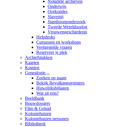
Notariële archieven
Onderwijs
Oorkondes
Slavernij
Stamboomonderzoek
Tweede Wereldoorlog
Vrouwengeschiedenis
Helpdesks
Cursussen en workshops
Veelgestelde vragen
Reserveer je plek
Archiefstukken
Kaarten
Kranten
Genealogie
Zoeken op naam
Bekijk Bevolkingsregisters
Huwelijksbijlagen
Wat zit erin?
Beeldbank
Bouwdossiers
Film & Geluid
Koloniehuizen
Koloniehuizen personen
Bibliotheek