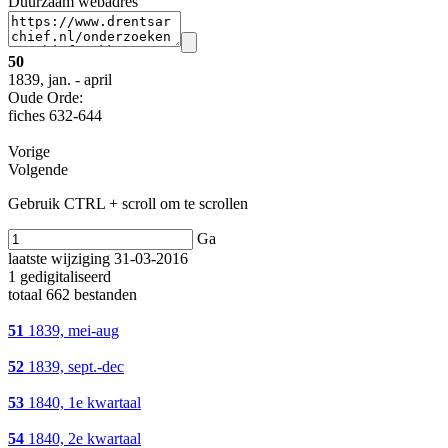
Duurzaam webadres
50
1839, jan. - april
Oude Orde:
fiches 632-644
Vorige
Volgende
Gebruik CTRL + scroll om te scrollen
Ga
laatste wijziging 31-03-2016
1 gedigitaliseerd
totaal 662 bestanden
51
1839, mei-aug
52
1839, sept.-dec
53
1840, 1e kwartaal
54
1840, 2e kwartaal