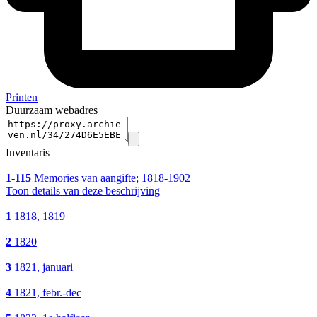
Printen
Duurzaam webadres
Inventaris
1-115
Memories van aangifte; 1818-1902
Toon details van deze beschrijving
1
1818, 1819
2
1820
3
1821, januari
4
1821, febr.-dec