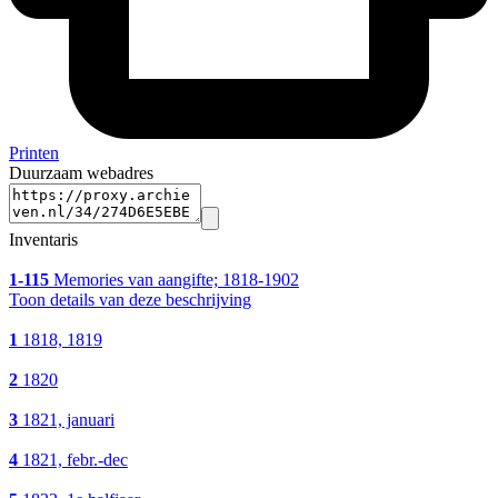
Printen
Duurzaam webadres
Inventaris
1-115
Memories van aangifte; 1818-1902
Toon details van deze beschrijving
1
1818, 1819
2
1820
3
1821, januari
4
1821, febr.-dec