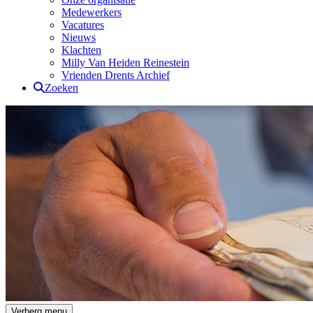
Medewerkers
Vacatures
Nieuws
Klachten
Milly Van Heiden Reinestein
Vrienden Drents Archief
Zoeken
Drents Archief
Verberg menu