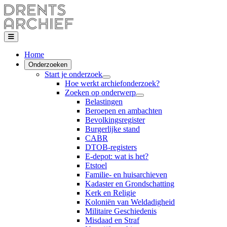
Home
Onderzoeken
Start je onderzoek
Hoe werkt archiefonderzoek?
Zoeken op onderwerp
Belastingen
Beroepen en ambachten
Bevolkingsregister
Burgerlijke stand
CABR
DTOB-registers
E-depot: wat is het?
Etstoel
Familie- en huisarchieven
Kadaster en Grondschatting
Kerk en Religie
Koloniën van Weldadigheid
Militaire Geschiedenis
Misdaad en Straf