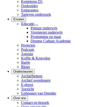
Kentekens D1
Oorkondes
Emigranten
Tarieven onderzoek
Ervaren
Educatie
Primair onderwijs
Voortgezet onderwijs
Programma op maat
Drentse Cultuur Academie
Projecten
Podcasts
Agenda
Koffie & Keuvelen
Bartje
Blogs
Ondersteunen
Archiefbeheer
Archief overdragen
E-depot
Toezicht
Geheugen van Drenthe
Over ons
Contact en bezoek
Onze organisatie