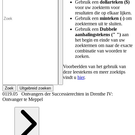
Gebruik een
dollarteken ($)
voor uw zoekterm voor
resultaten die op elkaar lijken.
Gebruik een
minteken (-)
om
zoektermen uit te sluiten.
Gebruik een
Dubbele
aanhalingstekens (" ")
aan
het begin en einde van uw
zoektermen om naar de exacte
combinatie van woorden te
zoeken.
Voorbeelden van het gebruik van
deze leestekens en meer zoektips
vindt u
hier
.
Zoek
Uitgebreid zoeken
0119.05 Ontvangers der Successierechten in Drenthe IV:
Ontvanger te Meppel