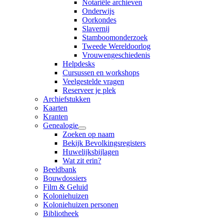
Notariële archieven
Onderwijs
Oorkondes
Slavernij
Stamboomonderzoek
Tweede Wereldoorlog
Vrouwengeschiedenis
Helpdesks
Cursussen en workshops
Veelgestelde vragen
Reserveer je plek
Archiefstukken
Kaarten
Kranten
Genealogie
Zoeken op naam
Bekijk Bevolkingsregisters
Huwelijksbijlagen
Wat zit erin?
Beeldbank
Bouwdossiers
Film & Geluid
Koloniehuizen
Koloniehuizen personen
Bibliotheek