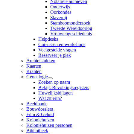
Notariële archieven
Onderwijs
Oorkondes
Slavernij
Stamboomonderzoek
Tweede Wereldoorlog
Vrouwengeschiedenis
Helpdesks
Cursussen en workshops
Veelgestelde vragen
Reserveer je plek
Archiefstukken
Kaarten
Kranten
Genealogie
Zoeken op naam
Bekijk Bevolkingsregisters
Huwelijksbijlagen
Wat zit erin?
Beeldbank
Bouwdossiers
Film & Geluid
Koloniehuizen
Koloniehuizen personen
Bibliotheek