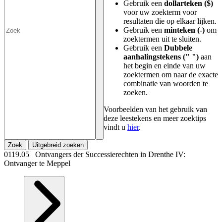
Gebruik een
dollarteken ($)
voor uw zoekterm voor
resultaten die op elkaar lijken.
Gebruik een
minteken (-)
om
zoektermen uit te sluiten.
Gebruik een
Dubbele
aanhalingstekens (" ")
aan
het begin en einde van uw
zoektermen om naar de exacte
combinatie van woorden te
zoeken.
Voorbeelden van het gebruik van
deze leestekens en meer zoektips
vindt u
hier
.
Zoek
Uitgebreid zoeken
0119.05 Ontvangers der Successierechten in Drenthe IV:
Ontvanger te Meppel