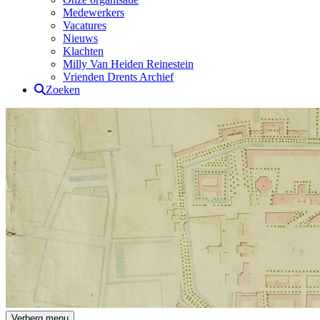
Medewerkers
Vacatures
Nieuws
Klachten
Milly Van Heiden Reinestein
Vrienden Drents Archief
Zoeken
Drents Archief
Verberg menu