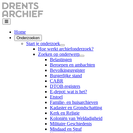
Home
Onderzoeken
Start je onderzoek
Hoe werkt archiefonderzoek?
Zoeken op onderwerp
Belastingen
Beroepen en ambachten
Bevolkingsregister
Burgerlijke stand
CABR
DTOB-registers
E-depot: wat is het?
Etstoel
Familie- en huisarchieven
Kadaster en Grondschatting
Kerk en Religie
Koloniën van Weldadigheid
Militaire Geschiedenis
Misdaad en Straf