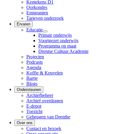
Kentekens D1
Oorkondes
Emigranten
Tarieven onderzoek
Ervaren
Educatie
Primair onderwijs
Voortgezet onderwijs
Programma op maat
Drentse Cultuur Academie
Projecten
Podcasts
Agenda
Koffie & Keuvelen
Bartje
Blogs
Ondersteunen
Archiefbeheer
Archief overdragen
E-depot
Toezicht
Geheugen van Drenthe
Over ons
Contact en bezoek
Onze organisatie