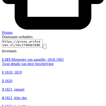
Printen
Duurzaam webadres
Inventaris
1-115
Memories van aangifte; 1818-1902
Toon details van deze beschrijving
1
1818, 1819
2
1820
3
1821, januari
4
1821, febr.-dec