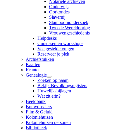
Notariële archieven
Onderwijs
Oorkondes
Slavernij
Stamboomonderzoek
Tweede Wereldoorlog
Vrouwengeschiedenis
Helpdesks
Cursussen en workshops
Veelgestelde vragen
Reserveer je plek
Archiefstukken
Kaarten
Kranten
Genealogie
Zoeken op naam
Bekijk Bevolkingsregisters
Huwelijksbijlagen
Wat zit erin?
Beeldbank
Bouwdossiers
Film & Geluid
Koloniehuizen
Koloniehuizen personen
Bibliotheek