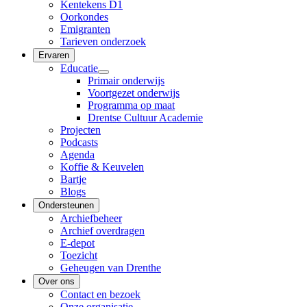
Kentekens D1
Oorkondes
Emigranten
Tarieven onderzoek
Ervaren
Educatie
Primair onderwijs
Voortgezet onderwijs
Programma op maat
Drentse Cultuur Academie
Projecten
Podcasts
Agenda
Koffie & Keuvelen
Bartje
Blogs
Ondersteunen
Archiefbeheer
Archief overdragen
E-depot
Toezicht
Geheugen van Drenthe
Over ons
Contact en bezoek
Onze organisatie