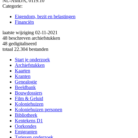
NL-AsnDA, 0119.10
Categorie:
Eigendom, bezit en belastingen
Financiën
laatste wijziging 02-11-2021
48 beschreven archiefstukken
48 gedigitaliseerd
totaal 22.304 bestanden
Start je onderzoek
Archiefstukken
Kaarten
Kranten
Genealogie
Beeldbank
Bouwdossiers
Film & Geluid
Koloniehuizen
Koloniehuizen personen
Bibliotheek
Kentekens D1
Oorkondes
Emigranten
Tarieven onderzoek