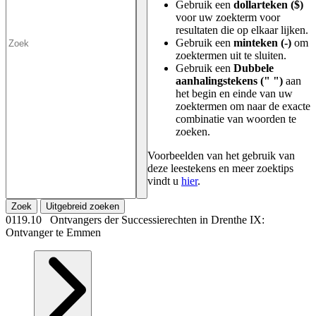
Gebruik een
dollarteken ($)
voor uw zoekterm voor
resultaten die op elkaar lijken.
Gebruik een
minteken (-)
om
zoektermen uit te sluiten.
Gebruik een
Dubbele
aanhalingstekens (" ")
aan
het begin en einde van uw
zoektermen om naar de exacte
combinatie van woorden te
zoeken.
Voorbeelden van het gebruik van
deze leestekens en meer zoektips
vindt u
hier
.
Zoek
Uitgebreid zoeken
0119.10 Ontvangers der Successierechten in Drenthe IX:
Ontvanger te Emmen