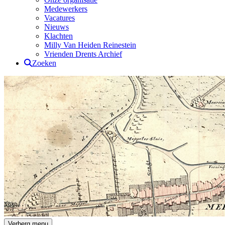
Medewerkers
Vacatures
Nieuws
Klachten
Milly Van Heiden Reinestein
Vrienden Drents Archief
Zoeken
Drents Archief
Verberg menu