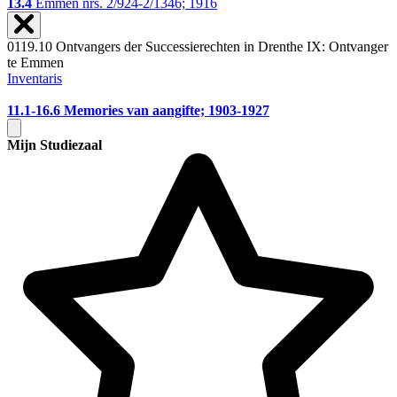
13.4
Emmen nrs. 2/924-2/1346; 1916
0119.10 Ontvangers der Successierechten in Drenthe IX: Ontvanger
te Emmen
Inventaris
11.1-16.6
Memories van aangifte; 1903-1927
Mijn Studiezaal