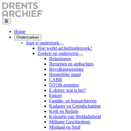
Home
Onderzoeken
Start je onderzoek
Hoe werkt archiefonderzoek?
Zoeken op onderwerp
Belastingen
Beroepen en ambachten
Bevolkingsregister
Burgerlijke stand
CABR
DTOB-registers
E-depot: wat is het?
Etstoel
Familie- en huisarchieven
Kadaster en Grondschatting
Kerk en Religie
Koloniën van Weldadigheid
Militaire Geschiedenis
Misdaad en Straf