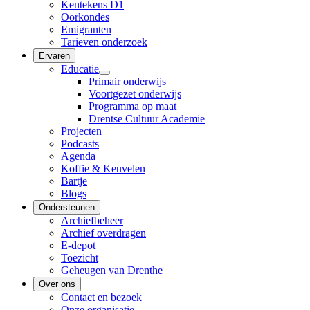
Kentekens D1
Oorkondes
Emigranten
Tarieven onderzoek
Ervaren
Educatie
Primair onderwijs
Voortgezet onderwijs
Programma op maat
Drentse Cultuur Academie
Projecten
Podcasts
Agenda
Koffie & Keuvelen
Bartje
Blogs
Ondersteunen
Archiefbeheer
Archief overdragen
E-depot
Toezicht
Geheugen van Drenthe
Over ons
Contact en bezoek
Onze organisatie