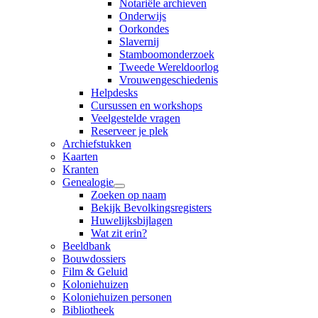
Notariële archieven
Onderwijs
Oorkondes
Slavernij
Stamboomonderzoek
Tweede Wereldoorlog
Vrouwengeschiedenis
Helpdesks
Cursussen en workshops
Veelgestelde vragen
Reserveer je plek
Archiefstukken
Kaarten
Kranten
Genealogie
Zoeken op naam
Bekijk Bevolkingsregisters
Huwelijksbijlagen
Wat zit erin?
Beeldbank
Bouwdossiers
Film & Geluid
Koloniehuizen
Koloniehuizen personen
Bibliotheek