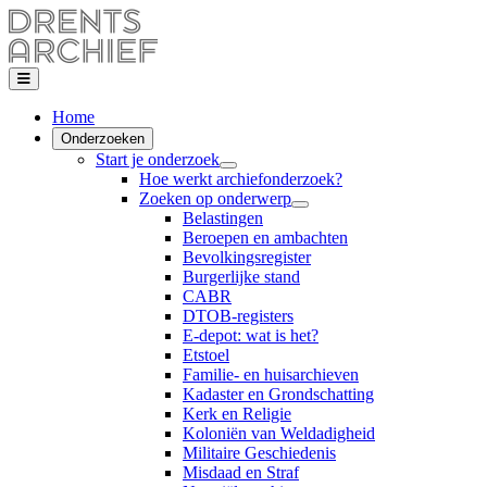
Home
Onderzoeken
Start je onderzoek
Hoe werkt archiefonderzoek?
Zoeken op onderwerp
Belastingen
Beroepen en ambachten
Bevolkingsregister
Burgerlijke stand
CABR
DTOB-registers
E-depot: wat is het?
Etstoel
Familie- en huisarchieven
Kadaster en Grondschatting
Kerk en Religie
Koloniën van Weldadigheid
Militaire Geschiedenis
Misdaad en Straf