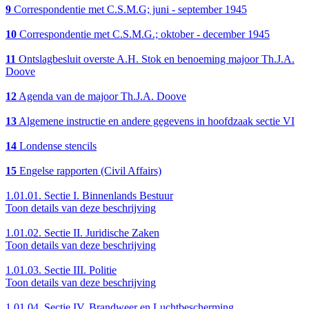
9
Correspondentie met C.S.M.G; juni - september 1945
10
Correspondentie met C.S.M.G.; oktober - december 1945
11
Ontslagbesluit overste A.H. Stok en benoeming majoor Th.J.A.
Doove
12
Agenda van de majoor Th.J.A. Doove
13
Algemene instructie en andere gegevens in hoofdzaak sectie VI
14
Londense stencils
15
Engelse rapporten (Civil Affairs)
1.01.01.
Sectie I. Binnenlands Bestuur
Toon details van deze beschrijving
1.01.02.
Sectie II. Juridische Zaken
Toon details van deze beschrijving
1.01.03.
Sectie III. Politie
Toon details van deze beschrijving
1.01.04.
Sectie IV. Brandweer en Luchtbescherming