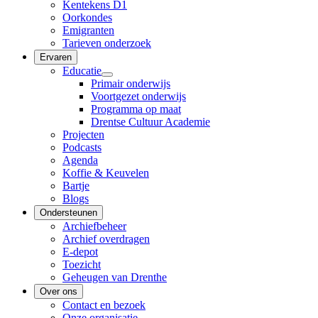
Kentekens D1
Oorkondes
Emigranten
Tarieven onderzoek
Ervaren
Educatie
Primair onderwijs
Voortgezet onderwijs
Programma op maat
Drentse Cultuur Academie
Projecten
Podcasts
Agenda
Koffie & Keuvelen
Bartje
Blogs
Ondersteunen
Archiefbeheer
Archief overdragen
E-depot
Toezicht
Geheugen van Drenthe
Over ons
Contact en bezoek
Onze organisatie