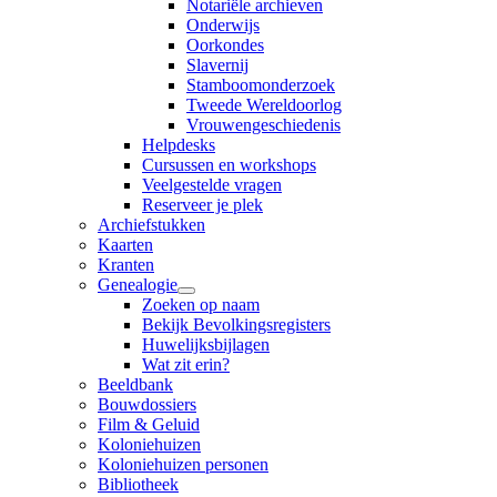
Notariële archieven
Onderwijs
Oorkondes
Slavernij
Stamboomonderzoek
Tweede Wereldoorlog
Vrouwengeschiedenis
Helpdesks
Cursussen en workshops
Veelgestelde vragen
Reserveer je plek
Archiefstukken
Kaarten
Kranten
Genealogie
Zoeken op naam
Bekijk Bevolkingsregisters
Huwelijksbijlagen
Wat zit erin?
Beeldbank
Bouwdossiers
Film & Geluid
Koloniehuizen
Koloniehuizen personen
Bibliotheek