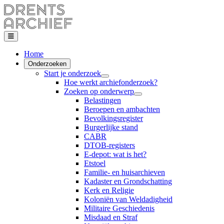
Home
Onderzoeken
Start je onderzoek
Hoe werkt archiefonderzoek?
Zoeken op onderwerp
Belastingen
Beroepen en ambachten
Bevolkingsregister
Burgerlijke stand
CABR
DTOB-registers
E-depot: wat is het?
Etstoel
Familie- en huisarchieven
Kadaster en Grondschatting
Kerk en Religie
Koloniën van Weldadigheid
Militaire Geschiedenis
Misdaad en Straf