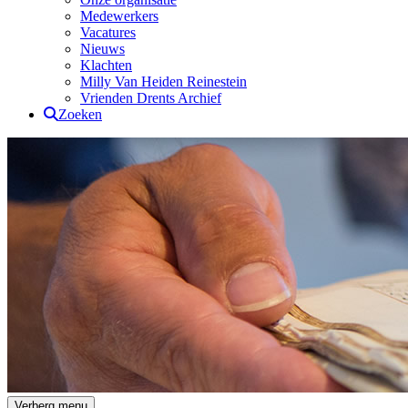
Medewerkers
Vacatures
Nieuws
Klachten
Milly Van Heiden Reinestein
Vrienden Drents Archief
Zoeken
Drents Archief
Verberg menu