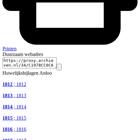
Printen
Duurzaam webadres
Huwelijksbijlagen Anloo
1812
; 1812
1813
; 1813
1814
; 1814
1815
; 1815
1816
; 1816