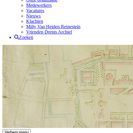
Medewerkers
Vacatures
Nieuws
Klachten
Milly Van Heiden Reinestein
Vrienden Drents Archief
Zoeken
Drents Archief
Verberg menu