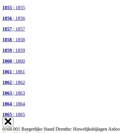
1855
; 1855
1856
; 1856
1857
; 1857
1858
; 1858
1859
; 1859
1860
; 1860
1861
; 1861
1862
; 1862
1863
; 1863
1864
; 1864
1865
; 1865
0168.001 Burgerlijke Stand Drenthe: Huwelijksbijlagen Anloo