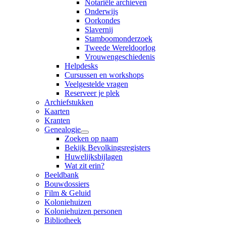
Notariële archieven
Onderwijs
Oorkondes
Slavernij
Stamboomonderzoek
Tweede Wereldoorlog
Vrouwengeschiedenis
Helpdesks
Cursussen en workshops
Veelgestelde vragen
Reserveer je plek
Archiefstukken
Kaarten
Kranten
Genealogie
Zoeken op naam
Bekijk Bevolkingsregisters
Huwelijksbijlagen
Wat zit erin?
Beeldbank
Bouwdossiers
Film & Geluid
Koloniehuizen
Koloniehuizen personen
Bibliotheek