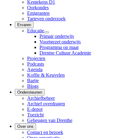
Kentekens D1
Oorkondes
Emigranten
Tarieven onderzoek
Ervaren
Educatie
Primair onderwijs
Voortgezet onderwijs
Programma op maat
Drentse Cultuur Academie
Projecten
Podcasts
Agenda
Koffie & Keuvelen
Bartje
Blogs
Ondersteunen
Archiefbeheer
Archief overdragen
E-depot
Toezicht
Geheugen van Drenthe
Over ons
Contact en bezoek
Onze organisatie