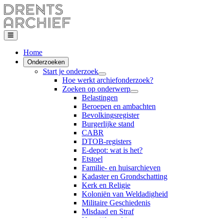
Home
Onderzoeken
Start je onderzoek
Hoe werkt archiefonderzoek?
Zoeken op onderwerp
Belastingen
Beroepen en ambachten
Bevolkingsregister
Burgerlijke stand
CABR
DTOB-registers
E-depot: wat is het?
Etstoel
Familie- en huisarchieven
Kadaster en Grondschatting
Kerk en Religie
Koloniën van Weldadigheid
Militaire Geschiedenis
Misdaad en Straf