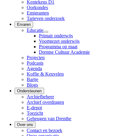
Kentekens D1
Oorkondes
Emigranten
Tarieven onderzoek
Ervaren
Educatie
Primair onderwijs
Voortgezet onderwijs
Programma op maat
Drentse Cultuur Academie
Projecten
Podcasts
Agenda
Koffie & Keuvelen
Bartje
Blogs
Ondersteunen
Archiefbeheer
Archief overdragen
E-depot
Toezicht
Geheugen van Drenthe
Over ons
Contact en bezoek
Onze organisatie