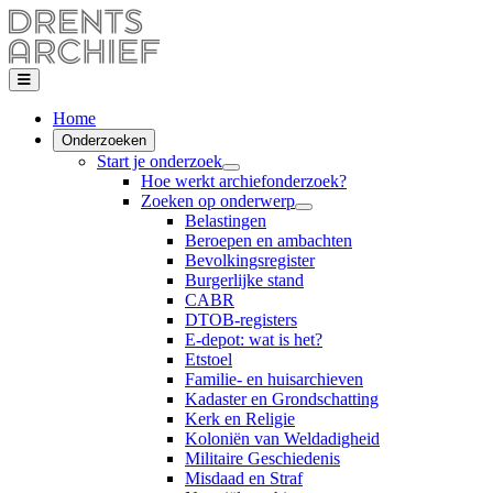
Home
Onderzoeken
Start je onderzoek
Hoe werkt archiefonderzoek?
Zoeken op onderwerp
Belastingen
Beroepen en ambachten
Bevolkingsregister
Burgerlijke stand
CABR
DTOB-registers
E-depot: wat is het?
Etstoel
Familie- en huisarchieven
Kadaster en Grondschatting
Kerk en Religie
Koloniën van Weldadigheid
Militaire Geschiedenis
Misdaad en Straf