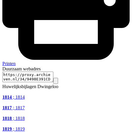
Printen
Duurzaam webadres
Huwelijksbijlagen Dwingeloo
1814
; 1814
1817
; 1817
1818
; 1818
1819
; 1819