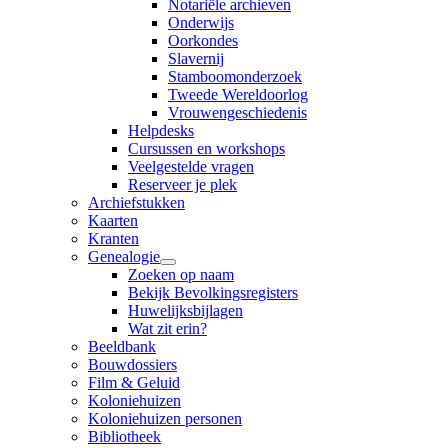
Notariële archieven
Onderwijs
Oorkondes
Slavernij
Stamboomonderzoek
Tweede Wereldoorlog
Vrouwengeschiedenis
Helpdesks
Cursussen en workshops
Veelgestelde vragen
Reserveer je plek
Archiefstukken
Kaarten
Kranten
Genealogie
Zoeken op naam
Bekijk Bevolkingsregisters
Huwelijksbijlagen
Wat zit erin?
Beeldbank
Bouwdossiers
Film & Geluid
Koloniehuizen
Koloniehuizen personen
Bibliotheek