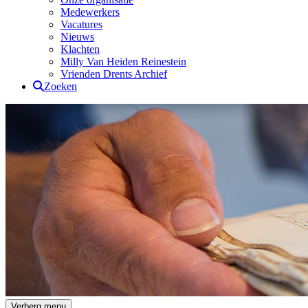
Medewerkers
Vacatures
Nieuws
Klachten
Milly Van Heiden Reinestein
Vrienden Drents Archief
Zoeken
Drents Archief
Verberg menu