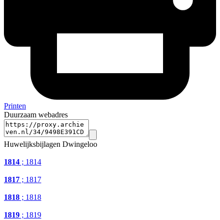
Printen
Duurzaam webadres
Huwelijksbijlagen Dwingeloo
1814
; 1814
1817
; 1817
1818
; 1818
1819
; 1819