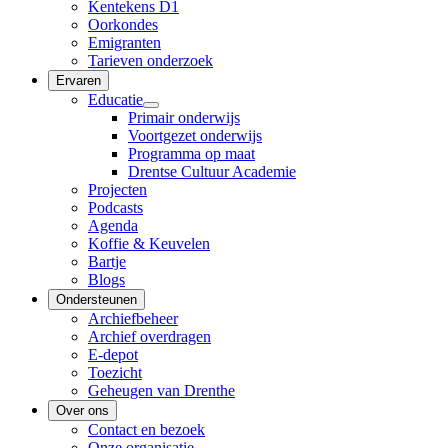
Kentekens D1
Oorkondes
Emigranten
Tarieven onderzoek
Ervaren
Educatie
Primair onderwijs
Voortgezet onderwijs
Programma op maat
Drentse Cultuur Academie
Projecten
Podcasts
Agenda
Koffie & Keuvelen
Bartje
Blogs
Ondersteunen
Archiefbeheer
Archief overdragen
E-depot
Toezicht
Geheugen van Drenthe
Over ons
Contact en bezoek
Onze organisatie