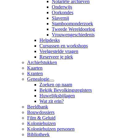
Notariële archieven
Onderwijs
Oorkondes
Slavernij
Stamboomonderzoek
Tweede Wereldoorlog
Vrouwengeschiedenis
Helpdesks
Cursussen en workshops
Veelgestelde vragen
Reserveer je plek
Archiefstukken
Kaarten
Kranten
Genealogie
Zoeken op naam
Bekijk Bevolkingsregisters
Huwelijksbijlagen
Wat zit erin?
Beeldbank
Bouwdossiers
Film & Geluid
Koloniehuizen
Koloniehuizen personen
Bibliotheek