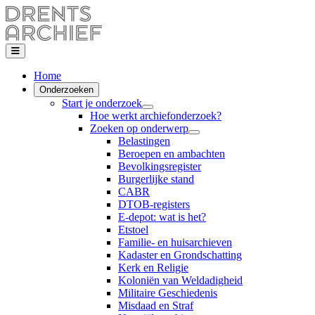
Home
Onderzoeken
Start je onderzoek
Hoe werkt archiefonderzoek?
Zoeken op onderwerp
Belastingen
Beroepen en ambachten
Bevolkingsregister
Burgerlijke stand
CABR
DTOB-registers
E-depot: wat is het?
Etstoel
Familie- en huisarchieven
Kadaster en Grondschatting
Kerk en Religie
Koloniën van Weldadigheid
Militaire Geschiedenis
Misdaad en Straf