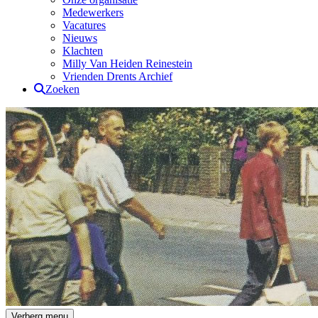
Medewerkers
Vacatures
Nieuws
Klachten
Milly Van Heiden Reinestein
Vrienden Drents Archief
Zoeken
Drents Archief
Verberg menu