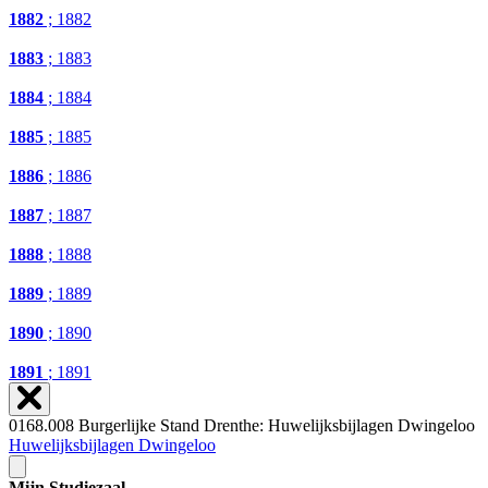
1882
; 1882
1883
; 1883
1884
; 1884
1885
; 1885
1886
; 1886
1887
; 1887
1888
; 1888
1889
; 1889
1890
; 1890
1891
; 1891
0168.008 Burgerlijke Stand Drenthe: Huwelijksbijlagen Dwingeloo
Huwelijksbijlagen Dwingeloo
Mijn Studiezaal