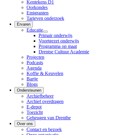
Kentekens D1
Oorkondes
Emigranten
Tarieven onderzoek
Ervaren
Educatie
Primair onderwijs
Voortgezet onderwijs
Programma op maat
Drentse Cultuur Academie
Projecten
Podcasts
Agenda
Koffie & Keuvelen
Bartje
Blogs
Ondersteunen
Archiefbeheer
Archief overdragen
E-depot
Toezicht
Geheugen van Drenthe
Over ons
Contact en bezoek
Onze organisatie