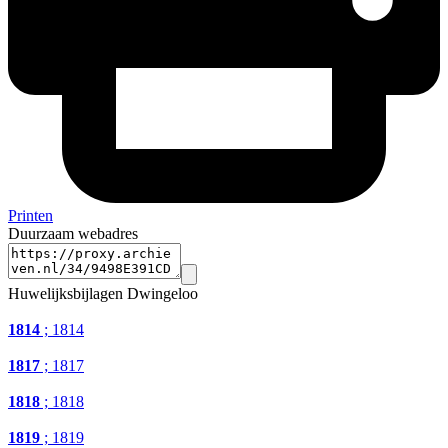
Printen
Duurzaam webadres
Huwelijksbijlagen Dwingeloo
1814
; 1814
1817
; 1817
1818
; 1818
1819
; 1819