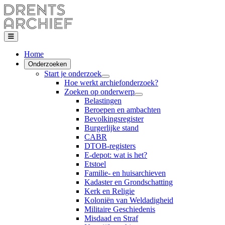
Home
Onderzoeken
Start je onderzoek
Hoe werkt archiefonderzoek?
Zoeken op onderwerp
Belastingen
Beroepen en ambachten
Bevolkingsregister
Burgerlijke stand
CABR
DTOB-registers
E-depot: wat is het?
Etstoel
Familie- en huisarchieven
Kadaster en Grondschatting
Kerk en Religie
Koloniën van Weldadigheid
Militaire Geschiedenis
Misdaad en Straf