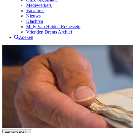
Medewerkers
Vacatures
Nieuws
Klachten
Milly Van Heiden Reinestein
Vrienden Drents Archief
Zoeken
Drents Archief
Verberg menu