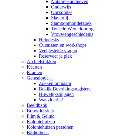
Notariële archieven
Onderwijs
Oorkondes
Slavernij
Stamboomonderzoek
Tweede Wereldoorlog
Vrouwengeschiedenis
Helpdesks
Cursussen en workshops
Veelgestelde vragen
Reserveer je plek
Archiefstukken
Kaarten
Kranten
Genealogie
Zoeken op naam
Bekijk Bevolkingsregisters
Huwelijksbijlagen
Wat zit erin?
Beeldbank
Bouwdossiers
Film & Geluid
Koloniehuizen
Koloniehuizen personen
Bibliotheek