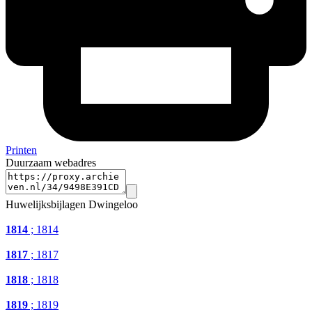
Printen
Duurzaam webadres
Huwelijksbijlagen Dwingeloo
1814
; 1814
1817
; 1817
1818
; 1818
1819
; 1819