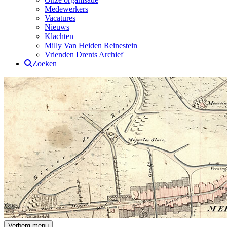
Medewerkers
Vacatures
Nieuws
Klachten
Milly Van Heiden Reinestein
Vrienden Drents Archief
Zoeken
Drents Archief
Verberg menu