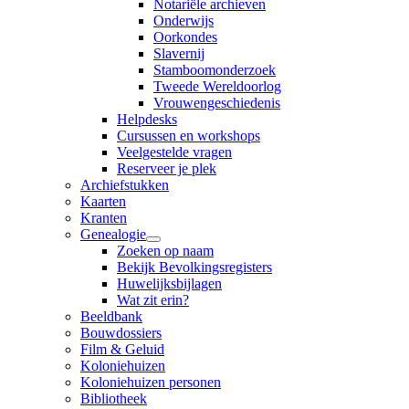
Notariële archieven
Onderwijs
Oorkondes
Slavernij
Stamboomonderzoek
Tweede Wereldoorlog
Vrouwengeschiedenis
Helpdesks
Cursussen en workshops
Veelgestelde vragen
Reserveer je plek
Archiefstukken
Kaarten
Kranten
Genealogie
Zoeken op naam
Bekijk Bevolkingsregisters
Huwelijksbijlagen
Wat zit erin?
Beeldbank
Bouwdossiers
Film & Geluid
Koloniehuizen
Koloniehuizen personen
Bibliotheek