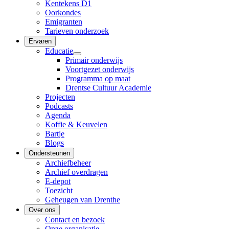
Kentekens D1
Oorkondes
Emigranten
Tarieven onderzoek
Ervaren
Educatie
Primair onderwijs
Voortgezet onderwijs
Programma op maat
Drentse Cultuur Academie
Projecten
Podcasts
Agenda
Koffie & Keuvelen
Bartje
Blogs
Ondersteunen
Archiefbeheer
Archief overdragen
E-depot
Toezicht
Geheugen van Drenthe
Over ons
Contact en bezoek
Onze organisatie