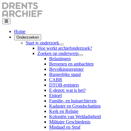
Home
Onderzoeken
Start je onderzoek
Hoe werkt archiefonderzoek?
Zoeken op onderwerp
Belastingen
Beroepen en ambachten
Bevolkingsregister
Burgerlijke stand
CABR
DTOB-registers
E-depot: wat is het?
Etstoel
Familie- en huisarchieven
Kadaster en Grondschatting
Kerk en Religie
Koloniën van Weldadigheid
Militaire Geschiedenis
Misdaad en Straf