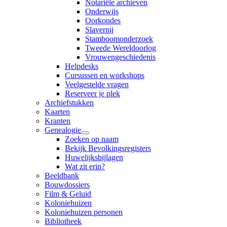
Notariële archieven
Onderwijs
Oorkondes
Slavernij
Stamboomonderzoek
Tweede Wereldoorlog
Vrouwengeschiedenis
Helpdesks
Cursussen en workshops
Veelgestelde vragen
Reserveer je plek
Archiefstukken
Kaarten
Kranten
Genealogie
Zoeken op naam
Bekijk Bevolkingsregisters
Huwelijksbijlagen
Wat zit erin?
Beeldbank
Bouwdossiers
Film & Geluid
Koloniehuizen
Koloniehuizen personen
Bibliotheek