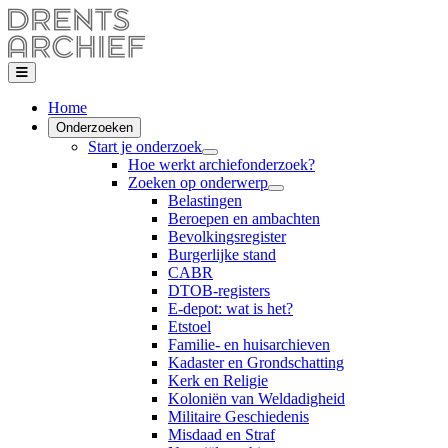
Home
Onderzoeken
Start je onderzoek
Hoe werkt archiefonderzoek?
Zoeken op onderwerp
Belastingen
Beroepen en ambachten
Bevolkingsregister
Burgerlijke stand
CABR
DTOB-registers
E-depot: wat is het?
Etstoel
Familie- en huisarchieven
Kadaster en Grondschatting
Kerk en Religie
Koloniën van Weldadigheid
Militaire Geschiedenis
Misdaad en Straf