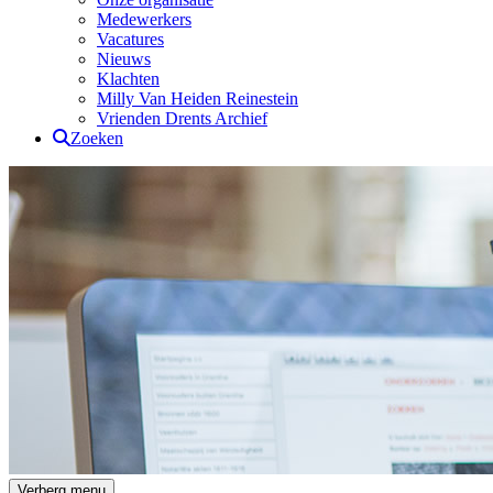
Medewerkers
Vacatures
Nieuws
Klachten
Milly Van Heiden Reinestein
Vrienden Drents Archief
Zoeken
Drents Archief
Verberg menu