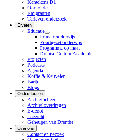
Kentekens D1
Oorkondes
Emigranten
Tarieven onderzoek
Ervaren
Educatie
Primair onderwijs
Voortgezet onderwijs
Programma op maat
Drentse Cultuur Academie
Projecten
Podcasts
Agenda
Koffie & Keuvelen
Bartje
Blogs
Ondersteunen
Archiefbeheer
Archief overdragen
E-depot
Toezicht
Geheugen van Drenthe
Over ons
Contact en bezoek
Onze organisatie