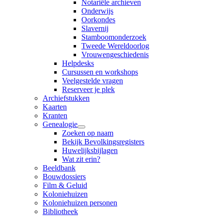
Notariële archieven
Onderwijs
Oorkondes
Slavernij
Stamboomonderzoek
Tweede Wereldoorlog
Vrouwengeschiedenis
Helpdesks
Cursussen en workshops
Veelgestelde vragen
Reserveer je plek
Archiefstukken
Kaarten
Kranten
Genealogie
Zoeken op naam
Bekijk Bevolkingsregisters
Huwelijksbijlagen
Wat zit erin?
Beeldbank
Bouwdossiers
Film & Geluid
Koloniehuizen
Koloniehuizen personen
Bibliotheek