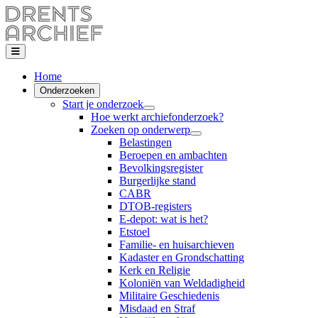
Home
Onderzoeken
Start je onderzoek
Hoe werkt archiefonderzoek?
Zoeken op onderwerp
Belastingen
Beroepen en ambachten
Bevolkingsregister
Burgerlijke stand
CABR
DTOB-registers
E-depot: wat is het?
Etstoel
Familie- en huisarchieven
Kadaster en Grondschatting
Kerk en Religie
Koloniën van Weldadigheid
Militaire Geschiedenis
Misdaad en Straf