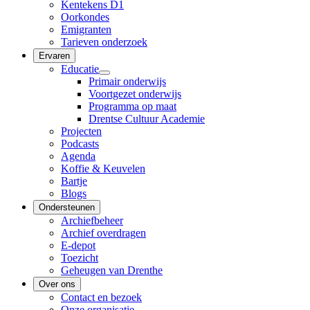
Kentekens D1
Oorkondes
Emigranten
Tarieven onderzoek
Ervaren
Educatie
Primair onderwijs
Voortgezet onderwijs
Programma op maat
Drentse Cultuur Academie
Projecten
Podcasts
Agenda
Koffie & Keuvelen
Bartje
Blogs
Ondersteunen
Archiefbeheer
Archief overdragen
E-depot
Toezicht
Geheugen van Drenthe
Over ons
Contact en bezoek
Onze organisatie