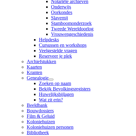
Notariële archieven
Onderwijs
Oorkondes
Slavernij
Stamboomonderzoek
Tweede Wereldoorlog
Vrouwengeschiedenis
Helpdesks
Cursussen en workshops
Veelgestelde vragen
Reserveer je plek
Archiefstukken
Kaarten
Kranten
Genealogie
Zoeken op naam
Bekijk Bevolkingsregisters
Huwelijksbijlagen
Wat zit erin?
Beeldbank
Bouwdossiers
Film & Geluid
Koloniehuizen
Koloniehuizen personen
Bibliotheek