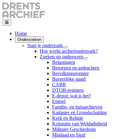
Home
Onderzoeken
Start je onderzoek
Hoe werkt archiefonderzoek?
Zoeken op onderwerp
Belastingen
Beroepen en ambachten
Bevolkingsregister
Burgerlijke stand
CABR
DTOB-registers
E-depot: wat is het?
Etstoel
Familie- en huisarchieven
Kadaster en Grondschatting
Kerk en Religie
Koloniën van Weldadigheid
Militaire Geschiedenis
Misdaad en Straf