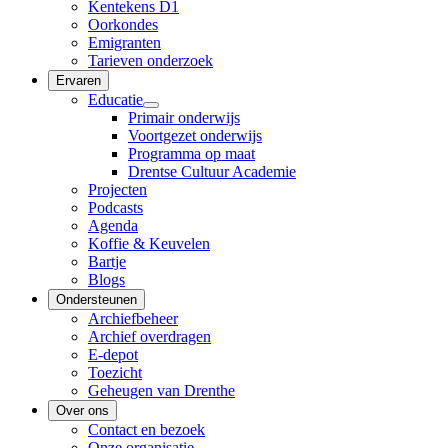
Kentekens D1
Oorkondes
Emigranten
Tarieven onderzoek
Ervaren
Educatie
Primair onderwijs
Voortgezet onderwijs
Programma op maat
Drentse Cultuur Academie
Projecten
Podcasts
Agenda
Koffie & Keuvelen
Bartje
Blogs
Ondersteunen
Archiefbeheer
Archief overdragen
E-depot
Toezicht
Geheugen van Drenthe
Over ons
Contact en bezoek
Onze organisatie