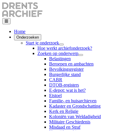
Home
Onderzoeken
Start je onderzoek
Hoe werkt archiefonderzoek?
Zoeken op onderwerp
Belastingen
Beroepen en ambachten
Bevolkingsregister
Burgerlijke stand
CABR
DTOB-registers
E-depot: wat is het?
Etstoel
Familie- en huisarchieven
Kadaster en Grondschatting
Kerk en Religie
Koloniën van Weldadigheid
Militaire Geschiedenis
Misdaad en Straf