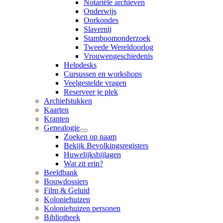
Notariële archieven
Onderwijs
Oorkondes
Slavernij
Stamboomonderzoek
Tweede Wereldoorlog
Vrouwengeschiedenis
Helpdesks
Cursussen en workshops
Veelgestelde vragen
Reserveer je plek
Archiefstukken
Kaarten
Kranten
Genealogie
Zoeken op naam
Bekijk Bevolkingsregisters
Huwelijksbijlagen
Wat zit erin?
Beeldbank
Bouwdossiers
Film & Geluid
Koloniehuizen
Koloniehuizen personen
Bibliotheek