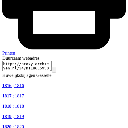
Printen
Duurzaam webadres
Huwelijksbijlagen Gasselte
1816
; 1816
1817
; 1817
1818
; 1818
1819
; 1819
1820
; 1820