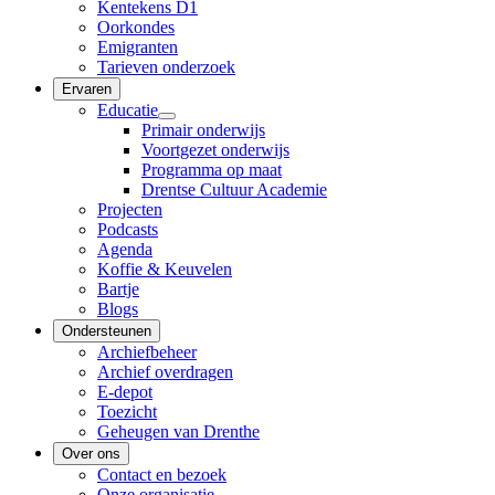
Kentekens D1
Oorkondes
Emigranten
Tarieven onderzoek
Ervaren
Educatie
Primair onderwijs
Voortgezet onderwijs
Programma op maat
Drentse Cultuur Academie
Projecten
Podcasts
Agenda
Koffie & Keuvelen
Bartje
Blogs
Ondersteunen
Archiefbeheer
Archief overdragen
E-depot
Toezicht
Geheugen van Drenthe
Over ons
Contact en bezoek
Onze organisatie