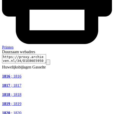
Printen
Duurzaam webadres
Huwelijksbijlagen Gasselte
1816
; 1816
1817
; 1817
1818
; 1818
1819
; 1819
1820
; 1820