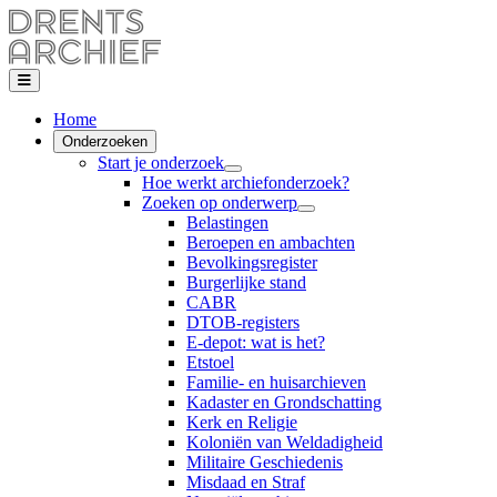
Home
Onderzoeken
Start je onderzoek
Hoe werkt archiefonderzoek?
Zoeken op onderwerp
Belastingen
Beroepen en ambachten
Bevolkingsregister
Burgerlijke stand
CABR
DTOB-registers
E-depot: wat is het?
Etstoel
Familie- en huisarchieven
Kadaster en Grondschatting
Kerk en Religie
Koloniën van Weldadigheid
Militaire Geschiedenis
Misdaad en Straf