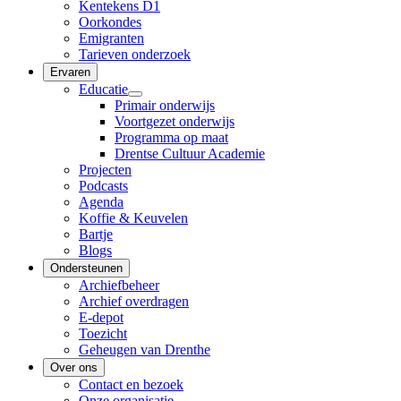
Kentekens D1
Oorkondes
Emigranten
Tarieven onderzoek
Ervaren
Educatie
Primair onderwijs
Voortgezet onderwijs
Programma op maat
Drentse Cultuur Academie
Projecten
Podcasts
Agenda
Koffie & Keuvelen
Bartje
Blogs
Ondersteunen
Archiefbeheer
Archief overdragen
E-depot
Toezicht
Geheugen van Drenthe
Over ons
Contact en bezoek
Onze organisatie