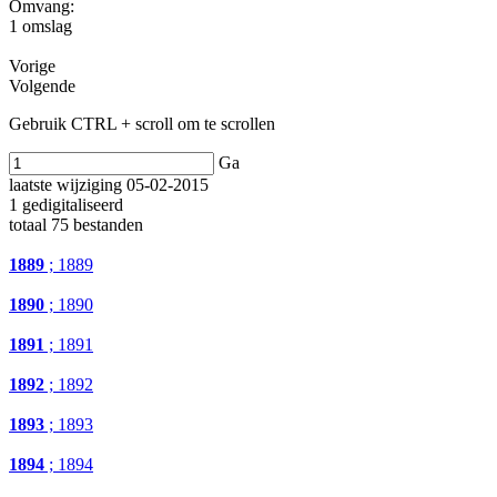
Omvang
:
1 omslag
Vorige
Volgende
Gebruik CTRL + scroll om te scrollen
Ga
laatste wijziging 05-02-2015
1 gedigitaliseerd
totaal 75 bestanden
1889
; 1889
1890
; 1890
1891
; 1891
1892
; 1892
1893
; 1893
1894
; 1894