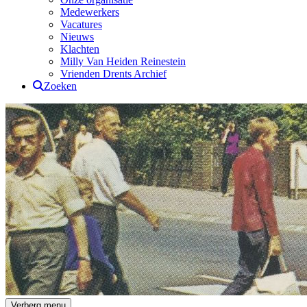
Medewerkers
Vacatures
Nieuws
Klachten
Milly Van Heiden Reinestein
Vrienden Drents Archief
Zoeken
Drents Archief
Verberg menu