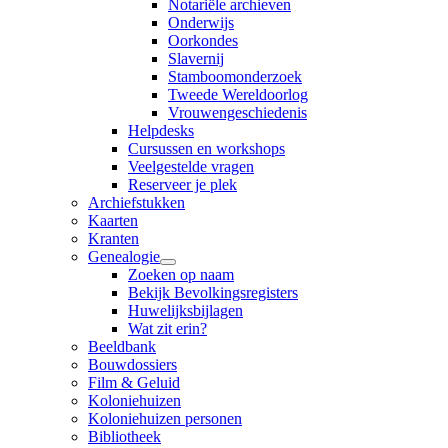
Notariële archieven
Onderwijs
Oorkondes
Slavernij
Stamboomonderzoek
Tweede Wereldoorlog
Vrouwengeschiedenis
Helpdesks
Cursussen en workshops
Veelgestelde vragen
Reserveer je plek
Archiefstukken
Kaarten
Kranten
Genealogie
Zoeken op naam
Bekijk Bevolkingsregisters
Huwelijksbijlagen
Wat zit erin?
Beeldbank
Bouwdossiers
Film & Geluid
Koloniehuizen
Koloniehuizen personen
Bibliotheek