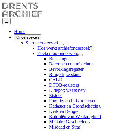
Home
Onderzoeken
Start je onderzoek
Hoe werkt archiefonderzoek?
Zoeken op onderwerp
Belastingen
Beroepen en ambachten
Bevolkingsregister
Burgerlijke stand
CABR
DTOB-registers
E-depot: wat is het?
Etstoel
Familie- en huisarchieven
Kadaster en Grondschatting
Kerk en Religie
Koloniën van Weldadigheid
Militaire Geschiedenis
Misdaad en Straf