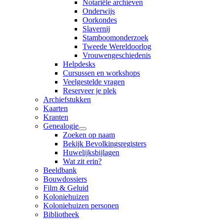
Notariële archieven
Onderwijs
Oorkondes
Slavernij
Stamboomonderzoek
Tweede Wereldoorlog
Vrouwengeschiedenis
Helpdesks
Cursussen en workshops
Veelgestelde vragen
Reserveer je plek
Archiefstukken
Kaarten
Kranten
Genealogie
Zoeken op naam
Bekijk Bevolkingsregisters
Huwelijksbijlagen
Wat zit erin?
Beeldbank
Bouwdossiers
Film & Geluid
Koloniehuizen
Koloniehuizen personen
Bibliotheek