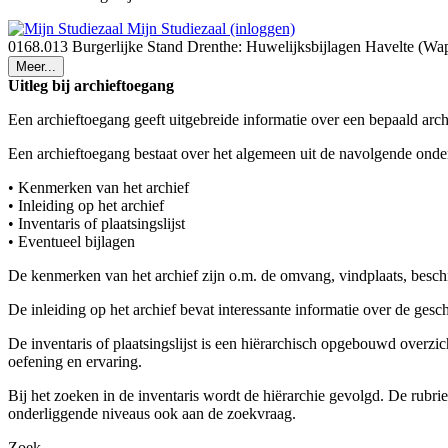
Mijn Studiezaal (inloggen)
0168.013 Burgerlijke Stand Drenthe: Huwelijksbijlagen Havelte (W
Meer...
Uitleg bij archieftoegang
Een archieftoegang geeft uitgebreide informatie over een bepaald arch
Een archieftoegang bestaat over het algemeen uit de navolgende onde
• Kenmerken van het archief
• Inleiding op het archief
• Inventaris of plaatsingslijst
• Eventueel bijlagen
De kenmerken van het archief zijn o.m. de omvang, vindplaats, besch
De inleiding op het archief bevat interessante informatie over de ges
De inventaris of plaatsingslijst is een hiërarchisch opgebouwd overzi
oefening en ervaring.
Bij het zoeken in de inventaris wordt de hiërarchie gevolgd. De rubr
onderliggende niveaus ook aan de zoekvraag.
Zoek