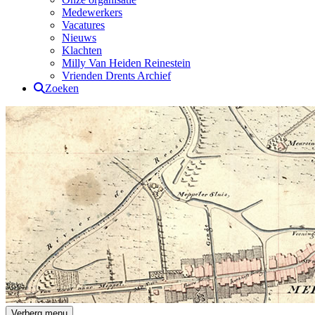
Medewerkers
Vacatures
Nieuws
Klachten
Milly Van Heiden Reinestein
Vrienden Drents Archief
Zoeken
Drents Archief
Verberg menu