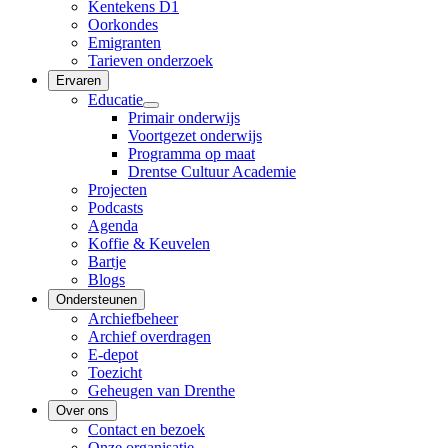
Kentekens D1
Oorkondes
Emigranten
Tarieven onderzoek
Ervaren
Educatie
Primair onderwijs
Voortgezet onderwijs
Programma op maat
Drentse Cultuur Academie
Projecten
Podcasts
Agenda
Koffie & Keuvelen
Bartje
Blogs
Ondersteunen
Archiefbeheer
Archief overdragen
E-depot
Toezicht
Geheugen van Drenthe
Over ons
Contact en bezoek
Onze organisatie