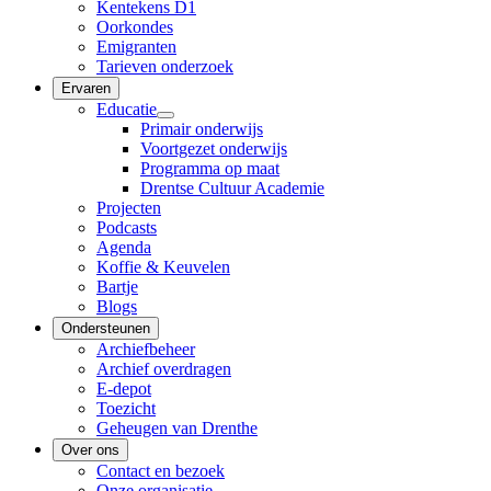
Kentekens D1
Oorkondes
Emigranten
Tarieven onderzoek
Ervaren
Educatie
Primair onderwijs
Voortgezet onderwijs
Programma op maat
Drentse Cultuur Academie
Projecten
Podcasts
Agenda
Koffie & Keuvelen
Bartje
Blogs
Ondersteunen
Archiefbeheer
Archief overdragen
E-depot
Toezicht
Geheugen van Drenthe
Over ons
Contact en bezoek
Onze organisatie