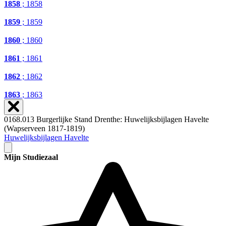
1858
; 1858
1859
; 1859
1860
; 1860
1861
; 1861
1862
; 1862
1863
; 1863
0168.013 Burgerlijke Stand Drenthe: Huwelijksbijlagen Havelte
(Wapserveen 1817-1819)
Huwelijksbijlagen Havelte
Mijn Studiezaal