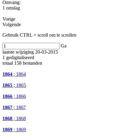
Omvang
:
1 omslag
Vorige
Volgende
Gebruik CTRL + scroll om te scrollen
Ga
laatste wijziging 20-03-2015
1 gedigitaliseerd
totaal 158 bestanden
1864
; 1864
1865
; 1865
1866
; 1866
1867
; 1867
1868
; 1868
1869
; 1869