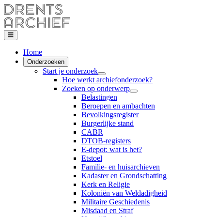
Home
Onderzoeken
Start je onderzoek
Hoe werkt archiefonderzoek?
Zoeken op onderwerp
Belastingen
Beroepen en ambachten
Bevolkingsregister
Burgerlijke stand
CABR
DTOB-registers
E-depot: wat is het?
Etstoel
Familie- en huisarchieven
Kadaster en Grondschatting
Kerk en Religie
Koloniën van Weldadigheid
Militaire Geschiedenis
Misdaad en Straf