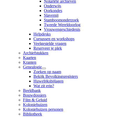
Notariële archieven
Onderwijs
Oorkondes
Slavernij
Stamboomonderzoek
Tweede Wereldoorlog
Vrouwengeschiedenis
Helpdesks
Cursussen en workshops
Veelgestelde vragen
Reserveer je plek
Archiefstukken
Kaarten
Kranten
Genealogie
Zoeken op naam
Bekijk Bevolkingsregisters
Huwelijksbijlagen
Wat zit erin?
Beeldbank
Bouwdossiers
Film & Geluid
Koloniehuizen
Koloniehuizen personen
Bibliotheek