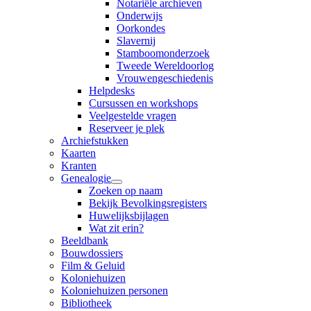
Notariële archieven
Onderwijs
Oorkondes
Slavernij
Stamboomonderzoek
Tweede Wereldoorlog
Vrouwengeschiedenis
Helpdesks
Cursussen en workshops
Veelgestelde vragen
Reserveer je plek
Archiefstukken
Kaarten
Kranten
Genealogie
Zoeken op naam
Bekijk Bevolkingsregisters
Huwelijksbijlagen
Wat zit erin?
Beeldbank
Bouwdossiers
Film & Geluid
Koloniehuizen
Koloniehuizen personen
Bibliotheek