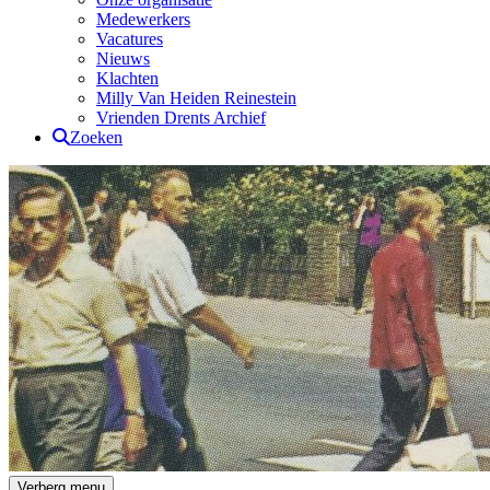
Medewerkers
Vacatures
Nieuws
Klachten
Milly Van Heiden Reinestein
Vrienden Drents Archief
Zoeken
Drents Archief
Verberg menu