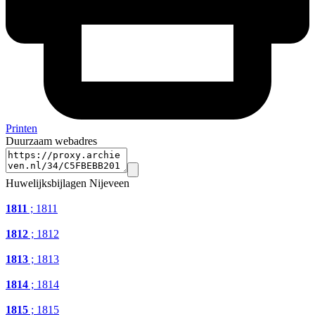
Printen
Duurzaam webadres
Huwelijksbijlagen Nijeveen
1811
; 1811
1812
; 1812
1813
; 1813
1814
; 1814
1815
; 1815