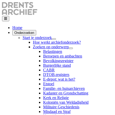
Home
Onderzoeken
Start je onderzoek
Hoe werkt archiefonderzoek?
Zoeken op onderwerp
Belastingen
Beroepen en ambachten
Bevolkingsregister
Burgerlijke stand
CABR
DTOB-registers
E-depot: wat is het?
Etstoel
Familie- en huisarchieven
Kadaster en Grondschatting
Kerk en Religie
Koloniën van Weldadigheid
Militaire Geschiedenis
Misdaad en Straf