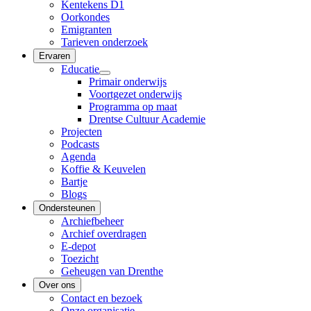
Kentekens D1
Oorkondes
Emigranten
Tarieven onderzoek
Ervaren
Educatie
Primair onderwijs
Voortgezet onderwijs
Programma op maat
Drentse Cultuur Academie
Projecten
Podcasts
Agenda
Koffie & Keuvelen
Bartje
Blogs
Ondersteunen
Archiefbeheer
Archief overdragen
E-depot
Toezicht
Geheugen van Drenthe
Over ons
Contact en bezoek
Onze organisatie