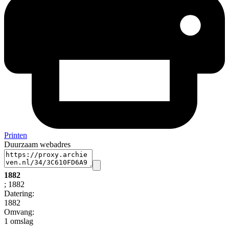
Printen
Duurzaam webadres
1882
; 1882
Datering
:
1882
Omvang
:
1 omslag