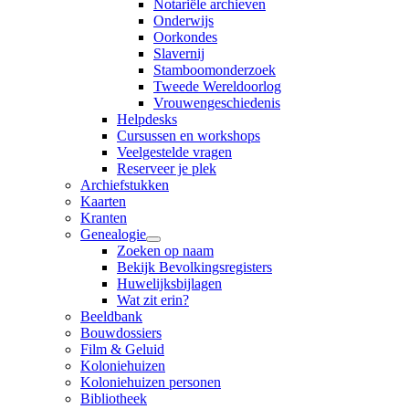
Notariële archieven
Onderwijs
Oorkondes
Slavernij
Stamboomonderzoek
Tweede Wereldoorlog
Vrouwengeschiedenis
Helpdesks
Cursussen en workshops
Veelgestelde vragen
Reserveer je plek
Archiefstukken
Kaarten
Kranten
Genealogie
Zoeken op naam
Bekijk Bevolkingsregisters
Huwelijksbijlagen
Wat zit erin?
Beeldbank
Bouwdossiers
Film & Geluid
Koloniehuizen
Koloniehuizen personen
Bibliotheek