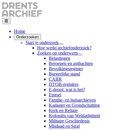
Home
Onderzoeken
Start je onderzoek
Hoe werkt archiefonderzoek?
Zoeken op onderwerp
Belastingen
Beroepen en ambachten
Bevolkingsregister
Burgerlijke stand
CABR
DTOB-registers
E-depot: wat is het?
Etstoel
Familie- en huisarchieven
Kadaster en Grondschatting
Kerk en Religie
Koloniën van Weldadigheid
Militaire Geschiedenis
Misdaad en Straf