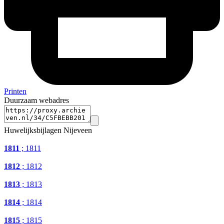
Printen
Duurzaam webadres
Huwelijksbijlagen Nijeveen
1811
; 1811
1812
; 1812
1813
; 1813
1814
; 1814
1815
; 1815