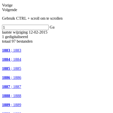
Vorige
Volgende
Gebruik CTRL + scroll om te scrollen
Ga
laatste wijziging 12-02-2015
1 gedigitaliseerd
totaal 97 bestanden
1883
; 1883
1884
; 1884
1885
; 1885
1886
; 1886
1887
; 1887
1888
; 1888
1889
; 1889