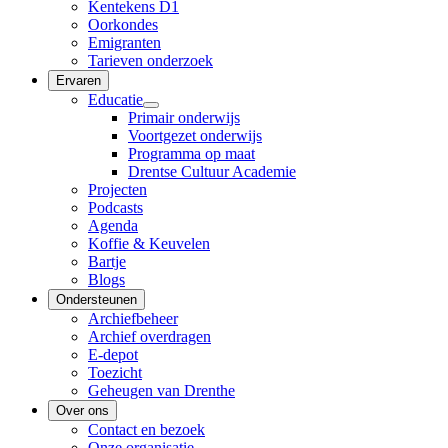
Kentekens D1
Oorkondes
Emigranten
Tarieven onderzoek
Ervaren
Educatie
Primair onderwijs
Voortgezet onderwijs
Programma op maat
Drentse Cultuur Academie
Projecten
Podcasts
Agenda
Koffie & Keuvelen
Bartje
Blogs
Ondersteunen
Archiefbeheer
Archief overdragen
E-depot
Toezicht
Geheugen van Drenthe
Over ons
Contact en bezoek
Onze organisatie