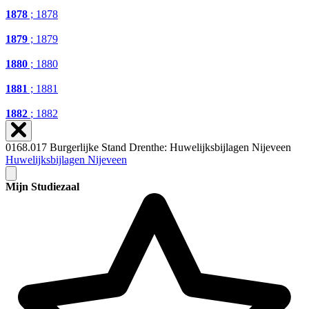
1878
; 1878
1879
; 1879
1880
; 1880
1881
; 1881
1882
; 1882
0168.017 Burgerlijke Stand Drenthe: Huwelijksbijlagen Nijeveen
Huwelijksbijlagen Nijeveen
Mijn Studiezaal