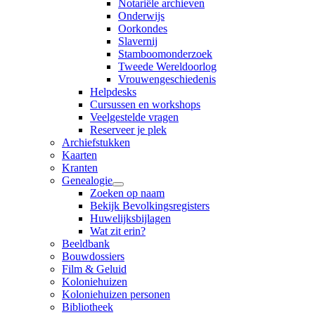
Notariële archieven
Onderwijs
Oorkondes
Slavernij
Stamboomonderzoek
Tweede Wereldoorlog
Vrouwengeschiedenis
Helpdesks
Cursussen en workshops
Veelgestelde vragen
Reserveer je plek
Archiefstukken
Kaarten
Kranten
Genealogie
Zoeken op naam
Bekijk Bevolkingsregisters
Huwelijksbijlagen
Wat zit erin?
Beeldbank
Bouwdossiers
Film & Geluid
Koloniehuizen
Koloniehuizen personen
Bibliotheek