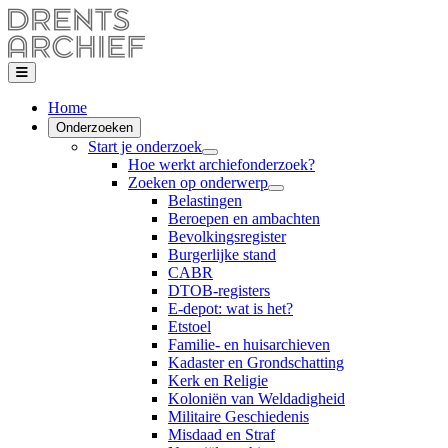
Home
Onderzoeken
Start je onderzoek
Hoe werkt archiefonderzoek?
Zoeken op onderwerp
Belastingen
Beroepen en ambachten
Bevolkingsregister
Burgerlijke stand
CABR
DTOB-registers
E-depot: wat is het?
Etstoel
Familie- en huisarchieven
Kadaster en Grondschatting
Kerk en Religie
Koloniën van Weldadigheid
Militaire Geschiedenis
Misdaad en Straf