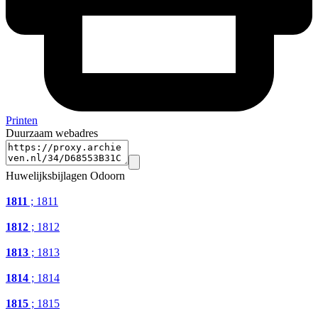
Printen
Duurzaam webadres
Huwelijksbijlagen Odoorn
1811
; 1811
1812
; 1812
1813
; 1813
1814
; 1814
1815
; 1815