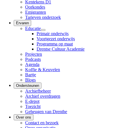
Kentekens D1
Oorkondes
Emigranten
Tarieven onderzoek
Ervaren
Educatie
Primair onderwijs
Voortgezet onderwijs
Programma op maat
Drentse Cultuur Academie
Projecten
Podcasts
Agenda
Koffie & Keuvelen
Bartje
Blogs
Ondersteunen
Archiefbeheer
Archief overdragen
E-depot
Toezicht
Geheugen van Drenthe
Over ons
Contact en bezoek
Onze organisatie