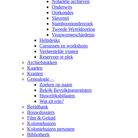
Notariële archieven
Onderwijs
Oorkondes
Slavernij
Stamboomonderzoek
Tweede Wereldoorlog
Vrouwengeschiedenis
Helpdesks
Cursussen en workshops
Veelgestelde vragen
Reserveer je plek
Archiefstukken
Kaarten
Kranten
Genealogie
Zoeken op naam
Bekijk Bevolkingsregisters
Huwelijksbijlagen
Wat zit erin?
Beeldbank
Bouwdossiers
Film & Geluid
Koloniehuizen
Koloniehuizen personen
Bibliotheek