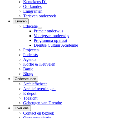
Kentekens D1
Oorkondes
Emigranten
Tarieven onderzoek
Ervaren
Educatie
Primair onderwijs
Voortgezet onderwijs
Programma op maat
Drentse Cultuur Academie
Projecten
Podcasts
Agenda
Koffie & Keuvelen
Bartje
Blogs
Ondersteunen
Archiefbeheer
Archief overdragen
E-depot
Toezicht
Geheugen van Drenthe
Over ons
Contact en bezoek
Onze organisatie