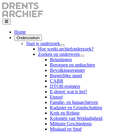
Home
Onderzoeken
Start je onderzoek
Hoe werkt archiefonderzoek?
Zoeken op onderwerp
Belastingen
Beroepen en ambachten
Bevolkingsregister
Burgerlijke stand
CABR
DTOB-registers
E-depot: wat is het?
Etstoel
Familie- en huisarchieven
Kadaster en Grondschatting
Kerk en Religie
Koloniën van Weldadigheid
Militaire Geschiedenis
Misdaad en Straf