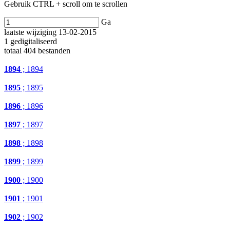
Gebruik CTRL + scroll om te scrollen
Ga
laatste wijziging 13-02-2015
1 gedigitaliseerd
totaal 404 bestanden
1894
; 1894
1895
; 1895
1896
; 1896
1897
; 1897
1898
; 1898
1899
; 1899
1900
; 1900
1901
; 1901
1902
; 1902