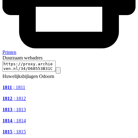
Printen
Duurzaam webadres
Huwelijksbijlagen Odoorn
1811
; 1811
1812
; 1812
1813
; 1813
1814
; 1814
1815
; 1815