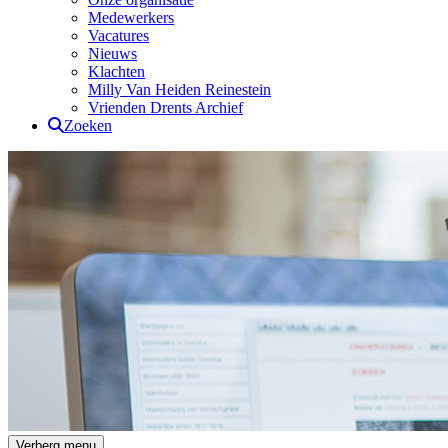
Medewerkers
Vacatures
Nieuws
Klachten
Milly Van Heiden Reinestein
Vrienden Drents Archief
Zoeken
Drents Archief
Verberg menu