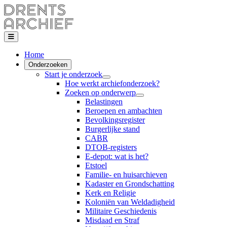
Home
Onderzoeken
Start je onderzoek
Hoe werkt archiefonderzoek?
Zoeken op onderwerp
Belastingen
Beroepen en ambachten
Bevolkingsregister
Burgerlijke stand
CABR
DTOB-registers
E-depot: wat is het?
Etstoel
Familie- en huisarchieven
Kadaster en Grondschatting
Kerk en Religie
Koloniën van Weldadigheid
Militaire Geschiedenis
Misdaad en Straf