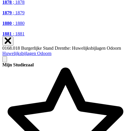
1878
; 1878
1879
; 1879
1880
; 1880
1881
; 1881
0168.018 Burgerlijke Stand Drenthe: Huwelijksbijlagen Odoorn
Huwelijksbijlagen Odoorn
Mijn Studiezaal