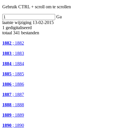
Gebruik CTRL + scroll om te scrollen
Ga
laatste wijziging 13-02-2015
1 gedigitaliseerd
totaal 341 bestanden
1882
; 1882
1883
; 1883
1884
; 1884
1885
; 1885
1886
; 1886
1887
; 1887
1888
; 1888
1889
; 1889
1890
; 1890