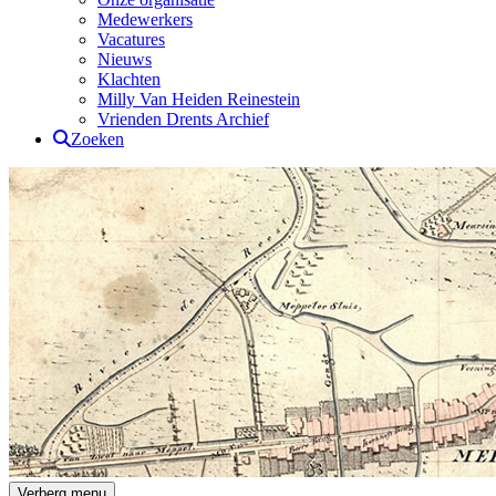
Medewerkers
Vacatures
Nieuws
Klachten
Milly Van Heiden Reinestein
Vrienden Drents Archief
Zoeken
Drents Archief
Verberg menu