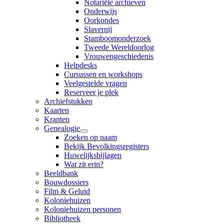
Notariële archieven
Onderwijs
Oorkondes
Slavernij
Stamboomonderzoek
Tweede Wereldoorlog
Vrouwengeschiedenis
Helpdesks
Cursussen en workshops
Veelgestelde vragen
Reserveer je plek
Archiefstukken
Kaarten
Kranten
Genealogie
Zoeken op naam
Bekijk Bevolkingsregisters
Huwelijksbijlagen
Wat zit erin?
Beeldbank
Bouwdossiers
Film & Geluid
Koloniehuizen
Koloniehuizen personen
Bibliotheek