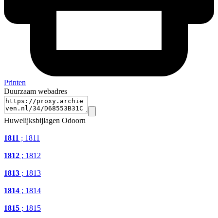
Printen
Duurzaam webadres
Huwelijksbijlagen Odoorn
1811
; 1811
1812
; 1812
1813
; 1813
1814
; 1814
1815
; 1815