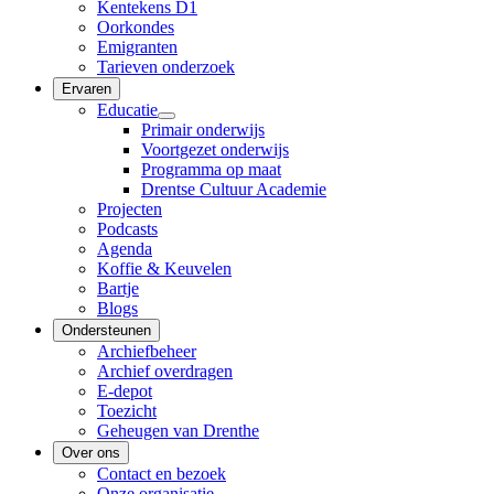
Kentekens D1
Oorkondes
Emigranten
Tarieven onderzoek
Ervaren
Educatie
Primair onderwijs
Voortgezet onderwijs
Programma op maat
Drentse Cultuur Academie
Projecten
Podcasts
Agenda
Koffie & Keuvelen
Bartje
Blogs
Ondersteunen
Archiefbeheer
Archief overdragen
E-depot
Toezicht
Geheugen van Drenthe
Over ons
Contact en bezoek
Onze organisatie