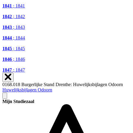
1841
; 1841
1842
; 1842
1843
; 1843
1844
; 1844
1845
; 1845
1846
; 1846
1847
; 1847
0168.018 Burgerlijke Stand Drenthe: Huwelijksbijlagen Odoorn
Huwelijksbijlagen Odoorn
Mijn Studiezaal