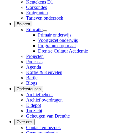
Kentekens D1
Oorkondes
Emigranten
Tarieven onderzoek
Ervaren
Educatie
Primair onderwijs
Voortgezet onderwijs
Programma op maat
Drentse Cultuur Academie
Projecten
Podcasts
Agenda
Koffie & Keuvelen
Bartje
Blogs
Ondersteunen
Archiefbeheer
Archief overdragen
E-depot
Toezicht
Geheugen van Drenthe
Over ons
Contact en bezoek
Onze organisatie