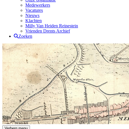
Medewerkers
Vacatures
Nieuws
Klachten
Milly Van Heiden Reinestein
Vrienden Drents Archief
Zoeken
Drents Archief
Verberg menu