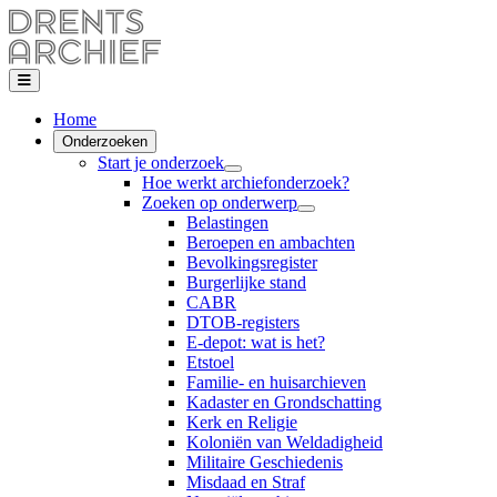
Home
Onderzoeken
Start je onderzoek
Hoe werkt archiefonderzoek?
Zoeken op onderwerp
Belastingen
Beroepen en ambachten
Bevolkingsregister
Burgerlijke stand
CABR
DTOB-registers
E-depot: wat is het?
Etstoel
Familie- en huisarchieven
Kadaster en Grondschatting
Kerk en Religie
Koloniën van Weldadigheid
Militaire Geschiedenis
Misdaad en Straf