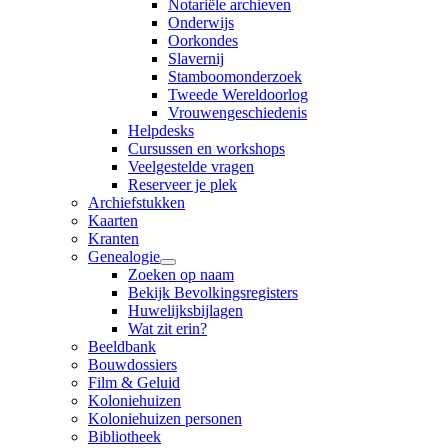
Notariële archieven
Onderwijs
Oorkondes
Slavernij
Stamboomonderzoek
Tweede Wereldoorlog
Vrouwengeschiedenis
Helpdesks
Cursussen en workshops
Veelgestelde vragen
Reserveer je plek
Archiefstukken
Kaarten
Kranten
Genealogie
Zoeken op naam
Bekijk Bevolkingsregisters
Huwelijksbijlagen
Wat zit erin?
Beeldbank
Bouwdossiers
Film & Geluid
Koloniehuizen
Koloniehuizen personen
Bibliotheek