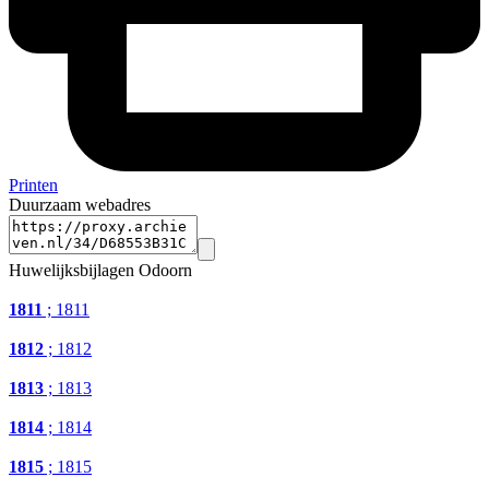
Printen
Duurzaam webadres
Huwelijksbijlagen Odoorn
1811
; 1811
1812
; 1812
1813
; 1813
1814
; 1814
1815
; 1815