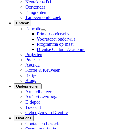
Kentekens D1
Oorkondes
Emigranten
Tarieven onderzoek
Ervaren
Educatie
Primair onderwijs
Voortgezet onderwijs
Programma op maat
Drentse Cultuur Academie
Projecten
Podcasts
Agenda
Koffie & Keuvelen
Bartje
Blogs
Ondersteunen
Archiefbeheer
Archief overdragen
E-depot
Toezicht
Geheugen van Drenthe
Over ons
Contact en bezoek
Onze organisatie