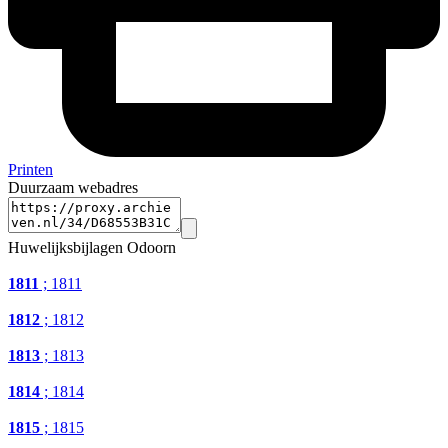
Printen
Duurzaam webadres
Huwelijksbijlagen Odoorn
1811
; 1811
1812
; 1812
1813
; 1813
1814
; 1814
1815
; 1815