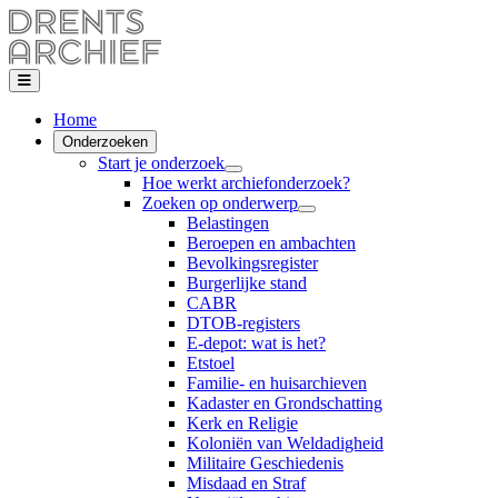
Home
Onderzoeken
Start je onderzoek
Hoe werkt archiefonderzoek?
Zoeken op onderwerp
Belastingen
Beroepen en ambachten
Bevolkingsregister
Burgerlijke stand
CABR
DTOB-registers
E-depot: wat is het?
Etstoel
Familie- en huisarchieven
Kadaster en Grondschatting
Kerk en Religie
Koloniën van Weldadigheid
Militaire Geschiedenis
Misdaad en Straf