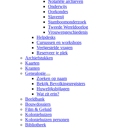
Notariële archieven
Onderwijs
Oorkondes
Slavernij
Stamboomonderzoek
Tweede Wereldoorlog
Vrouwengeschiedenis
Helpdesks
Cursussen en workshops
Veelgestelde vragen
Reserveer je plek
Archiefstukken
Kaarten
Kranten
Genealogie
Zoeken op naam
Bekijk Bevolkingsregisters
Huwelijksbijlagen
Wat zit erin?
Beeldbank
Bouwdossiers
Film & Geluid
Koloniehuizen
Koloniehuizen personen
Bibliotheek