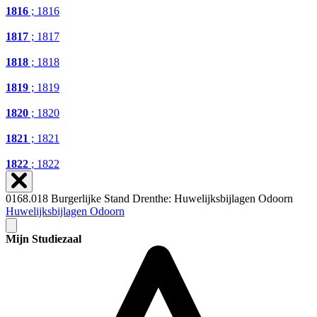
1816
; 1816
1817
; 1817
1818
; 1818
1819
; 1819
1820
; 1820
1821
; 1821
1822
; 1822
0168.018 Burgerlijke Stand Drenthe: Huwelijksbijlagen Odoorn
Huwelijksbijlagen Odoorn
Mijn Studiezaal