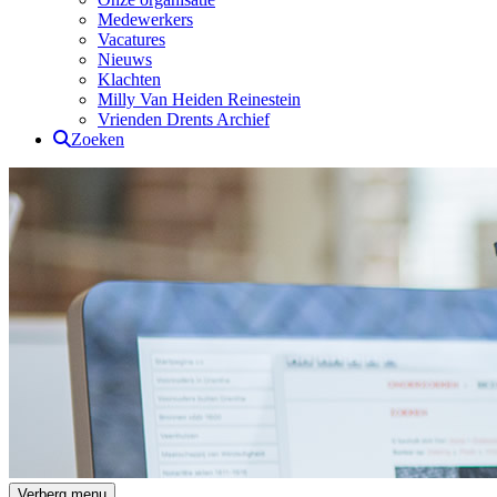
Medewerkers
Vacatures
Nieuws
Klachten
Milly Van Heiden Reinestein
Vrienden Drents Archief
Zoeken
Drents Archief
Verberg menu