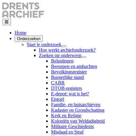
Home
Onderzoeken
Start je onderzoek
Hoe werkt archiefonderzoek?
Zoeken op onderwerp
Belastingen
Beroepen en ambachten
Bevolkingsregister
Burgerlijke stand
CABR
DTOB-registers
E-depot: wat is het?
Etstoel
Familie- en huisarchieven
Kadaster en Grondschatting
Kerk en Religie
Koloniën van Weldadigheid
Militaire Geschiedenis
Misdaad en Straf