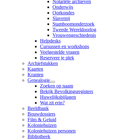
Notariële archieven
Onderwijs
Oorkondes
Slavernij
Stamboomonderzoek
Tweede Wereldoorlog
Vrouwengeschiedenis
Helpdesks
Cursussen en workshops
Veelgestelde vragen
Reserveer je plek
Archiefstukken
Kaarten
Kranten
Genealogie
Zoeken op naam
Bekijk Bevolkingsregisters
Huwelijksbijlagen
Wat zit erin?
Beeldbank
Bouwdossiers
Film & Geluid
Koloniehuizen
Koloniehuizen personen
Bibliotheek