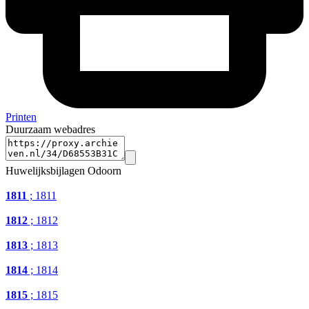
Printen
Duurzaam webadres
Huwelijksbijlagen Odoorn
1811
; 1811
1812
; 1812
1813
; 1813
1814
; 1814
1815
; 1815