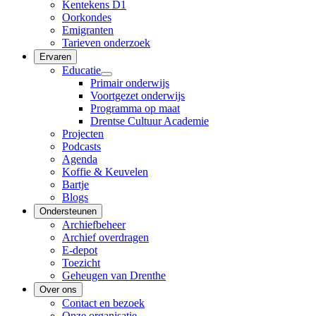
Kentekens D1
Oorkondes
Emigranten
Tarieven onderzoek
Ervaren
Educatie
Primair onderwijs
Voortgezet onderwijs
Programma op maat
Drentse Cultuur Academie
Projecten
Podcasts
Agenda
Koffie & Keuvelen
Bartje
Blogs
Ondersteunen
Archiefbeheer
Archief overdragen
E-depot
Toezicht
Geheugen van Drenthe
Over ons
Contact en bezoek
Onze organisatie