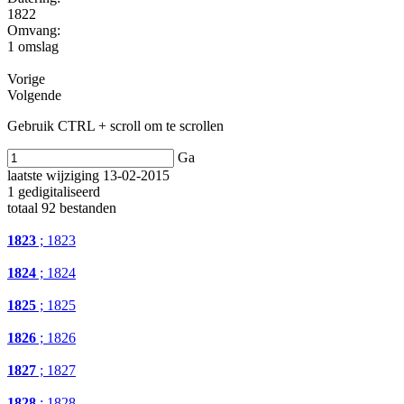
1822
Omvang
:
1 omslag
Vorige
Volgende
Gebruik CTRL + scroll om te scrollen
Ga
laatste wijziging 13-02-2015
1 gedigitaliseerd
totaal 92 bestanden
1823
; 1823
1824
; 1824
1825
; 1825
1826
; 1826
1827
; 1827
1828
; 1828