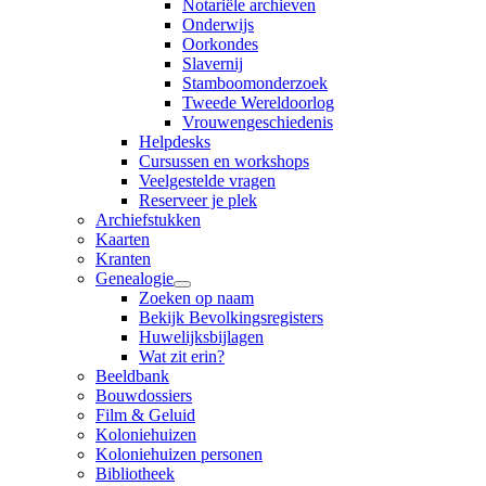
Notariële archieven
Onderwijs
Oorkondes
Slavernij
Stamboomonderzoek
Tweede Wereldoorlog
Vrouwengeschiedenis
Helpdesks
Cursussen en workshops
Veelgestelde vragen
Reserveer je plek
Archiefstukken
Kaarten
Kranten
Genealogie
Zoeken op naam
Bekijk Bevolkingsregisters
Huwelijksbijlagen
Wat zit erin?
Beeldbank
Bouwdossiers
Film & Geluid
Koloniehuizen
Koloniehuizen personen
Bibliotheek