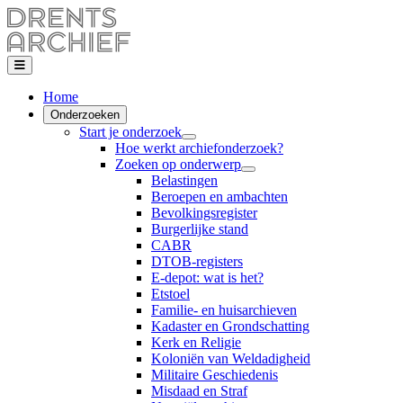
Home
Onderzoeken
Start je onderzoek
Hoe werkt archiefonderzoek?
Zoeken op onderwerp
Belastingen
Beroepen en ambachten
Bevolkingsregister
Burgerlijke stand
CABR
DTOB-registers
E-depot: wat is het?
Etstoel
Familie- en huisarchieven
Kadaster en Grondschatting
Kerk en Religie
Koloniën van Weldadigheid
Militaire Geschiedenis
Misdaad en Straf