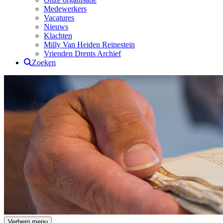
Medewerkers
Vacatures
Nieuws
Klachten
Milly Van Heiden Reinestein
Vrienden Drents Archief
Zoeken
Drents Archief
Verberg menu