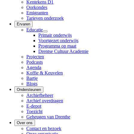
Kentekens D1
Oorkondes
Emigranten
Tarieven onderzoek
Ervaren
Educatie
Primair onderwijs
Voortgezet onderwijs
Programma op maat
Drentse Cultuur Academie
Projecten
Podcasts
Agenda
Koffie & Keuvelen
Bartje
Blogs
Ondersteunen
Archiefbeheer
Archief overdragen
E-depot
Toezicht
Geheugen van Drenthe
Over ons
Contact en bezoek
Onze organisatie