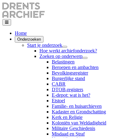
Home
Onderzoeken
Start je onderzoek
Hoe werkt archiefonderzoek?
Zoeken op onderwerp
Belastingen
Beroepen en ambachten
Bevolkingsregister
Burgerlijke stand
CABR
DTOB-registers
E-depot: wat is het?
Etstoel
Familie- en huisarchieven
Kadaster en Grondschatting
Kerk en Religie
Koloniën van Weldadigheid
Militaire Geschiedenis
Misdaad en Straf