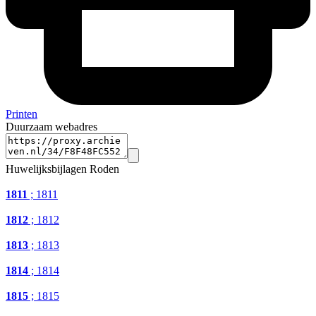
Printen
Duurzaam webadres
Huwelijksbijlagen Roden
1811
; 1811
1812
; 1812
1813
; 1813
1814
; 1814
1815
; 1815