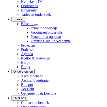
Kentekens D1
Oorkondes
Emigranten
Tarieven onderzoek
Ervaren
Educatie
Primair onderwijs
Voortgezet onderwijs
Programma op maat
Drentse Cultuur Academie
Projecten
Podcasts
Agenda
Koffie & Keuvelen
Bartje
Blogs
Ondersteunen
Archiefbeheer
Archief overdragen
E-depot
Toezicht
Geheugen van Drenthe
Over ons
Contact en bezoek
Onze organisatie