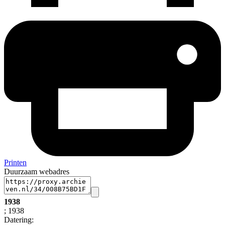
Printen
Duurzaam webadres
1938
; 1938
Datering
: