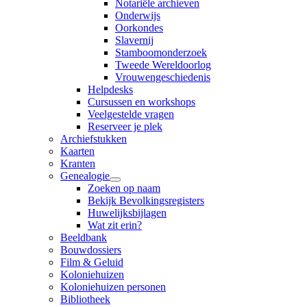
Notariële archieven
Onderwijs
Oorkondes
Slavernij
Stamboomonderzoek
Tweede Wereldoorlog
Vrouwengeschiedenis
Helpdesks
Cursussen en workshops
Veelgestelde vragen
Reserveer je plek
Archiefstukken
Kaarten
Kranten
Genealogie
Zoeken op naam
Bekijk Bevolkingsregisters
Huwelijksbijlagen
Wat zit erin?
Beeldbank
Bouwdossiers
Film & Geluid
Koloniehuizen
Koloniehuizen personen
Bibliotheek