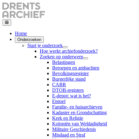
Home
Onderzoeken
Start je onderzoek
Hoe werkt archiefonderzoek?
Zoeken op onderwerp
Belastingen
Beroepen en ambachten
Bevolkingsregister
Burgerlijke stand
CABR
DTOB-registers
E-depot: wat is het?
Etstoel
Familie- en huisarchieven
Kadaster en Grondschatting
Kerk en Religie
Koloniën van Weldadigheid
Militaire Geschiedenis
Misdaad en Straf