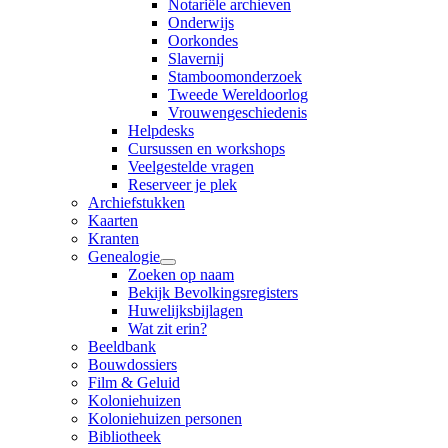
Notariële archieven
Onderwijs
Oorkondes
Slavernij
Stamboomonderzoek
Tweede Wereldoorlog
Vrouwengeschiedenis
Helpdesks
Cursussen en workshops
Veelgestelde vragen
Reserveer je plek
Archiefstukken
Kaarten
Kranten
Genealogie
Zoeken op naam
Bekijk Bevolkingsregisters
Huwelijksbijlagen
Wat zit erin?
Beeldbank
Bouwdossiers
Film & Geluid
Koloniehuizen
Koloniehuizen personen
Bibliotheek