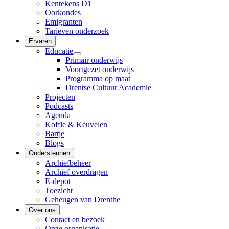
Kentekens D1
Oorkondes
Emigranten
Tarieven onderzoek
Ervaren
Educatie
Primair onderwijs
Voortgezet onderwijs
Programma op maat
Drentse Cultuur Academie
Projecten
Podcasts
Agenda
Koffie & Keuvelen
Bartje
Blogs
Ondersteunen
Archiefbeheer
Archief overdragen
E-depot
Toezicht
Geheugen van Drenthe
Over ons
Contact en bezoek
Onze organisatie