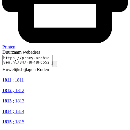
Printen
Duurzaam webadres
Huwelijksbijlagen Roden
1811
; 1811
1812
; 1812
1813
; 1813
1814
; 1814
1815
; 1815