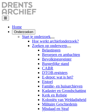
Home
Onderzoeken
Start je onderzoek
Hoe werkt archiefonderzoek?
Zoeken op onderwerp
Belastingen
Beroepen en ambachten
Bevolkingsregister
Burgerlijke stand
CABR
DTOB-registers
E-depot: wat is het?
Etstoel
Familie- en huisarchieven
Kadaster en Grondschatting
Kerk en Religie
Koloniën van Weldadigheid
Militaire Geschiedenis
Misdaad en Straf