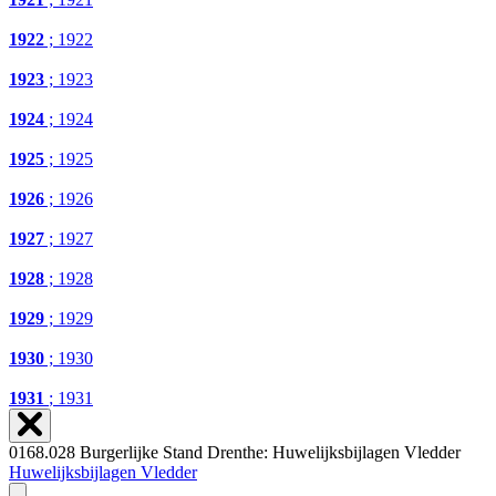
1922
; 1922
1923
; 1923
1924
; 1924
1925
; 1925
1926
; 1926
1927
; 1927
1928
; 1928
1929
; 1929
1930
; 1930
1931
; 1931
0168.028 Burgerlijke Stand Drenthe: Huwelijksbijlagen Vledder
Huwelijksbijlagen Vledder