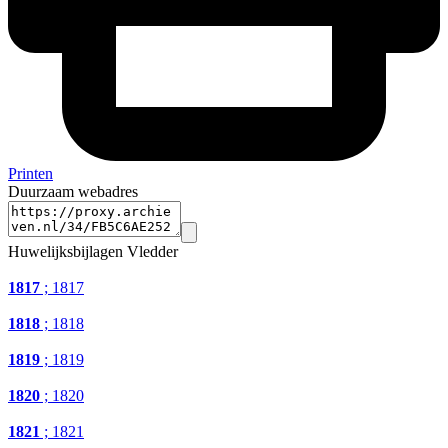
Printen
Duurzaam webadres
Huwelijksbijlagen Vledder
1817
; 1817
1818
; 1818
1819
; 1819
1820
; 1820
1821
; 1821