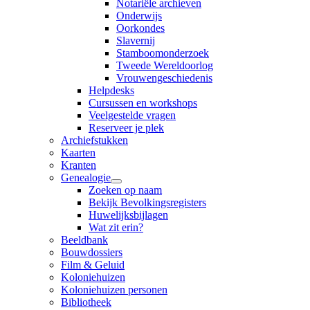
Notariële archieven
Onderwijs
Oorkondes
Slavernij
Stamboomonderzoek
Tweede Wereldoorlog
Vrouwengeschiedenis
Helpdesks
Cursussen en workshops
Veelgestelde vragen
Reserveer je plek
Archiefstukken
Kaarten
Kranten
Genealogie
Zoeken op naam
Bekijk Bevolkingsregisters
Huwelijksbijlagen
Wat zit erin?
Beeldbank
Bouwdossiers
Film & Geluid
Koloniehuizen
Koloniehuizen personen
Bibliotheek