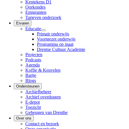
Kentekens D1
Oorkondes
Emigranten
Tarieven onderzoek
Ervaren
Educatie
Primair onderwijs
Voortgezet onderwijs
Programma op maat
Drentse Cultuur Academie
Projecten
Podcasts
Agenda
Koffie & Keuvelen
Bartje
Blogs
Ondersteunen
Archiefbeheer
Archief overdragen
E-depot
Toezicht
Geheugen van Drenthe
Over ons
Contact en bezoek
Onze organisatie