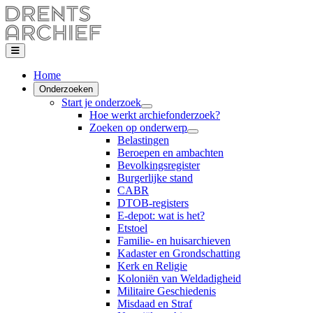
Home
Onderzoeken
Start je onderzoek
Hoe werkt archiefonderzoek?
Zoeken op onderwerp
Belastingen
Beroepen en ambachten
Bevolkingsregister
Burgerlijke stand
CABR
DTOB-registers
E-depot: wat is het?
Etstoel
Familie- en huisarchieven
Kadaster en Grondschatting
Kerk en Religie
Koloniën van Weldadigheid
Militaire Geschiedenis
Misdaad en Straf