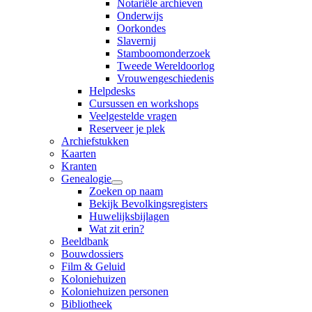
Notariële archieven
Onderwijs
Oorkondes
Slavernij
Stamboomonderzoek
Tweede Wereldoorlog
Vrouwengeschiedenis
Helpdesks
Cursussen en workshops
Veelgestelde vragen
Reserveer je plek
Archiefstukken
Kaarten
Kranten
Genealogie
Zoeken op naam
Bekijk Bevolkingsregisters
Huwelijksbijlagen
Wat zit erin?
Beeldbank
Bouwdossiers
Film & Geluid
Koloniehuizen
Koloniehuizen personen
Bibliotheek