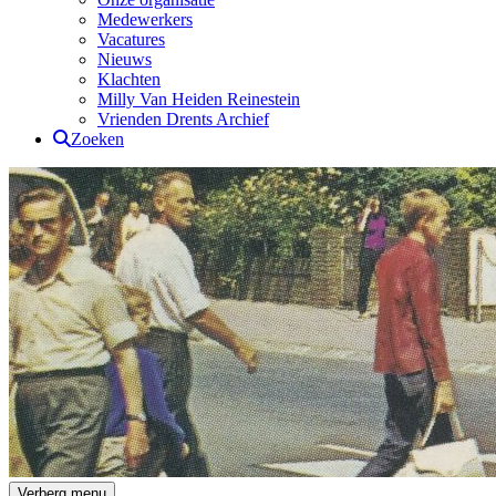
Medewerkers
Vacatures
Nieuws
Klachten
Milly Van Heiden Reinestein
Vrienden Drents Archief
Zoeken
Drents Archief
Verberg menu