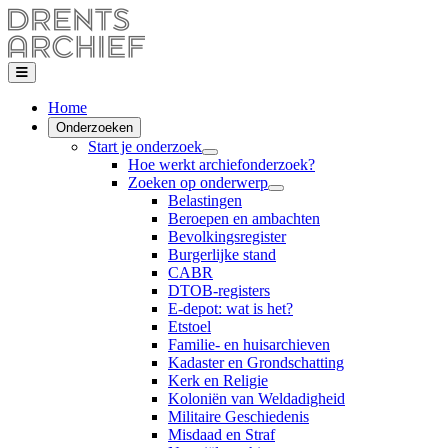
Home
Onderzoeken
Start je onderzoek
Hoe werkt archiefonderzoek?
Zoeken op onderwerp
Belastingen
Beroepen en ambachten
Bevolkingsregister
Burgerlijke stand
CABR
DTOB-registers
E-depot: wat is het?
Etstoel
Familie- en huisarchieven
Kadaster en Grondschatting
Kerk en Religie
Koloniën van Weldadigheid
Militaire Geschiedenis
Misdaad en Straf