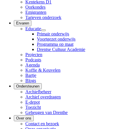
Kentekens D1
Oorkondes
Emigranten
Tarieven onderzoek
Ervaren
Educatie
Primair onderwijs
Voortgezet onderwijs
Programma op maat
Drentse Cultuur Academie
Projecten
Podcasts
Agenda
Koffie & Keuvelen
Bartje
Blogs
Ondersteunen
Archiefbeheer
Archief overdragen
E-depot
Toezicht
Geheugen van Drenthe
Over ons
Contact en bezoek
Onze organisatie