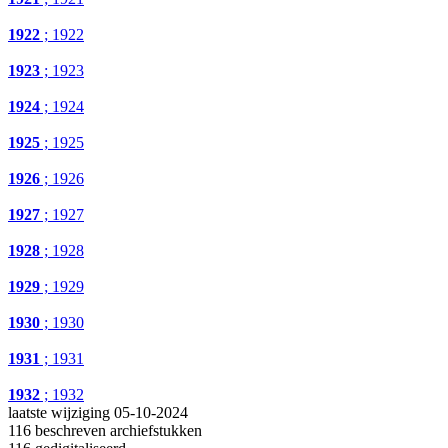
1922
; 1922
1923
; 1923
1924
; 1924
1925
; 1925
1926
; 1926
1927
; 1927
1928
; 1928
1929
; 1929
1930
; 1930
1931
; 1931
1932
; 1932
laatste wijziging 05-10-2024
116 beschreven archiefstukken