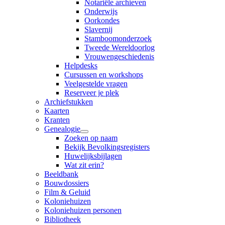
Notariële archieven
Onderwijs
Oorkondes
Slavernij
Stamboomonderzoek
Tweede Wereldoorlog
Vrouwengeschiedenis
Helpdesks
Cursussen en workshops
Veelgestelde vragen
Reserveer je plek
Archiefstukken
Kaarten
Kranten
Genealogie
Zoeken op naam
Bekijk Bevolkingsregisters
Huwelijksbijlagen
Wat zit erin?
Beeldbank
Bouwdossiers
Film & Geluid
Koloniehuizen
Koloniehuizen personen
Bibliotheek