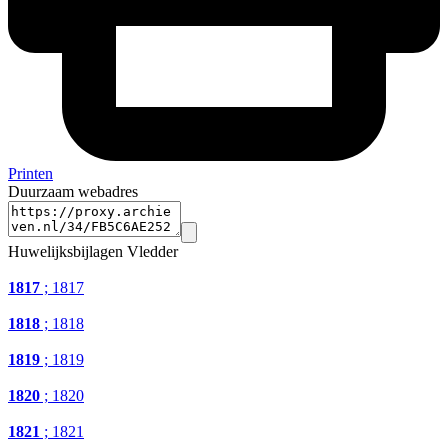
Printen
Duurzaam webadres
Huwelijksbijlagen Vledder
1817
; 1817
1818
; 1818
1819
; 1819
1820
; 1820
1821
; 1821