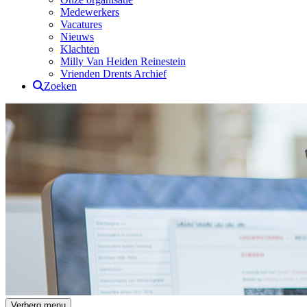
Medewerkers
Vacatures
Nieuws
Klachten
Milly Van Heiden Reinestein
Vrienden Drents Archief
Zoeken
Drents Archief
Verberg menu