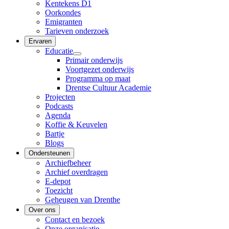
Kentekens D1
Oorkondes
Emigranten
Tarieven onderzoek
Ervaren
Educatie
Primair onderwijs
Voortgezet onderwijs
Programma op maat
Drentse Cultuur Academie
Projecten
Podcasts
Agenda
Koffie & Keuvelen
Bartje
Blogs
Ondersteunen
Archiefbeheer
Archief overdragen
E-depot
Toezicht
Geheugen van Drenthe
Over ons
Contact en bezoek
Onze organisatie