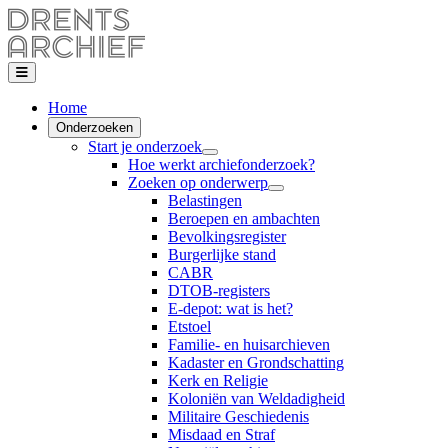
Home
Onderzoeken
Start je onderzoek
Hoe werkt archiefonderzoek?
Zoeken op onderwerp
Belastingen
Beroepen en ambachten
Bevolkingsregister
Burgerlijke stand
CABR
DTOB-registers
E-depot: wat is het?
Etstoel
Familie- en huisarchieven
Kadaster en Grondschatting
Kerk en Religie
Koloniën van Weldadigheid
Militaire Geschiedenis
Misdaad en Straf