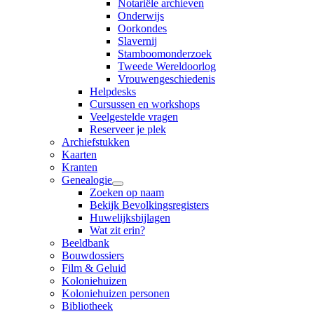
Notariële archieven
Onderwijs
Oorkondes
Slavernij
Stamboomonderzoek
Tweede Wereldoorlog
Vrouwengeschiedenis
Helpdesks
Cursussen en workshops
Veelgestelde vragen
Reserveer je plek
Archiefstukken
Kaarten
Kranten
Genealogie
Zoeken op naam
Bekijk Bevolkingsregisters
Huwelijksbijlagen
Wat zit erin?
Beeldbank
Bouwdossiers
Film & Geluid
Koloniehuizen
Koloniehuizen personen
Bibliotheek