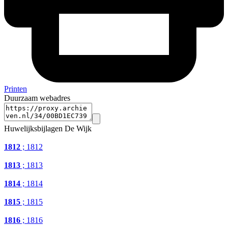
Printen
Duurzaam webadres
Huwelijksbijlagen De Wijk
1812
; 1812
1813
; 1813
1814
; 1814
1815
; 1815
1816
; 1816