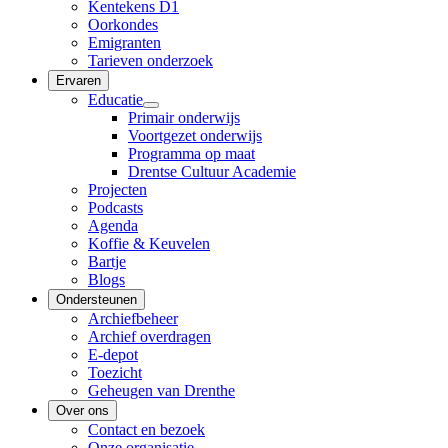
Kentekens D1
Oorkondes
Emigranten
Tarieven onderzoek
Ervaren
Educatie
Primair onderwijs
Voortgezet onderwijs
Programma op maat
Drentse Cultuur Academie
Projecten
Podcasts
Agenda
Koffie & Keuvelen
Bartje
Blogs
Ondersteunen
Archiefbeheer
Archief overdragen
E-depot
Toezicht
Geheugen van Drenthe
Over ons
Contact en bezoek
Onze organisatie