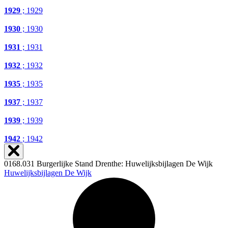
1929
; 1929
1930
; 1930
1931
; 1931
1932
; 1932
1935
; 1935
1937
; 1937
1939
; 1939
1942
; 1942
0168.031 Burgerlijke Stand Drenthe: Huwelijksbijlagen De Wijk
Huwelijksbijlagen De Wijk