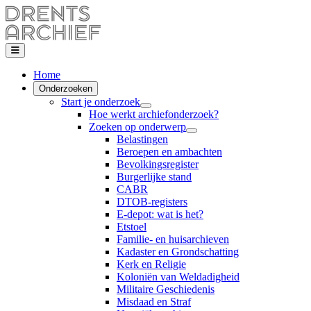
Home
Onderzoeken
Start je onderzoek
Hoe werkt archiefonderzoek?
Zoeken op onderwerp
Belastingen
Beroepen en ambachten
Bevolkingsregister
Burgerlijke stand
CABR
DTOB-registers
E-depot: wat is het?
Etstoel
Familie- en huisarchieven
Kadaster en Grondschatting
Kerk en Religie
Koloniën van Weldadigheid
Militaire Geschiedenis
Misdaad en Straf