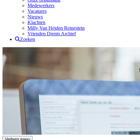
Medewerkers
Vacatures
Nieuws
Klachten
Milly Van Heiden Reinestein
Vrienden Drents Archief
Zoeken
Drents Archief
Verberg menu