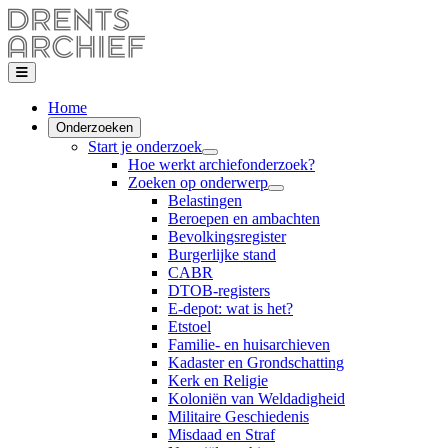
Home
Onderzoeken
Start je onderzoek
Hoe werkt archiefonderzoek?
Zoeken op onderwerp
Belastingen
Beroepen en ambachten
Bevolkingsregister
Burgerlijke stand
CABR
DTOB-registers
E-depot: wat is het?
Etstoel
Familie- en huisarchieven
Kadaster en Grondschatting
Kerk en Religie
Koloniën van Weldadigheid
Militaire Geschiedenis
Misdaad en Straf