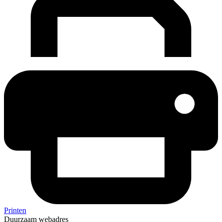
Printen
Duurzaam webadres