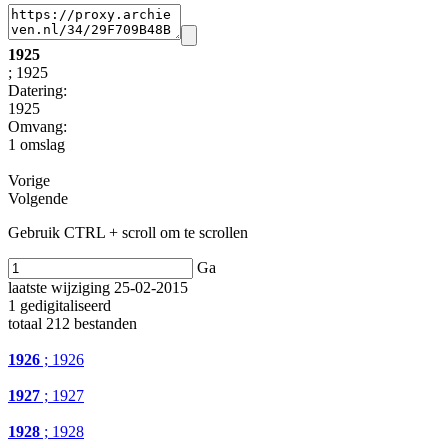
1925
; 1925
Datering
:
1925
Omvang
:
1 omslag
Vorige
Volgende
Gebruik CTRL + scroll om te scrollen
Ga
laatste wijziging 25-02-2015
1 gedigitaliseerd
totaal 212 bestanden
1926
; 1926
1927
; 1927
1928
; 1928