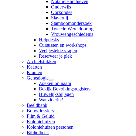
Notariële archieven
Onderwijs
Oorkondes
Slavernij
Stamboomonderzoek
Tweede Wereldoorlog
Vrouwengeschiedenis
Helpdesks
Cursussen en workshops
Veelgestelde vragen
Reserveer je plek
Archiefstukken
Kaarten
Kranten
Genealogie
Zoeken op naam
Bekijk Bevolkingsregisters
Huwelijksbijlagen
Wat zit erin?
Beeldbank
Bouwdossiers
Film & Geluid
Koloniehuizen
Koloniehuizen personen
Bibliotheek