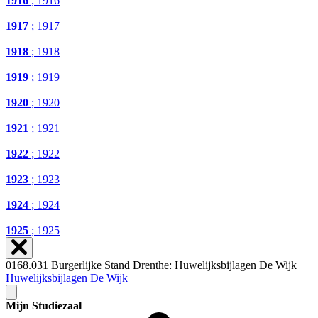
1916
; 1916
1917
; 1917
1918
; 1918
1919
; 1919
1920
; 1920
1921
; 1921
1922
; 1922
1923
; 1923
1924
; 1924
1925
; 1925
0168.031 Burgerlijke Stand Drenthe: Huwelijksbijlagen De Wijk
Huwelijksbijlagen De Wijk
Mijn Studiezaal