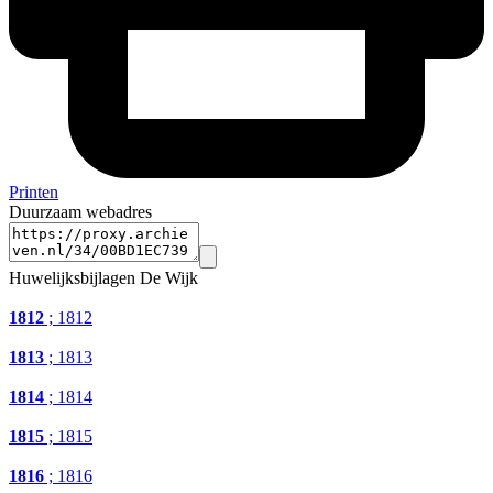
Printen
Duurzaam webadres
Huwelijksbijlagen De Wijk
1812
; 1812
1813
; 1813
1814
; 1814
1815
; 1815
1816
; 1816