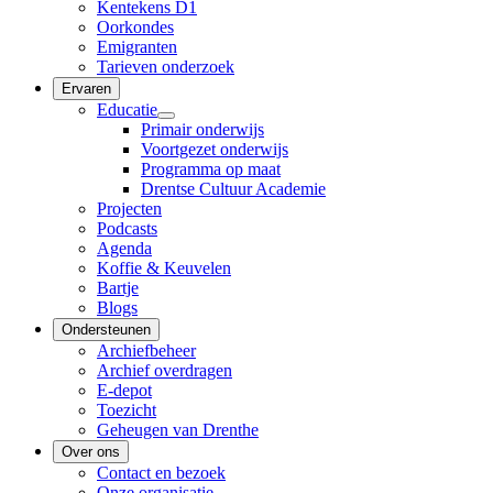
Kentekens D1
Oorkondes
Emigranten
Tarieven onderzoek
Ervaren
Educatie
Primair onderwijs
Voortgezet onderwijs
Programma op maat
Drentse Cultuur Academie
Projecten
Podcasts
Agenda
Koffie & Keuvelen
Bartje
Blogs
Ondersteunen
Archiefbeheer
Archief overdragen
E-depot
Toezicht
Geheugen van Drenthe
Over ons
Contact en bezoek
Onze organisatie