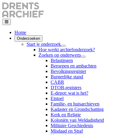
Home
Onderzoeken
Start je onderzoek
Hoe werkt archiefonderzoek?
Zoeken op onderwerp
Belastingen
Beroepen en ambachten
Bevolkingsregister
Burgerlijke stand
CABR
DTOB-registers
E-depot: wat is het?
Etstoel
Familie- en huisarchieven
Kadaster en Grondschatting
Kerk en Religie
Koloniën van Weldadigheid
Militaire Geschiedenis
Misdaad en Straf