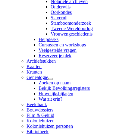
Notariële archieven
Onderwijs
Oorkondes
Slavernij
Stamboomonderzoek
Tweede Wereldoorlog
Vrouwengeschiedenis
Helpdesks
Cursussen en workshops
Veelgestelde vragen
Reserveer je plek
Archiefstukken
Kaarten
Kranten
Genealogie
Zoeken op naam
Bekijk Bevolkingsregisters
Huwelijksbijlagen
Wat zit erin?
Beeldbank
Bouwdossiers
Film & Geluid
Koloniehuizen
Koloniehuizen personen
Bibliotheek