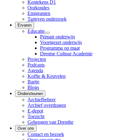
Kentekens D1
Oorkondes
Emigranten
Tarieven onderzoek
Ervaren
Educatie
Primair onderwijs
Voortgezet onderwijs
Programma op maat
Drentse Cultuur Academie
Projecten
Podcasts
Agenda
Koffie & Keuvelen
Bartje
Blogs
Ondersteunen
Archiefbeheer
Archief overdragen
E-depot
Toezicht
Geheugen van Drenthe
Over ons
Contact en bezoek
Onze organisatie