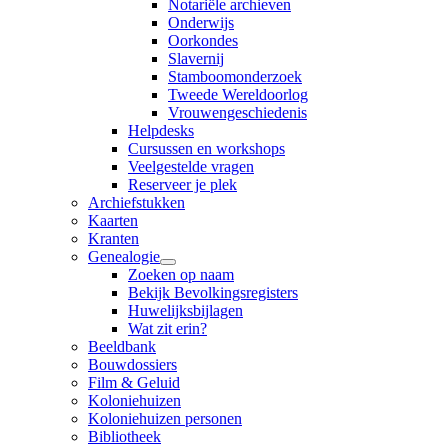
Notariële archieven
Onderwijs
Oorkondes
Slavernij
Stamboomonderzoek
Tweede Wereldoorlog
Vrouwengeschiedenis
Helpdesks
Cursussen en workshops
Veelgestelde vragen
Reserveer je plek
Archiefstukken
Kaarten
Kranten
Genealogie
Zoeken op naam
Bekijk Bevolkingsregisters
Huwelijksbijlagen
Wat zit erin?
Beeldbank
Bouwdossiers
Film & Geluid
Koloniehuizen
Koloniehuizen personen
Bibliotheek