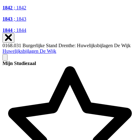
1842
; 1842
1843
; 1843
1844
; 1844
0168.031 Burgerlijke Stand Drenthe: Huwelijksbijlagen De Wijk
Huwelijksbijlagen De Wijk
Mijn Studiezaal