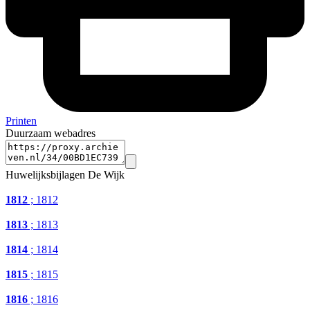
Printen
Duurzaam webadres
Huwelijksbijlagen De Wijk
1812
; 1812
1813
; 1813
1814
; 1814
1815
; 1815
1816
; 1816