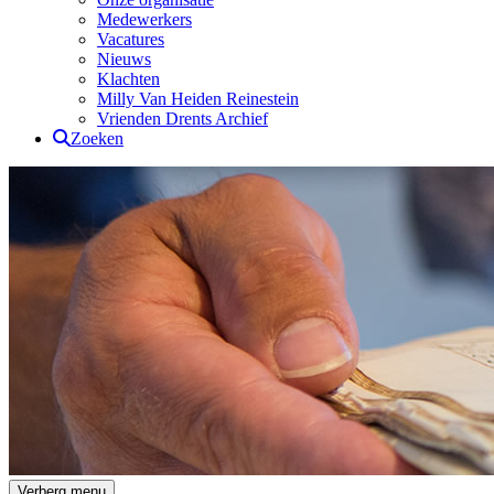
Medewerkers
Vacatures
Nieuws
Klachten
Milly Van Heiden Reinestein
Vrienden Drents Archief
Zoeken
Drents Archief
Verberg menu