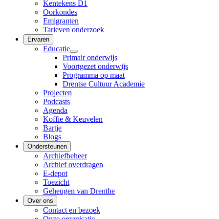
Kentekens D1
Oorkondes
Emigranten
Tarieven onderzoek
Ervaren
Educatie
Primair onderwijs
Voortgezet onderwijs
Programma op maat
Drentse Cultuur Academie
Projecten
Podcasts
Agenda
Koffie & Keuvelen
Bartje
Blogs
Ondersteunen
Archiefbeheer
Archief overdragen
E-depot
Toezicht
Geheugen van Drenthe
Over ons
Contact en bezoek
Onze organisatie