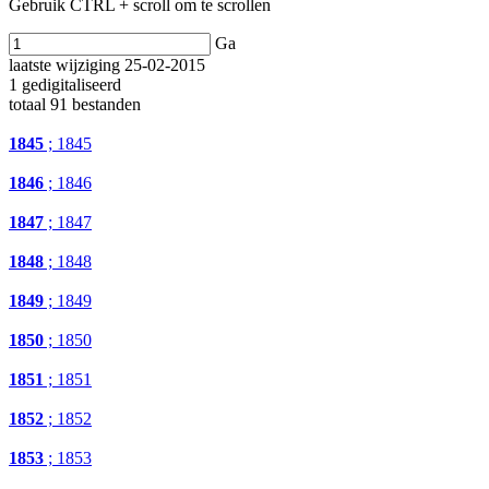
Gebruik CTRL + scroll om te scrollen
Ga
laatste wijziging 25-02-2015
1 gedigitaliseerd
totaal 91 bestanden
1845
; 1845
1846
; 1846
1847
; 1847
1848
; 1848
1849
; 1849
1850
; 1850
1851
; 1851
1852
; 1852
1853
; 1853