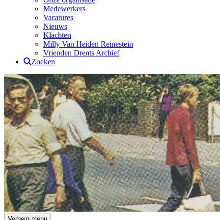
Medewerkers
Vacatures
Nieuws
Klachten
Milly Van Heiden Reinestein
Vrienden Drents Archief
Zoeken
Drents Archief
Verberg menu