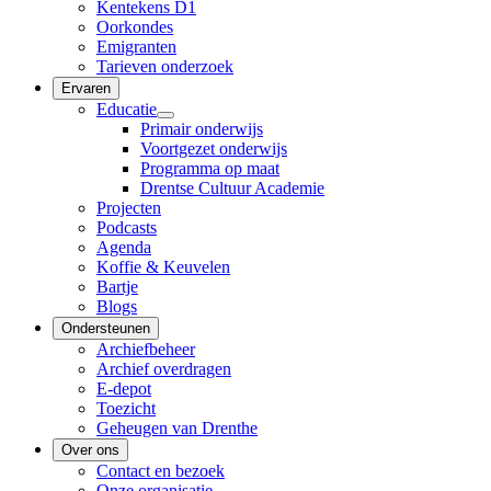
Kentekens D1
Oorkondes
Emigranten
Tarieven onderzoek
Ervaren
Educatie
Primair onderwijs
Voortgezet onderwijs
Programma op maat
Drentse Cultuur Academie
Projecten
Podcasts
Agenda
Koffie & Keuvelen
Bartje
Blogs
Ondersteunen
Archiefbeheer
Archief overdragen
E-depot
Toezicht
Geheugen van Drenthe
Over ons
Contact en bezoek
Onze organisatie