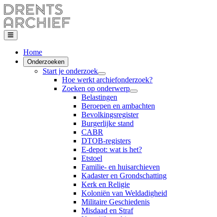
Home
Onderzoeken
Start je onderzoek
Hoe werkt archiefonderzoek?
Zoeken op onderwerp
Belastingen
Beroepen en ambachten
Bevolkingsregister
Burgerlijke stand
CABR
DTOB-registers
E-depot: wat is het?
Etstoel
Familie- en huisarchieven
Kadaster en Grondschatting
Kerk en Religie
Koloniën van Weldadigheid
Militaire Geschiedenis
Misdaad en Straf