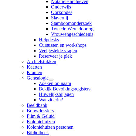
Notariële archieven
Onderwijs
Oorkondes
Slavernij
Stamboomonderzoek
Tweede Wereldoorlog
Vrouwengeschiedenis
Helpdesks
Cursussen en workshops
Veelgestelde vragen
Reserveer je plek
Archiefstukken
Kaarten
Kranten
Genealogie
Zoeken op naam
Bekijk Bevolkingsregisters
Huwelijksbijlagen
Wat zit erin?
Beeldbank
Bouwdossiers
Film & Geluid
Koloniehuizen
Koloniehuizen personen
Bibliotheek