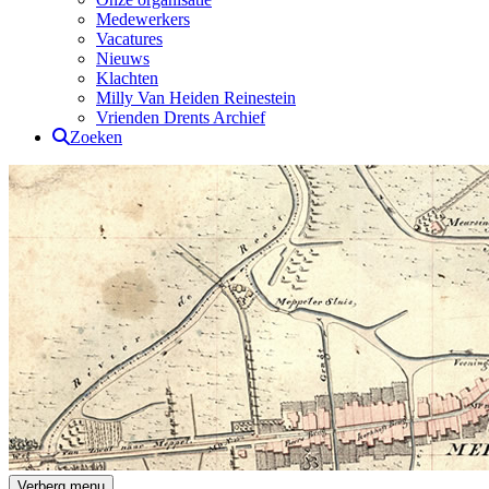
Medewerkers
Vacatures
Nieuws
Klachten
Milly Van Heiden Reinestein
Vrienden Drents Archief
Zoeken
Drents Archief
Verberg menu