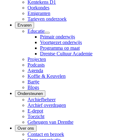
Kentekens D1
Oorkondes
Emigranten
Tarieven onderzoek
Ervaren
Educatie
Primair onderwijs
Voortgezet onderwijs
Programma op maat
Drentse Cultuur Academie
Projecten
Podcasts
Agenda
Koffie & Keuvelen
Bartje
Blogs
Ondersteunen
Archiefbeheer
Archief overdragen
E-depot
Toezicht
Geheugen van Drenthe
Over ons
Contact en bezoek
Onze organisatie