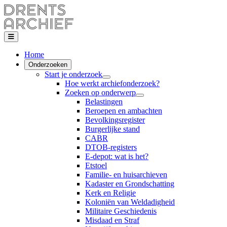
Home
Onderzoeken
Start je onderzoek
Hoe werkt archiefonderzoek?
Zoeken op onderwerp
Belastingen
Beroepen en ambachten
Bevolkingsregister
Burgerlijke stand
CABR
DTOB-registers
E-depot: wat is het?
Etstoel
Familie- en huisarchieven
Kadaster en Grondschatting
Kerk en Religie
Koloniën van Weldadigheid
Militaire Geschiedenis
Misdaad en Straf