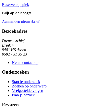
Reserveer je plek
Blijf op de hoogte
Aanmelden nieuwsbrief
Algemene informatie
Bezoekadres
Drents Archief
Brink 4
9401 HS Assen
0592 - 31 35 23
Neem contact op
Onderzoeken
Start je onderzoek
Zoeken op onderwerp
Veelgestelde vragen
Plan je bezoek
Ervaren