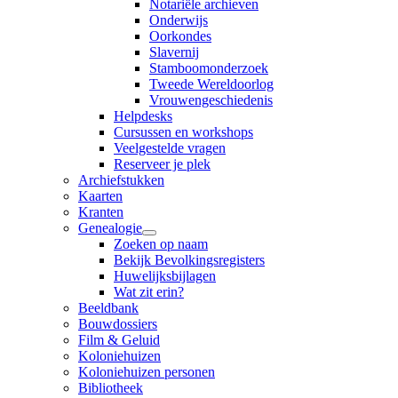
Notariële archieven
Onderwijs
Oorkondes
Slavernij
Stamboomonderzoek
Tweede Wereldoorlog
Vrouwengeschiedenis
Helpdesks
Cursussen en workshops
Veelgestelde vragen
Reserveer je plek
Archiefstukken
Kaarten
Kranten
Genealogie
Zoeken op naam
Bekijk Bevolkingsregisters
Huwelijksbijlagen
Wat zit erin?
Beeldbank
Bouwdossiers
Film & Geluid
Koloniehuizen
Koloniehuizen personen
Bibliotheek