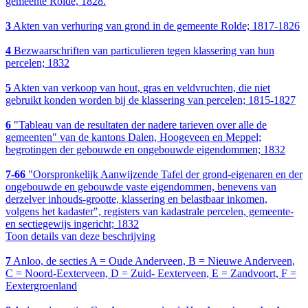
gemeente Rolde, 1828.
3
Akten van verhuring van grond in de gemeente Rolde; 1817-1826
4
Bezwaarschriften van particulieren tegen klassering van hun
percelen; 1832
5
Akten van verkoop van hout, gras en veldvruchten, die niet
gebruikt konden worden bij de klassering van percelen; 1815-1827
6
"Tableau van de resultaten der nadere tarieven over alle de
gemeenten" van de kantons Dalen, Hoogeveen en Meppel;
begrotingen der gebouwde en ongebouwde eigendommen; 1832
7-66
"Oorspronkelijk Aanwijzende Tafel der grond-eigenaren en der
ongebouwde en gebouwde vaste eigendommen, benevens van
derzelver inhouds-grootte, klassering en belastbaar inkomen,
volgens het kadaster", registers van kadastrale percelen, gemeente-
en sectiegewijs ingericht; 1832
Toon details van deze beschrijving
7
Anloo, de secties A = Oude Anderveen, B = Nieuwe Anderveen,
C = Noord-Eexterveen, D = Zuid- Eexterveen, E = Zandvoort, F =
Eextergroenland