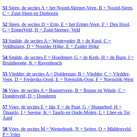
51
Sleen, de secties A = het Noord-Sleener-Veen, B = Noord-Sleen,
C = Zuid-Sleen en Diphoorn
52
Sleen, de secties D = Erm, E = het Ermer-Veen, F = Den Hool,
G = ErmerVeld, H = Zuid-Sleener- Veld
53
Smilde, de secties A = Westeynder, B = de Knol, C =
Veldhuizen, D = Noorder Hijke, E = Zuider Hijke
54
Smilde, de secties F = Hoedmeer, G = de Kerk, H = de Burg, I =
Bruinhoogte, K = Ravenbosch
55
Vledder, de secties A = Doldersum, B = Vledder, C = Vledder-
Veen, D = Frederiks-Oord, E = Nijenslijk-Oost, F = Nijenslijk-West
56
Vries, de secties A = Bunnerveen, B = Bunne en Winde, C =
Donderveld, D = Donderen
57
Vries, de secties E = Ida, F = de Punt, G = Hunnebed, H =
Tinaarlo, I = Seegse, K = Taarlo en Oude-Molen, L = Lhee en Ter
Aard
58
Vries, de secties M = Westerhoek, N = Seijen, O = Middenveld,
P = Vries