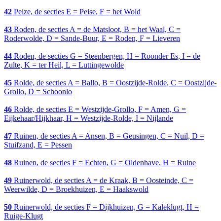
42
Peize, de secties E = Peise, F = het Wold
43
Roden, de secties A = de Matsloot, B = het Waal, C =
Roderwolde, D = Sande-Buur, E = Roden, F = Lieveren
44
Roden, de secties G = Steenbergen, H = Roonder Es, I = de
Zulte, K = ter Heil, L = Luttingewolde
45
Rolde, de secties A = Ballo, B = Oostzijde-Rolde, C = Oostzijde-
Grollo, D = Schoonlo
46
Rolde, de secties E = Westzijde-Grollo, F = Amen, G =
Eijkehaar/Hijkhaar, H = Westzijde-Rolde, I = Nijlande
47
Ruinen, de secties A = Ansen, B = Geusingen, C = Nuil, D =
Stuifzand, E = Pessen
48
Ruinen, de secties F = Echten, G = Oldenhave, H = Ruine
49
Ruinerwold, de secties A = de Kraak, B = Oosteinde, C =
Weerwilde, D = Broekhuizen, E = Haakswold
50
Ruinerwold, de secties F = Dijkhuizen, G = Kaleklugt, H =
Ruige-Klugt