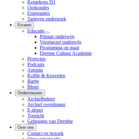
Kentekens D1
Oorkondes
Emigranten
Tarieven onderzoek
Ervaren
Educatie
Primair onderwijs
Voortgezet onderwijs
Programma op maat
Drentse Cultuur Academie
Projecten
Podcasts
Agenda
Koffie & Keuvelen
Bartje
Blogs
Ondersteunen
Archiefbeheer
Archief overdragen
E-depot
Toezicht
Geheugen van Drenthe
Over ons
Contact en bezoek
Onze organisatie