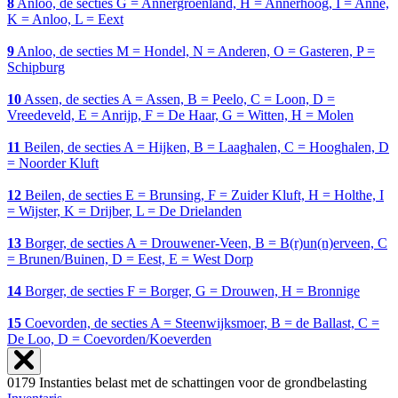
8
Anloo, de secties G = Annergroenland, H = Annerhoog, I = Anne,
K = Anloo, L = Eext
9
Anloo, de secties M = Hondel, N = Anderen, O = Gasteren, P =
Schipburg
10
Assen, de secties A = Assen, B = Peelo, C = Loon, D =
Vreedeveld, E = Anrijp, F = De Haar, G = Witten, H = Molen
11
Beilen, de secties A = Hijken, B = Laaghalen, C = Hooghalen, D
= Noorder Kluft
12
Beilen, de secties E = Brunsing, F = Zuider Kluft, H = Holthe, I
= Wijster, K = Drijber, L = De Drielanden
13
Borger, de secties A = Drouwener-Veen, B = B(r)un(n)erveen, C
= Brunen/Buinen, D = Eest, E = West Dorp
14
Borger, de secties F = Borger, G = Drouwen, H = Bronnige
15
Coevorden, de secties A = Steenwijksmoer, B = de Ballast, C =
De Loo, D = Coevorden/Koeverden
0179 Instanties belast met de schattingen voor de grondbelasting