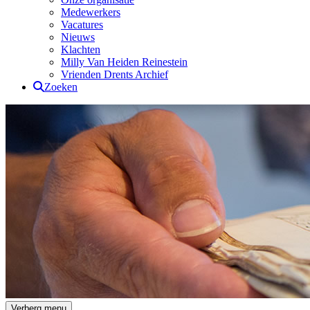
Medewerkers
Vacatures
Nieuws
Klachten
Milly Van Heiden Reinestein
Vrienden Drents Archief
Zoeken
Drents Archief
Verberg menu