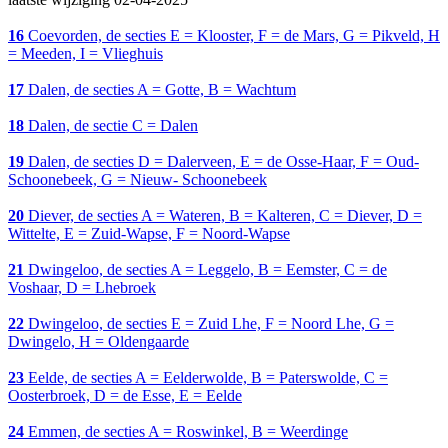
16
Coevorden, de secties E = Klooster, F = de Mars, G = Pikveld, H
= Meeden, I = Vlieghuis
17
Dalen, de secties A = Gotte, B = Wachtum
18
Dalen, de sectie C = Dalen
19
Dalen, de secties D = Dalerveen, E = de Osse-Haar, F = Oud-
Schoonebeek, G = Nieuw- Schoonebeek
20
Diever, de secties A = Wateren, B = Kalteren, C = Diever, D =
Wittelte, E = Zuid-Wapse, F = Noord-Wapse
21
Dwingeloo, de secties A = Leggelo, B = Eemster, C = de
Voshaar, D = Lhebroek
22
Dwingeloo, de secties E = Zuid Lhe, F = Noord Lhe, G =
Dwingelo, H = Oldengaarde
23
Eelde, de secties A = Eelderwolde, B = Paterswolde, C =
Oosterbroek, D = de Esse, E = Eelde
24
Emmen, de secties A = Roswinkel, B = Weerdinge