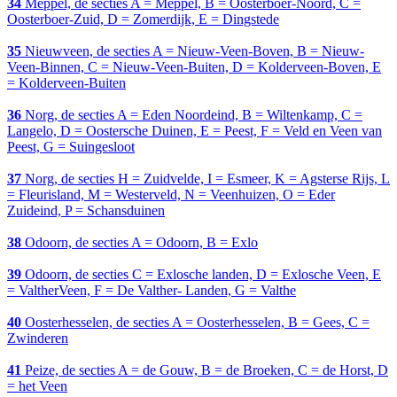
34
Meppel, de secties A = Meppel, B = Oosterboer-Noord, C =
Oosterboer-Zuid, D = Zomerdijk, E = Dingstede
35
Nieuwveen, de secties A = Nieuw-Veen-Boven, B = Nieuw-
Veen-Binnen, C = Nieuw-Veen-Buiten, D = Kolderveen-Boven, E
= Kolderveen-Buiten
36
Norg, de secties A = Eden Noordeind, B = Wiltenkamp, C =
Langelo, D = Oostersche Duinen, E = Peest, F = Veld en Veen van
Peest, G = Suingesloot
37
Norg, de secties H = Zuidvelde, I = Esmeer, K = Agsterse Rijs, L
= Fleurisland, M = Westerveld, N = Veenhuizen, O = Eder
Zuideind, P = Schansduinen
38
Odoorn, de secties A = Odoorn, B = Exlo
39
Odoorn, de secties C = Exlosche landen, D = Exlosche Veen, E
= ValtherVeen, F = De Valther- Landen, G = Valthe
40
Oosterhesselen, de secties A = Oosterhesselen, B = Gees, C =
Zwinderen
41
Peize, de secties A = de Gouw, B = de Broeken, C = de Horst, D
= het Veen