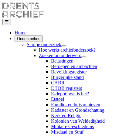
Home
Onderzoeken
Start je onderzoek
Hoe werkt archiefonderzoek?
Zoeken op onderwerp
Belastingen
Beroepen en ambachten
Bevolkingsregister
Burgerlijke stand
CABR
DTOB-registers
E-depot: wat is het?
Etstoel
Familie- en huisarchieven
Kadaster en Grondschatting
Kerk en Religie
Koloniën van Weldadigheid
Militaire Geschiedenis
Misdaad en Straf