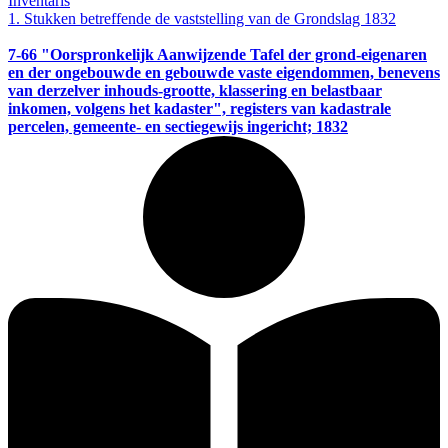
Inventaris
1. Stukken betreffende de vaststelling van de Grondslag 1832
7-66
"Oorspronkelijk Aanwijzende Tafel der grond-eigenaren
en der ongebouwde en gebouwde vaste eigendommen, benevens
van derzelver inhouds-grootte, klassering en belastbaar
inkomen, volgens het kadaster", registers van kadastrale
percelen, gemeente- en sectiegewijs ingericht; 1832