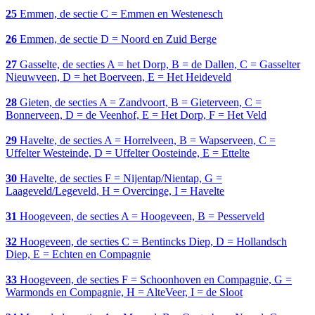
25
Emmen, de sectie C = Emmen en Westenesch
26
Emmen, de sectie D = Noord en Zuid Berge
27
Gasselte, de secties A = het Dorp, B = de Dallen, C = Gasselter
Nieuwveen, D = het Boerveen, E = Het Heideveld
28
Gieten, de secties A = Zandvoort, B = Gieterveen, C =
Bonnerveen, D = de Veenhof, E = Het Dorp, F = Het Veld
29
Havelte, de secties A = Horrelveen, B = Wapserveen, C =
Uffelter Westeinde, D = Uffelter Oosteinde, E = Ettelte
30
Havelte, de secties F = Nijentap/Nientap, G =
Laageveld/Legeveld, H = Overcinge, I = Havelte
31
Hoogeveen, de secties A = Hoogeveen, B = Pesserveld
32
Hoogeveen, de secties C = Bentincks Diep, D = Hollandsch
Diep, E = Echten en Compagnie
33
Hoogeveen, de secties F = Schoonhoven en Compagnie, G =
Warmonds en Compagnie, H = AlteVeer, I = de Sloot