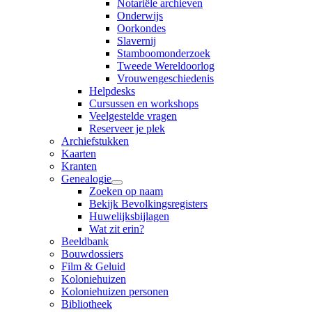
Notariële archieven
Onderwijs
Oorkondes
Slavernij
Stamboomonderzoek
Tweede Wereldoorlog
Vrouwengeschiedenis
Helpdesks
Cursussen en workshops
Veelgestelde vragen
Reserveer je plek
Archiefstukken
Kaarten
Kranten
Genealogie
Zoeken op naam
Bekijk Bevolkingsregisters
Huwelijksbijlagen
Wat zit erin?
Beeldbank
Bouwdossiers
Film & Geluid
Koloniehuizen
Koloniehuizen personen
Bibliotheek