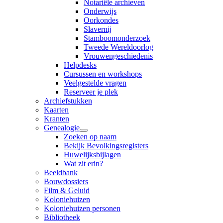
Notariële archieven
Onderwijs
Oorkondes
Slavernij
Stamboomonderzoek
Tweede Wereldoorlog
Vrouwengeschiedenis
Helpdesks
Cursussen en workshops
Veelgestelde vragen
Reserveer je plek
Archiefstukken
Kaarten
Kranten
Genealogie
Zoeken op naam
Bekijk Bevolkingsregisters
Huwelijksbijlagen
Wat zit erin?
Beeldbank
Bouwdossiers
Film & Geluid
Koloniehuizen
Koloniehuizen personen
Bibliotheek