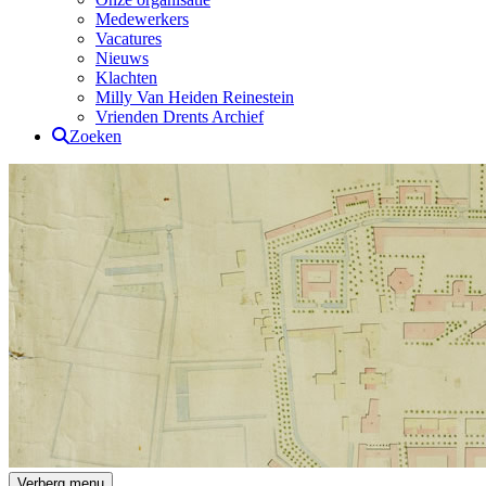
Medewerkers
Vacatures
Nieuws
Klachten
Milly Van Heiden Reinestein
Vrienden Drents Archief
Zoeken
Drents Archief
Verberg menu