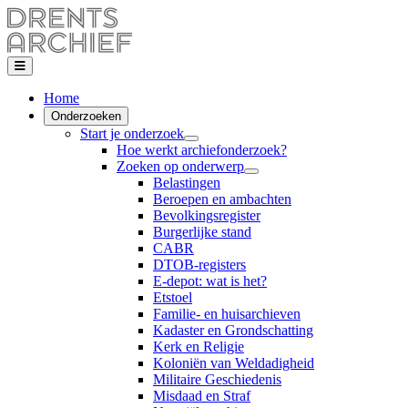
Home
Onderzoeken
Start je onderzoek
Hoe werkt archiefonderzoek?
Zoeken op onderwerp
Belastingen
Beroepen en ambachten
Bevolkingsregister
Burgerlijke stand
CABR
DTOB-registers
E-depot: wat is het?
Etstoel
Familie- en huisarchieven
Kadaster en Grondschatting
Kerk en Religie
Koloniën van Weldadigheid
Militaire Geschiedenis
Misdaad en Straf