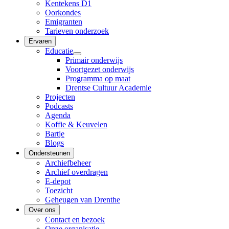
Kentekens D1
Oorkondes
Emigranten
Tarieven onderzoek
Ervaren
Educatie
Primair onderwijs
Voortgezet onderwijs
Programma op maat
Drentse Cultuur Academie
Projecten
Podcasts
Agenda
Koffie & Keuvelen
Bartje
Blogs
Ondersteunen
Archiefbeheer
Archief overdragen
E-depot
Toezicht
Geheugen van Drenthe
Over ons
Contact en bezoek
Onze organisatie