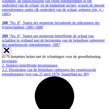
schatting, de rangschikking van enige eigendommen in elk
onderdeel van de schaal, en de kadastrale secties, waarin de meeste
eigendommen onder elk onderdeel van de schaal, gelegen zijn, (c.;
1885)
208
"No. 8", Staten per gemeente bevattende de uitkomsten der
typenschatting; 1885-1888
209
"No. 6", Staten per gemeente betreffende de schaal van
schatting in verband met de herziening van de belastbare opbrengst
der ongebouwde eigendommen; 1887
0179 Instanties belast met de schattingen voor de grondbelasting
Inventaris
2. Stukken betreffende herzieningen
2.2. Herziening van de belastbare opbrengst der ongebouwde
eigendommen (wet van 25 april 1879, Staatsblad no. 89)