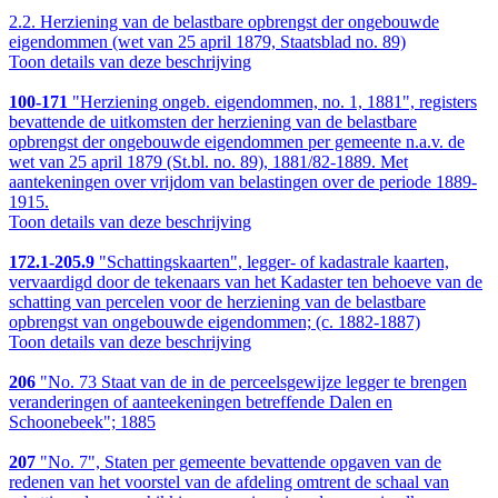
2.2.
Herziening van de belastbare opbrengst der ongebouwde
eigendommen (wet van 25 april 1879, Staatsblad no. 89)
Toon details van deze beschrijving
100-171
"Herziening ongeb. eigendommen, no. 1, 1881", registers
bevattende de uitkomsten der herziening van de belastbare
opbrengst der ongebouwde eigendommen per gemeente n.a.v. de
wet van 25 april 1879 (St.bl. no. 89), 1881/82-1889. Met
aantekeningen over vrijdom van belastingen over de periode 1889-
1915.
Toon details van deze beschrijving
172.1-205.9
"Schattingskaarten", legger- of kadastrale kaarten,
vervaardigd door de tekenaars van het Kadaster ten behoeve van de
schatting van percelen voor de herziening van de belastbare
opbrengst van ongebouwde eigendommen; (c. 1882-1887)
Toon details van deze beschrijving
206
"No. 73 Staat van de in de perceelsgewijze legger te brengen
veranderingen of aanteekeningen betreffende Dalen en
Schoonebeek"; 1885
207
"No. 7", Staten per gemeente bevattende opgaven van de
redenen van het voorstel van de afdeling omtrent de schaal van