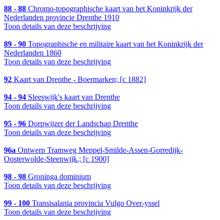
88 - 88
Chromo-topographische kaart van het Koninkrijk der
Nederlanden provincie Drenthe 1910
Toon details van deze beschrijving
89 - 90
Topographische en militaire kaart van het Koninkrijk der
Nederlanden 1860
Toon details van deze beschrijving
92
Kaart van Drenthe - Boermarken; [c 1882]
94 - 94
Sleeswijk's kaart van Drenthe
Toon details van deze beschrijving
95 - 96
Dorpwijzer der Landschap Drenthe
Toon details van deze beschrijving
96a
Ontwerp Tramweg Meppel-Smilde-Assen-Gorredijk-
Oosterwolde-Steenwijk.; [c 1900]
98 - 98
Groninga dominium
Toon details van deze beschrijving
99 - 100
Transisalania provincia Vulgo Over-yssel
Toon details van deze beschrijving