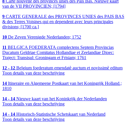
8
Carte nouvelle des provinces unies des Pais Bas. Nieuwe kaart
van de VII PROVINCIEN; [1794]
9
CARTE GENERALE des PROVINCES UNIES des PAIS BAS
& des Terres Voisines qui en dependent avec leurs principales
divisions; [1700 ca.]
10
De Zeven Verenigde Nederlanden; 1752
11
BELGICA FOEDERATA complectens Septem Provincias
Ducatum Geldriae Comitatus Hollandiae et Zeelandiae Dioec:
Traject: Transisul: Groningam et Frisiam; 1761
12 - 12
Belgium foederatum emendatè auctum et novissimè editum
Toon details van deze beschrijving
14
Itineraire en Algemeene Postkaart van het Koningrijk Holland.;
1810
14 - 14
Nieuwe kaart van het Koninkrijk der Nederlanden
Toon details van deze beschrijving
14 - 14
Historisch-Statistische Schetskaart van Nederland
Toon details van deze beschrijving