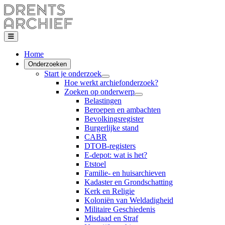
Home
Onderzoeken
Start je onderzoek
Hoe werkt archiefonderzoek?
Zoeken op onderwerp
Belastingen
Beroepen en ambachten
Bevolkingsregister
Burgerlijke stand
CABR
DTOB-registers
E-depot: wat is het?
Etstoel
Familie- en huisarchieven
Kadaster en Grondschatting
Kerk en Religie
Koloniën van Weldadigheid
Militaire Geschiedenis
Misdaad en Straf