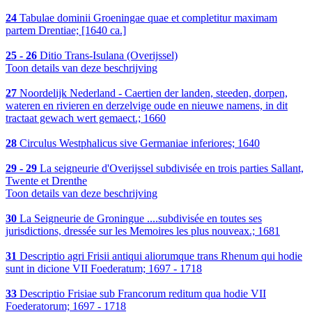
24
Tabulae dominii Groeningae quae et completitur maximam
partem Drentiae; [1640 ca.]
25 - 26
Ditio Trans-Isulana (Overijssel)
Toon details van deze beschrijving
27
Noordelijk Nederland - Caertien der landen, steeden, dorpen,
wateren en rivieren en derzelvige oude en nieuwe namens, in dit
tractaat gewach wert gemaect.; 1660
28
Circulus Westphalicus sive Germaniae inferiores; 1640
29 - 29
La seigneurie d'Overijssel subdivisée en trois parties Sallant,
Twente et Drenthe
Toon details van deze beschrijving
30
La Seigneurie de Groningue ....subdivisée en toutes ses
jurisdictions, dressée sur les Memoires les plus nouveax.; 1681
31
Descriptio agri Frisii antiqui aliorumque trans Rhenum qui hodie
sunt in dicione VII Foederatum; 1697 - 1718
33
Descriptio Frisiae sub Francorum reditum qua hodie VII
Foederatorum; 1697 - 1718