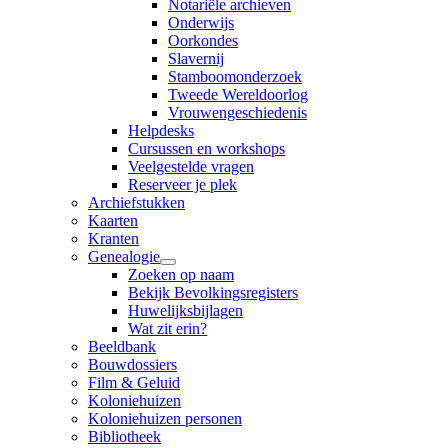
Notariële archieven
Onderwijs
Oorkondes
Slavernij
Stamboomonderzoek
Tweede Wereldoorlog
Vrouwengeschiedenis
Helpdesks
Cursussen en workshops
Veelgestelde vragen
Reserveer je plek
Archiefstukken
Kaarten
Kranten
Genealogie
Zoeken op naam
Bekijk Bevolkingsregisters
Huwelijksbijlagen
Wat zit erin?
Beeldbank
Bouwdossiers
Film & Geluid
Koloniehuizen
Koloniehuizen personen
Bibliotheek