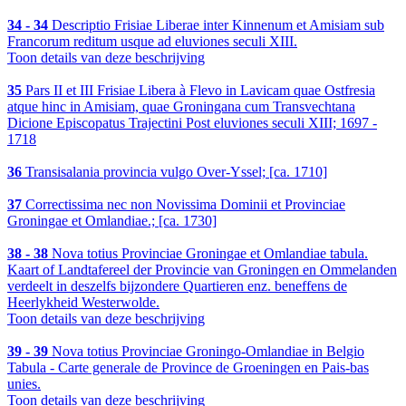
34 - 34
Descriptio Frisiae Liberae inter Kinnenum et Amisiam sub
Francorum reditum usque ad eluviones seculi XIII.
Toon details van deze beschrijving
35
Pars II et III Frisiae Libera à Flevo in Lavicam quae Ostfresia
atque hinc in Amisiam, quae Groningana cum Transvechtana
Dicione Episcopatus Trajectini Post eluviones seculi XIII; 1697 -
1718
36
Transisalania provincia vulgo Over-Yssel; [ca. 1710]
37
Correctissima nec non Novissima Dominii et Provinciae
Groningae et Omlandiae.; [ca. 1730]
38 - 38
Nova totius Provinciae Groningae et Omlandiae tabula.
Kaart of Landtafereel der Provincie van Groningen en Ommelanden
verdeelt in deszelfs bijzondere Quartieren enz. beneffens de
Heerlykheid Westerwolde.
Toon details van deze beschrijving
39 - 39
Nova totius Provinciae Groningo-Omlandiae in Belgio
Tabula - Carte generale de Province de Groeningen en Pais-bas
unies.
Toon details van deze beschrijving