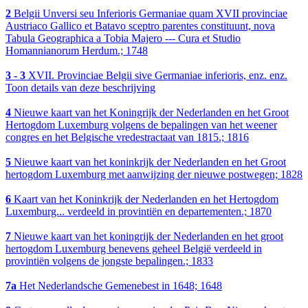
2
Belgii Unversi seu Inferioris Germaniae quam XVII provinciae
Austriaco Gallico et Batavo sceptro parentes constituunt, nova
Tabula Geographica a Tobia Majero --- Cura et Studio
Homannianorum Herdum.; 1748
3 - 3
XVII. Provinciae Belgii sive Germaniae inferioris, enz. enz.
Toon details van deze beschrijving
4
Nieuwe kaart van het Koningrijk der Nederlanden en het Groot
Hertogdom Luxemburg volgens de bepalingen van het weener
congres en het Belgische vredestractaat van 1815.; 1816
5
Nieuwe kaart van het koninkrijk der Nederlanden en het Groot
hertogdom Luxemburg met aanwijzing der nieuwe postwegen; 1828
6
Kaart van het Koninkrijk der Nederlanden en het Hertogdom
Luxemburg... verdeeld in provintiën en departementen.; 1870
7
Nieuwe kaart van het koningrijk der Nederlanden en het groot
hertogdom Luxemburg benevens geheel België verdeeld in
provintiën volgens de jongste bepalingen.; 1833
7a
Het Nederlandsche Gemenebest in 1648; 1648