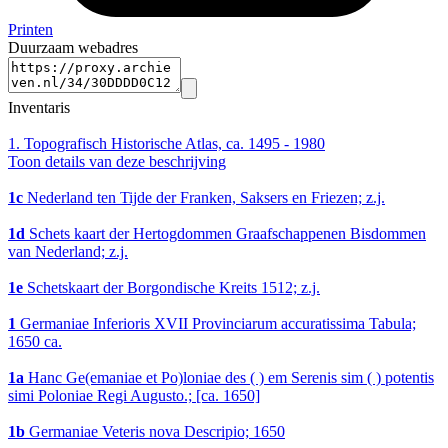
Printen
Duurzaam webadres
Inventaris
1.
Topografisch Historische Atlas, ca. 1495 - 1980
Toon details van deze beschrijving
1c
Nederland ten Tijde der Franken, Saksers en Friezen; z.j.
1d
Schets kaart der Hertogdommen Graafschappenen Bisdommen
van Nederland; z.j.
1e
Schetskaart der Borgondische Kreits 1512; z.j.
1
Germaniae Inferioris XVII Provinciarum accuratissima Tabula;
1650 ca.
1a
Hanc Ge(emaniae et Po)loniae des ( ) em Serenis sim ( ) potentis
simi Poloniae Regi Augusto.; [ca. 1650]
1b
Germaniae Veteris nova Descripio; 1650