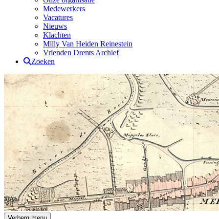
Medewerkers
Vacatures
Nieuws
Klachten
Milly Van Heiden Reinestein
Vrienden Drents Archief
Zoeken
Drents Archief
Verberg menu