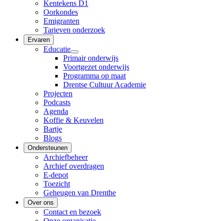
Kentekens D1
Oorkondes
Emigranten
Tarieven onderzoek
Ervaren
Educatie
Primair onderwijs
Voortgezet onderwijs
Programma op maat
Drentse Cultuur Academie
Projecten
Podcasts
Agenda
Koffie & Keuvelen
Bartje
Blogs
Ondersteunen
Archiefbeheer
Archief overdragen
E-depot
Toezicht
Geheugen van Drenthe
Over ons
Contact en bezoek
Onze organisatie