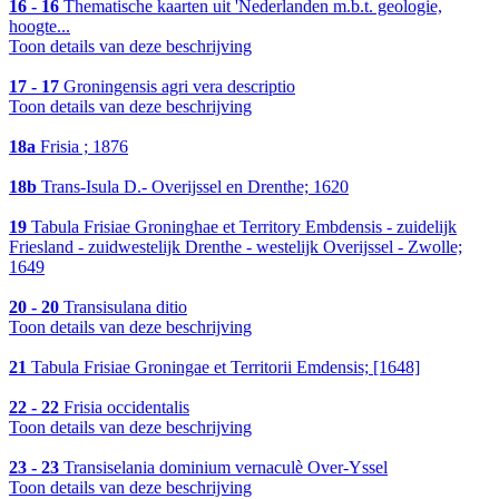
16 - 16
Thematische kaarten uit 'Nederlanden m.b.t. geologie,
hoogte...
Toon details van deze beschrijving
17 - 17
Groningensis agri vera descriptio
Toon details van deze beschrijving
18a
Frisia ; 1876
18b
Trans-Isula D.- Overijssel en Drenthe; 1620
19
Tabula Frisiae Groninghae et Territory Embdensis - zuidelijk
Friesland - zuidwestelijk Drenthe - westelijk Overijssel - Zwolle;
1649
20 - 20
Transisulana ditio
Toon details van deze beschrijving
21
Tabula Frisiae Groningae et Territorii Emdensis; [1648]
22 - 22
Frisia occidentalis
Toon details van deze beschrijving
23 - 23
Transiselania dominium vernaculè Over-Yssel
Toon details van deze beschrijving