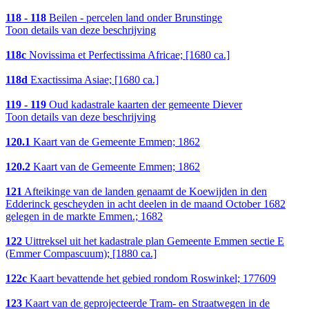
118 - 118
Beilen - percelen land onder Brunstinge
Toon details van deze beschrijving
118c
Novissima et Perfectissima Africae; [1680 ca.]
118d
Exactissima Asiae; [1680 ca.]
119 - 119
Oud kadastrale kaarten der gemeente Diever
Toon details van deze beschrijving
120.1
Kaart van de Gemeente Emmen; 1862
120.2
Kaart van de Gemeente Emmen; 1862
121
Afteikinge van de landen genaamt de Koewijden in den
Edderinck gescheyden in acht deelen in de maand October 1682
gelegen in de markte Emmen.; 1682
122
Uittreksel uit het kadastrale plan Gemeente Emmen sectie E
(Emmer Compascuum); [1880 ca.]
122c
Kaart bevattende het gebied rondom Roswinkel; 177609
123
Kaart van de geprojecteerde Tram- en Straatwegen in de