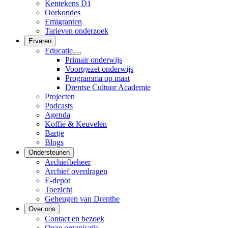
Kentekens D1
Oorkondes
Emigranten
Tarieven onderzoek
Ervaren
Educatie
Primair onderwijs
Voortgezet onderwijs
Programma op maat
Drentse Cultuur Academie
Projecten
Podcasts
Agenda
Koffie & Keuvelen
Bartje
Blogs
Ondersteunen
Archiefbeheer
Archief overdragen
E-depot
Toezicht
Geheugen van Drenthe
Over ons
Contact en bezoek
Onze organisatie