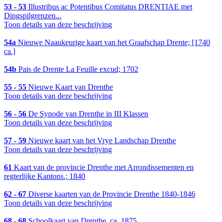
53 - 53
Illustribus ac Potentibus Comitatus DRENTIAE met
Dingspilgrenzen...
Toon details van deze beschrijving
54a
Nieuwe Naaukeurige kaart van het Graafschap Drente; [1740
ca.]
54b
Pais de Drente La Feuille excud; 1702
55 - 55
Nieuwe Kaart van Drenthe
Toon details van deze beschrijving
56 - 56
De Synode van Drenthe in III Klassen
Toon details van deze beschrijving
57 - 59
Nieuwe kaart van het Vrye Landschap Drenthe
Toon details van deze beschrijving
61
Kaart van de provincie Drenthe met Arrondissementen en
regterlijke Kantons.; 1840
62 - 67
Diverse kaarten van de Provincie Drenthe 1840-1846
Toon details van deze beschrijving
68 - 68
Schoolkaart van Drenthe, ca. 1875