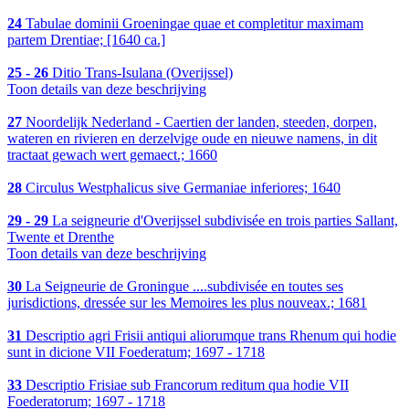
24
Tabulae dominii Groeningae quae et completitur maximam
partem Drentiae; [1640 ca.]
25 - 26
Ditio Trans-Isulana (Overijssel)
Toon details van deze beschrijving
27
Noordelijk Nederland - Caertien der landen, steeden, dorpen,
wateren en rivieren en derzelvige oude en nieuwe namens, in dit
tractaat gewach wert gemaect.; 1660
28
Circulus Westphalicus sive Germaniae inferiores; 1640
29 - 29
La seigneurie d'Overijssel subdivisée en trois parties Sallant,
Twente et Drenthe
Toon details van deze beschrijving
30
La Seigneurie de Groningue ....subdivisée en toutes ses
jurisdictions, dressée sur les Memoires les plus nouveax.; 1681
31
Descriptio agri Frisii antiqui aliorumque trans Rhenum qui hodie
sunt in dicione VII Foederatum; 1697 - 1718
33
Descriptio Frisiae sub Francorum reditum qua hodie VII
Foederatorum; 1697 - 1718