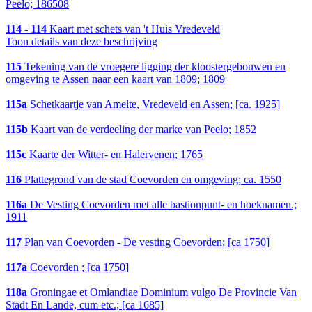
Peelo; 186508
114 - 114
Kaart met schets van 't Huis Vredeveld
Toon details van deze beschrijving
115
Tekening van de vroegere ligging der kloostergebouwen en
omgeving te Assen naar een kaart van 1809; 1809
115a
Schetkaartje van Amelte, Vredeveld en Assen; [ca. 1925]
115b
Kaart van de verdeeling der marke van Peelo; 1852
115c
Kaarte der Witter- en Halervenen; 1765
116
Plattegrond van de stad Coevorden en omgeving; ca. 1550
116a
De Vesting Coevorden met alle bastionpunt- en hoeknamen.;
1911
117
Plan van Coevorden - De vesting Coevorden; [ca 1750]
117a
Coevorden ; [ca 1750]
118a
Groningae et Omlandiae Dominium vulgo De Provincie Van
Stadt En Lande, cum etc.; [ca 1685]