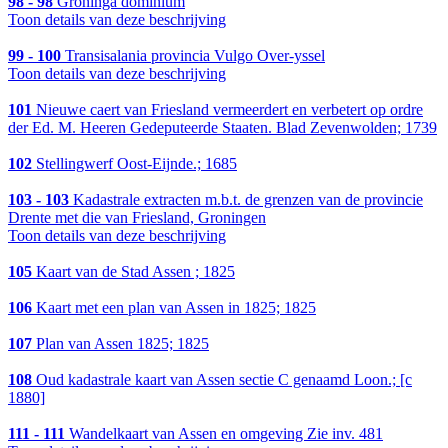
98 - 98
Groninga dominium
Toon details van deze beschrijving
99 - 100
Transisalania provincia Vulgo Over-yssel
Toon details van deze beschrijving
101
Nieuwe caert van Friesland vermeerdert en verbetert op ordre
der Ed. M. Heeren Gedeputeerde Staaten. Blad Zevenwolden; 1739
102
Stellingwerf Oost-Eijnde.; 1685
103 - 103
Kadastrale extracten m.b.t. de grenzen van de provincie
Drente met die van Friesland, Groningen
Toon details van deze beschrijving
105
Kaart van de Stad Assen ; 1825
106
Kaart met een plan van Assen in 1825; 1825
107
Plan van Assen 1825; 1825
108
Oud kadastrale kaart van Assen sectie C genaamd Loon.; [c
1880]
111 - 111
Wandelkaart van Assen en omgeving Zie inv. 481