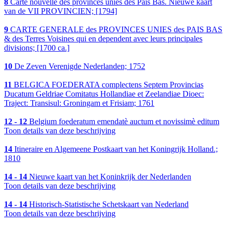
8
Carte nouvelle des provinces unies des Pais Bas. Nieuwe kaart
van de VII PROVINCIEN; [1794]
9
CARTE GENERALE des PROVINCES UNIES des PAIS BAS
& des Terres Voisines qui en dependent avec leurs principales
divisions; [1700 ca.]
10
De Zeven Verenigde Nederlanden; 1752
11
BELGICA FOEDERATA complectens Septem Provincias
Ducatum Geldriae Comitatus Hollandiae et Zeelandiae Dioec:
Traject: Transisul: Groningam et Frisiam; 1761
12 - 12
Belgium foederatum emendatè auctum et novissimè editum
Toon details van deze beschrijving
14
Itineraire en Algemeene Postkaart van het Koningrijk Holland.;
1810
14 - 14
Nieuwe kaart van het Koninkrijk der Nederlanden
Toon details van deze beschrijving
14 - 14
Historisch-Statistische Schetskaart van Nederland
Toon details van deze beschrijving