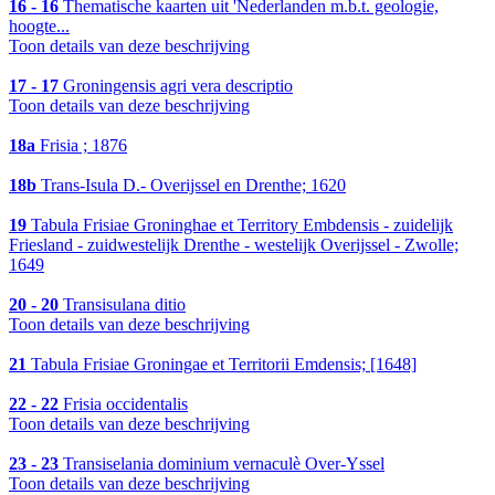
16 - 16
Thematische kaarten uit 'Nederlanden m.b.t. geologie,
hoogte...
Toon details van deze beschrijving
17 - 17
Groningensis agri vera descriptio
Toon details van deze beschrijving
18a
Frisia ; 1876
18b
Trans-Isula D.- Overijssel en Drenthe; 1620
19
Tabula Frisiae Groninghae et Territory Embdensis - zuidelijk
Friesland - zuidwestelijk Drenthe - westelijk Overijssel - Zwolle;
1649
20 - 20
Transisulana ditio
Toon details van deze beschrijving
21
Tabula Frisiae Groningae et Territorii Emdensis; [1648]
22 - 22
Frisia occidentalis
Toon details van deze beschrijving
23 - 23
Transiselania dominium vernaculè Over-Yssel
Toon details van deze beschrijving