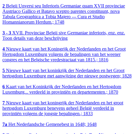
2
Belgii Unversi seu Inferioris Germaniae quam XVII provinciae
Austriaco Gallico et Batavo sceptro parentes constituunt, nova
Tabula Geographica a Tobia Majero --- Cura et Studio
Homannianorum Herdum.; 1748
3 - 3
XVII. Provinciae Belgii sive Germaniae inferioris, enz. enz.
Toon details van deze beschrijving
4
Nieuwe kaart van het Koningrijk der Nederlanden en het Groot
Hertogdom Luxemburg volgens de bepalingen van het weener
congres en het Belgische vredestractaat van 1815.; 1816
5
Nieuwe kaart van het koninkrijk der Nederlanden en het Groot
hertogdom Luxemburg met aanwijzing der nieuwe postwegen; 1828
6
Kaart van het Koninkrijk der Nederlanden en het Hertogdom
Luxemburg... verdeeld in provintiën en departementen.; 1870
7
Nieuwe kaart van het koningrijk der Nederlanden en het groot
hertogdom Luxemburg benevens geheel België verdeeld in
provintiën volgens de jongste bepalingen.; 1833
7a
Het Nederlandsche Gemenebest in 1648; 1648