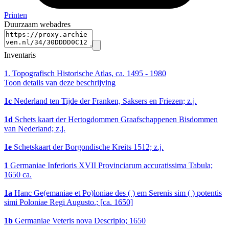
Printen
Duurzaam webadres
Inventaris
1.
Topografisch Historische Atlas, ca. 1495 - 1980
Toon details van deze beschrijving
1c
Nederland ten Tijde der Franken, Saksers en Friezen; z.j.
1d
Schets kaart der Hertogdommen Graafschappenen Bisdommen
van Nederland; z.j.
1e
Schetskaart der Borgondische Kreits 1512; z.j.
1
Germaniae Inferioris XVII Provinciarum accuratissima Tabula;
1650 ca.
1a
Hanc Ge(emaniae et Po)loniae des ( ) em Serenis sim ( ) potentis
simi Poloniae Regi Augusto.; [ca. 1650]
1b
Germaniae Veteris nova Descripio; 1650