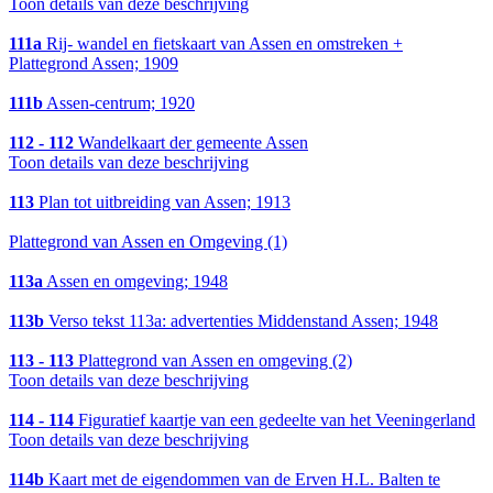
Toon details van deze beschrijving
111a
Rij- wandel en fietskaart van Assen en omstreken +
Plattegrond Assen; 1909
111b
Assen-centrum; 1920
112 - 112
Wandelkaart der gemeente Assen
Toon details van deze beschrijving
113
Plan tot uitbreiding van Assen; 1913
Plattegrond van Assen en Omgeving (1)
113a
Assen en omgeving; 1948
113b
Verso tekst 113a: advertenties Middenstand Assen; 1948
113 - 113
Plattegrond van Assen en omgeving (2)
Toon details van deze beschrijving
114 - 114
Figuratief kaartje van een gedeelte van het Veeningerland
Toon details van deze beschrijving
114b
Kaart met de eigendommen van de Erven H.L. Balten te