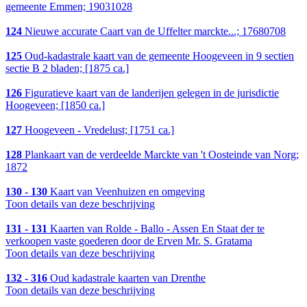
gemeente Emmen; 19031028
124
Nieuwe accurate Caart van de Uffelter marckte...; 17680708
125
Oud-kadastrale kaart van de gemeente Hoogeveen in 9 sectien
sectie B 2 bladen; [1875 ca.]
126
Figuratieve kaart van de landerijen gelegen in de jurisdictie
Hoogeveen; [1850 ca.]
127
Hoogeveen - Vredelust; [1751 ca.]
128
Plankaart van de verdeelde Marckte van 't Oosteinde van Norg;
1872
130 - 130
Kaart van Veenhuizen en omgeving
Toon details van deze beschrijving
131 - 131
Kaarten van Rolde - Ballo - Assen En Staat der te
verkoopen vaste goederen door de Erven Mr. S. Gratama
Toon details van deze beschrijving
132 - 316
Oud kadastrale kaarten van Drenthe
Toon details van deze beschrijving