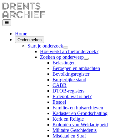
Home
Onderzoeken
Start je onderzoek
Hoe werkt archiefonderzoek?
Zoeken op onderwerp
Belastingen
Beroepen en ambachten
Bevolkingsregister
Burgerlijke stand
CABR
DTOB-registers
E-depot: wat is het?
Etstoel
Familie- en huisarchieven
Kadaster en Grondschatting
Kerk en Religie
Koloniën van Weldadigheid
Militaire Geschiedenis
Misdaad en Straf