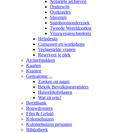
Notariële archieven
Onderwijs
Oorkondes
Slavernij
Stamboomonderzoek
Tweede Wereldoorlog
Vrouwengeschiedenis
Helpdesks
Cursussen en workshops
Veelgestelde vragen
Reserveer je plek
Archiefstukken
Kaarten
Kranten
Genealogie
Zoeken op naam
Bekijk Bevolkingsregisters
Huwelijksbijlagen
Wat zit erin?
Beeldbank
Bouwdossiers
Film & Geluid
Koloniehuizen
Koloniehuizen personen
Bibliotheek