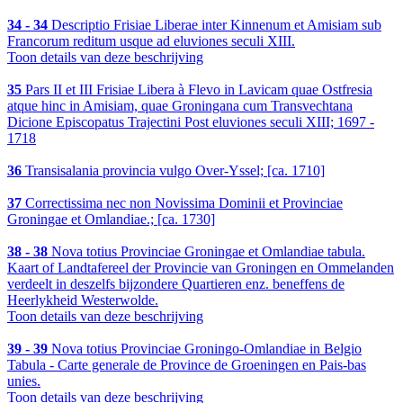
34 - 34
Descriptio Frisiae Liberae inter Kinnenum et Amisiam sub
Francorum reditum usque ad eluviones seculi XIII.
Toon details van deze beschrijving
35
Pars II et III Frisiae Libera à Flevo in Lavicam quae Ostfresia
atque hinc in Amisiam, quae Groningana cum Transvechtana
Dicione Episcopatus Trajectini Post eluviones seculi XIII; 1697 -
1718
36
Transisalania provincia vulgo Over-Yssel; [ca. 1710]
37
Correctissima nec non Novissima Dominii et Provinciae
Groningae et Omlandiae.; [ca. 1730]
38 - 38
Nova totius Provinciae Groningae et Omlandiae tabula.
Kaart of Landtafereel der Provincie van Groningen en Ommelanden
verdeelt in deszelfs bijzondere Quartieren enz. beneffens de
Heerlykheid Westerwolde.
Toon details van deze beschrijving
39 - 39
Nova totius Provinciae Groningo-Omlandiae in Belgio
Tabula - Carte generale de Province de Groeningen en Pais-bas
unies.
Toon details van deze beschrijving