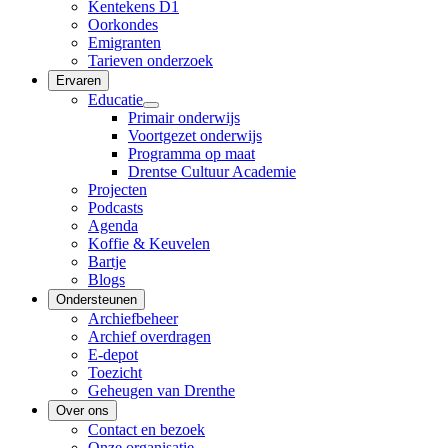
Kentekens D1
Oorkondes
Emigranten
Tarieven onderzoek
Ervaren
Educatie
Primair onderwijs
Voortgezet onderwijs
Programma op maat
Drentse Cultuur Academie
Projecten
Podcasts
Agenda
Koffie & Keuvelen
Bartje
Blogs
Ondersteunen
Archiefbeheer
Archief overdragen
E-depot
Toezicht
Geheugen van Drenthe
Over ons
Contact en bezoek
Onze organisatie