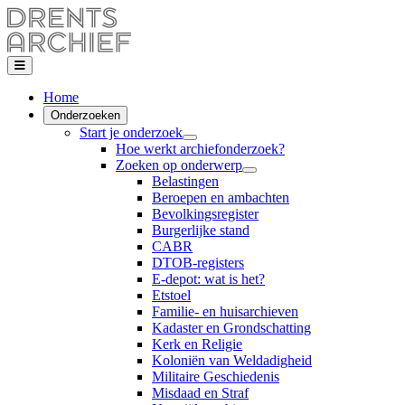
Home
Onderzoeken
Start je onderzoek
Hoe werkt archiefonderzoek?
Zoeken op onderwerp
Belastingen
Beroepen en ambachten
Bevolkingsregister
Burgerlijke stand
CABR
DTOB-registers
E-depot: wat is het?
Etstoel
Familie- en huisarchieven
Kadaster en Grondschatting
Kerk en Religie
Koloniën van Weldadigheid
Militaire Geschiedenis
Misdaad en Straf