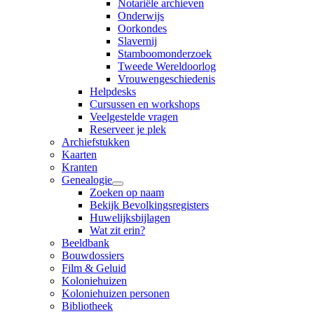
Notariële archieven
Onderwijs
Oorkondes
Slavernij
Stamboomonderzoek
Tweede Wereldoorlog
Vrouwengeschiedenis
Helpdesks
Cursussen en workshops
Veelgestelde vragen
Reserveer je plek
Archiefstukken
Kaarten
Kranten
Genealogie
Zoeken op naam
Bekijk Bevolkingsregisters
Huwelijksbijlagen
Wat zit erin?
Beeldbank
Bouwdossiers
Film & Geluid
Koloniehuizen
Koloniehuizen personen
Bibliotheek