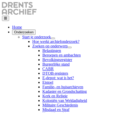
Home
Onderzoeken
Start je onderzoek
Hoe werkt archiefonderzoek?
Zoeken op onderwerp
Belastingen
Beroepen en ambachten
Bevolkingsregister
Burgerlijke stand
CABR
DTOB-registers
E-depot: wat is het?
Etstoel
Familie- en huisarchieven
Kadaster en Grondschatting
Kerk en Religie
Koloniën van Weldadigheid
Militaire Geschiedenis
Misdaad en Straf