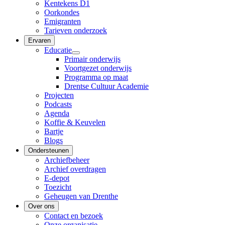
Kentekens D1
Oorkondes
Emigranten
Tarieven onderzoek
Ervaren
Educatie
Primair onderwijs
Voortgezet onderwijs
Programma op maat
Drentse Cultuur Academie
Projecten
Podcasts
Agenda
Koffie & Keuvelen
Bartje
Blogs
Ondersteunen
Archiefbeheer
Archief overdragen
E-depot
Toezicht
Geheugen van Drenthe
Over ons
Contact en bezoek
Onze organisatie