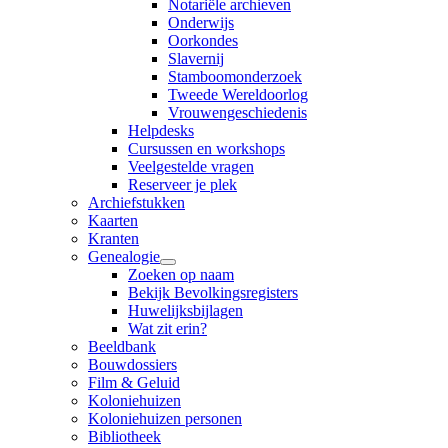
Notariële archieven
Onderwijs
Oorkondes
Slavernij
Stamboomonderzoek
Tweede Wereldoorlog
Vrouwengeschiedenis
Helpdesks
Cursussen en workshops
Veelgestelde vragen
Reserveer je plek
Archiefstukken
Kaarten
Kranten
Genealogie
Zoeken op naam
Bekijk Bevolkingsregisters
Huwelijksbijlagen
Wat zit erin?
Beeldbank
Bouwdossiers
Film & Geluid
Koloniehuizen
Koloniehuizen personen
Bibliotheek