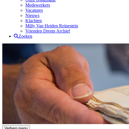
Medewerkers
Vacatures
Nieuws
Klachten
Milly Van Heiden Reinestein
Vrienden Drents Archief
Zoeken
Drents Archief
Verberg menu