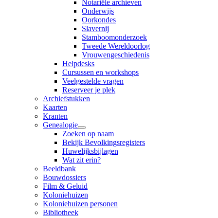
Notariële archieven
Onderwijs
Oorkondes
Slavernij
Stamboomonderzoek
Tweede Wereldoorlog
Vrouwengeschiedenis
Helpdesks
Cursussen en workshops
Veelgestelde vragen
Reserveer je plek
Archiefstukken
Kaarten
Kranten
Genealogie
Zoeken op naam
Bekijk Bevolkingsregisters
Huwelijksbijlagen
Wat zit erin?
Beeldbank
Bouwdossiers
Film & Geluid
Koloniehuizen
Koloniehuizen personen
Bibliotheek