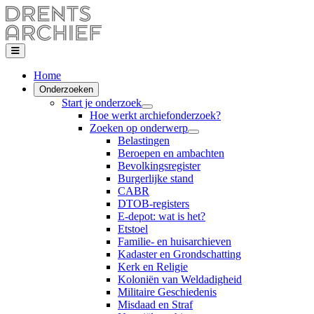
Home
Onderzoeken
Start je onderzoek
Hoe werkt archiefonderzoek?
Zoeken op onderwerp
Belastingen
Beroepen en ambachten
Bevolkingsregister
Burgerlijke stand
CABR
DTOB-registers
E-depot: wat is het?
Etstoel
Familie- en huisarchieven
Kadaster en Grondschatting
Kerk en Religie
Koloniën van Weldadigheid
Militaire Geschiedenis
Misdaad en Straf