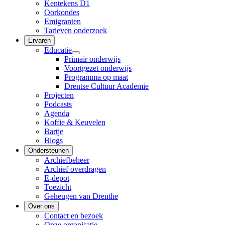
Kentekens D1
Oorkondes
Emigranten
Tarieven onderzoek
Ervaren
Educatie
Primair onderwijs
Voortgezet onderwijs
Programma op maat
Drentse Cultuur Academie
Projecten
Podcasts
Agenda
Koffie & Keuvelen
Bartje
Blogs
Ondersteunen
Archiefbeheer
Archief overdragen
E-depot
Toezicht
Geheugen van Drenthe
Over ons
Contact en bezoek
Onze organisatie