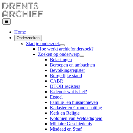
Home
Onderzoeken
Start je onderzoek
Hoe werkt archiefonderzoek?
Zoeken op onderwerp
Belastingen
Beroepen en ambachten
Bevolkingsregister
Burgerlijke stand
CABR
DTOB-registers
E-depot: wat is het?
Etstoel
Familie- en huisarchieven
Kadaster en Grondschatting
Kerk en Religie
Koloniën van Weldadigheid
Militaire Geschiedenis
Misdaad en Straf