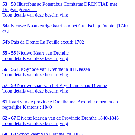
53 - 53
Illustribus ac Potentibus Comitatus DRENTIAE met
Dingspilgrenzen...
Toon details van deze beschrijving
54a
Nieuwe Naaukeurige kaart van het Graafschap Drente; [1740
ca.]
54b
Pais de Drente La Feuille excud; 1702
55 - 55
Nieuwe Kaart van Drenthe
Toon details van deze beschrijving
56 - 56
De Synode van Drenthe in III Klassen
Toon details van deze beschrijving
57 - 59
Nieuwe kaart van het Vrye Landschap Drenthe
Toon details van deze beschrijving
61
Kaart van de provincie Drenthe met Arrondissementen en
regterlijke Kantons.; 1840
62 - 67
Diverse kaarten van de Provincie Drenthe 1840-1846
Toon details van deze beschrijving
68 - 68
Schoolkaart van Drenthe, ca. 1875