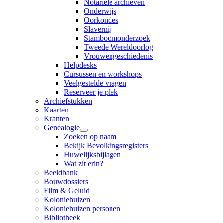
Notariële archieven
Onderwijs
Oorkondes
Slavernij
Stamboomonderzoek
Tweede Wereldoorlog
Vrouwengeschiedenis
Helpdesks
Cursussen en workshops
Veelgestelde vragen
Reserveer je plek
Archiefstukken
Kaarten
Kranten
Genealogie
Zoeken op naam
Bekijk Bevolkingsregisters
Huwelijksbijlagen
Wat zit erin?
Beeldbank
Bouwdossiers
Film & Geluid
Koloniehuizen
Koloniehuizen personen
Bibliotheek