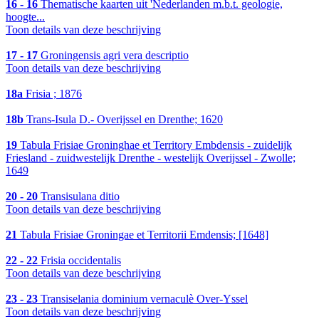
16 - 16
Thematische kaarten uit 'Nederlanden m.b.t. geologie,
hoogte...
Toon details van deze beschrijving
17 - 17
Groningensis agri vera descriptio
Toon details van deze beschrijving
18a
Frisia ; 1876
18b
Trans-Isula D.- Overijssel en Drenthe; 1620
19
Tabula Frisiae Groninghae et Territory Embdensis - zuidelijk
Friesland - zuidwestelijk Drenthe - westelijk Overijssel - Zwolle;
1649
20 - 20
Transisulana ditio
Toon details van deze beschrijving
21
Tabula Frisiae Groningae et Territorii Emdensis; [1648]
22 - 22
Frisia occidentalis
Toon details van deze beschrijving
23 - 23
Transiselania dominium vernaculè Over-Yssel
Toon details van deze beschrijving