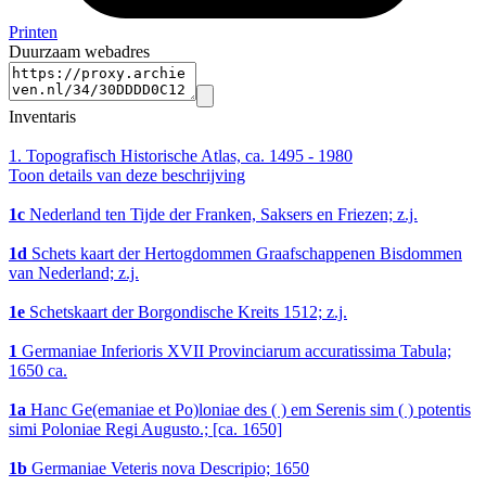
Printen
Duurzaam webadres
Inventaris
1.
Topografisch Historische Atlas, ca. 1495 - 1980
Toon details van deze beschrijving
1c
Nederland ten Tijde der Franken, Saksers en Friezen; z.j.
1d
Schets kaart der Hertogdommen Graafschappenen Bisdommen
van Nederland; z.j.
1e
Schetskaart der Borgondische Kreits 1512; z.j.
1
Germaniae Inferioris XVII Provinciarum accuratissima Tabula;
1650 ca.
1a
Hanc Ge(emaniae et Po)loniae des ( ) em Serenis sim ( ) potentis
simi Poloniae Regi Augusto.; [ca. 1650]
1b
Germaniae Veteris nova Descripio; 1650