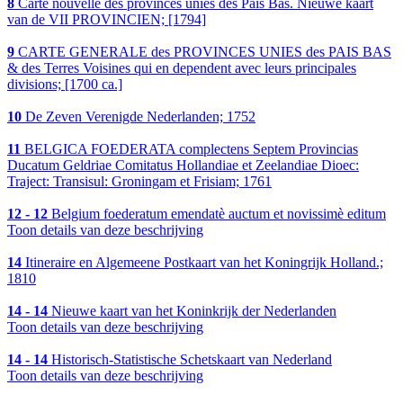
8
Carte nouvelle des provinces unies des Pais Bas. Nieuwe kaart
van de VII PROVINCIEN; [1794]
9
CARTE GENERALE des PROVINCES UNIES des PAIS BAS
& des Terres Voisines qui en dependent avec leurs principales
divisions; [1700 ca.]
10
De Zeven Verenigde Nederlanden; 1752
11
BELGICA FOEDERATA complectens Septem Provincias
Ducatum Geldriae Comitatus Hollandiae et Zeelandiae Dioec:
Traject: Transisul: Groningam et Frisiam; 1761
12 - 12
Belgium foederatum emendatè auctum et novissimè editum
Toon details van deze beschrijving
14
Itineraire en Algemeene Postkaart van het Koningrijk Holland.;
1810
14 - 14
Nieuwe kaart van het Koninkrijk der Nederlanden
Toon details van deze beschrijving
14 - 14
Historisch-Statistische Schetskaart van Nederland
Toon details van deze beschrijving