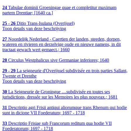
24
Tabulae dominii Groeningae quae et completitur maximam
partem Drentiae; [1640 ca.]
25 - 26
Ditio Trans-Isulana (Overijssel)
Toon details van deze beschrijving
27
Noordelijk Nederland - Caertien der landen, steeden, dorpen,
wateren en rivieren en derzelvige oude en nieuwe namens, in dit
tractaat gewach wert gemaect.; 1660
28
Circulus Westphalicus sive Germaniae inferiores; 1640
29 - 29
La seigneurie d'Overijssel subdivisée en trois parties Sallant,
Twente et Drenthe
Toon details van deze beschrijving
30
La Seigneurie de Groningue ....subdivisée en toutes ses
jurisdictions, dressée sur les Memoires les plus nouveax.; 1681
31
Descriptio agri Frisii antiqui aliorumque trans Rhenum qui hodie
sunt in dicione VII Foederatum; 1697 - 1718
33
Descriptio Frisiae sub Francorum reditum qua hodie VII
Foederatorum; 1697 - 1718