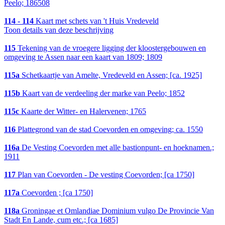
Peelo; 186508
114 - 114
Kaart met schets van 't Huis Vredeveld
Toon details van deze beschrijving
115
Tekening van de vroegere ligging der kloostergebouwen en
omgeving te Assen naar een kaart van 1809; 1809
115a
Schetkaartje van Amelte, Vredeveld en Assen; [ca. 1925]
115b
Kaart van de verdeeling der marke van Peelo; 1852
115c
Kaarte der Witter- en Halervenen; 1765
116
Plattegrond van de stad Coevorden en omgeving; ca. 1550
116a
De Vesting Coevorden met alle bastionpunt- en hoeknamen.;
1911
117
Plan van Coevorden - De vesting Coevorden; [ca 1750]
117a
Coevorden ; [ca 1750]
118a
Groningae et Omlandiae Dominium vulgo De Provincie Van
Stadt En Lande, cum etc.; [ca 1685]