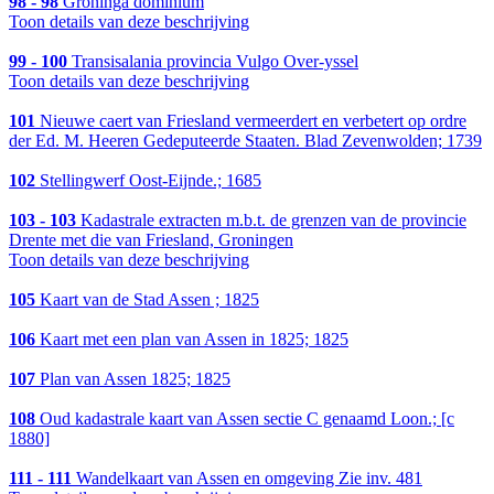
98 - 98
Groninga dominium
Toon details van deze beschrijving
99 - 100
Transisalania provincia Vulgo Over-yssel
Toon details van deze beschrijving
101
Nieuwe caert van Friesland vermeerdert en verbetert op ordre
der Ed. M. Heeren Gedeputeerde Staaten. Blad Zevenwolden; 1739
102
Stellingwerf Oost-Eijnde.; 1685
103 - 103
Kadastrale extracten m.b.t. de grenzen van de provincie
Drente met die van Friesland, Groningen
Toon details van deze beschrijving
105
Kaart van de Stad Assen ; 1825
106
Kaart met een plan van Assen in 1825; 1825
107
Plan van Assen 1825; 1825
108
Oud kadastrale kaart van Assen sectie C genaamd Loon.; [c
1880]
111 - 111
Wandelkaart van Assen en omgeving Zie inv. 481