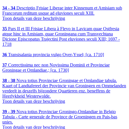
34 - 34
Descriptio Frisiae Liberae inter Kinnenum et Amisiam sub
Francorum reditum usque ad eluviones seculi XIII.
Toon details van deze beschrijving
35
Pars II et III Frisiae Libera à Flevo in Lavicam quae Ostfresia
atque hinc in Amisiam, quae Groningana cum Transvechtana
Dicione Episcopatus Trajectini Post eluviones seculi XIII; 1697 -
1718
36
Transisalania provincia vulgo Over-Yssel; [ca. 1710]
37
Correctissima nec non Novissima Dominii et Provinciae
Groningae et Omlandiae.; [ca. 1730]
38 - 38
Nova totius Provinciae Groningae et Omlandiae tabula.
Kaart of Landtafereel der Provincie van Groningen en Ommelanden
verdeelt in deszelfs bijzondere Quartieren enz. beneffens de
Heerlykheid Westerwolde.
Toon details van deze beschrijving
39 - 39
Nova totius Provinciae Groningo-Omlandiae in Belgio
Tabula - Carte generale de Province de Groeningen en Pais-bas
unies.
Toon details van deze beschrijving