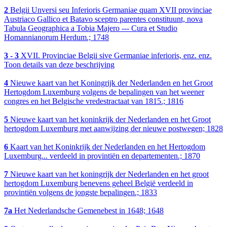
2
Belgii Unversi seu Inferioris Germaniae quam XVII provinciae
Austriaco Gallico et Batavo sceptro parentes constituunt, nova
Tabula Geographica a Tobia Majero --- Cura et Studio
Homannianorum Herdum.; 1748
3 - 3
XVII. Provinciae Belgii sive Germaniae inferioris, enz. enz.
Toon details van deze beschrijving
4
Nieuwe kaart van het Koningrijk der Nederlanden en het Groot
Hertogdom Luxemburg volgens de bepalingen van het weener
congres en het Belgische vredestractaat van 1815.; 1816
5
Nieuwe kaart van het koninkrijk der Nederlanden en het Groot
hertogdom Luxemburg met aanwijzing der nieuwe postwegen; 1828
6
Kaart van het Koninkrijk der Nederlanden en het Hertogdom
Luxemburg... verdeeld in provintiën en departementen.; 1870
7
Nieuwe kaart van het koningrijk der Nederlanden en het groot
hertogdom Luxemburg benevens geheel België verdeeld in
provintiën volgens de jongste bepalingen.; 1833
7a
Het Nederlandsche Gemenebest in 1648; 1648