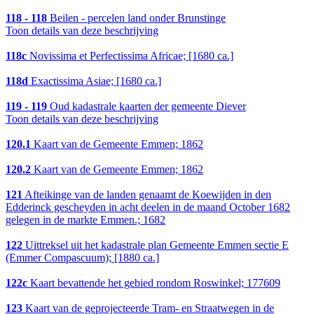
118 - 118
Beilen - percelen land onder Brunstinge
Toon details van deze beschrijving
118c
Novissima et Perfectissima Africae; [1680 ca.]
118d
Exactissima Asiae; [1680 ca.]
119 - 119
Oud kadastrale kaarten der gemeente Diever
Toon details van deze beschrijving
120.1
Kaart van de Gemeente Emmen; 1862
120.2
Kaart van de Gemeente Emmen; 1862
121
Afteikinge van de landen genaamt de Koewijden in den
Edderinck gescheyden in acht deelen in de maand October 1682
gelegen in de markte Emmen.; 1682
122
Uittreksel uit het kadastrale plan Gemeente Emmen sectie E
(Emmer Compascuum); [1880 ca.]
122c
Kaart bevattende het gebied rondom Roswinkel; 177609
123
Kaart van de geprojecteerde Tram- en Straatwegen in de