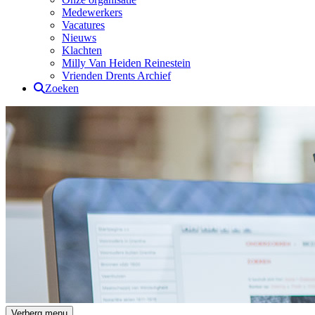
Medewerkers
Vacatures
Nieuws
Klachten
Milly Van Heiden Reinestein
Vrienden Drents Archief
Zoeken
Drents Archief
Verberg menu