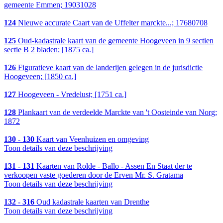
gemeente Emmen; 19031028
124
Nieuwe accurate Caart van de Uffelter marckte...; 17680708
125
Oud-kadastrale kaart van de gemeente Hoogeveen in 9 sectien
sectie B 2 bladen; [1875 ca.]
126
Figuratieve kaart van de landerijen gelegen in de jurisdictie
Hoogeveen; [1850 ca.]
127
Hoogeveen - Vredelust; [1751 ca.]
128
Plankaart van de verdeelde Marckte van 't Oosteinde van Norg;
1872
130 - 130
Kaart van Veenhuizen en omgeving
Toon details van deze beschrijving
131 - 131
Kaarten van Rolde - Ballo - Assen En Staat der te
verkoopen vaste goederen door de Erven Mr. S. Gratama
Toon details van deze beschrijving
132 - 316
Oud kadastrale kaarten van Drenthe
Toon details van deze beschrijving