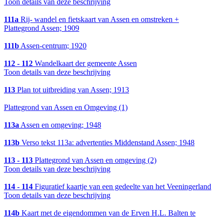
Toon details van deze beschrijving
111a
Rij- wandel en fietskaart van Assen en omstreken +
Plattegrond Assen; 1909
111b
Assen-centrum; 1920
112 - 112
Wandelkaart der gemeente Assen
Toon details van deze beschrijving
113
Plan tot uitbreiding van Assen; 1913
Plattegrond van Assen en Omgeving (1)
113a
Assen en omgeving; 1948
113b
Verso tekst 113a: advertenties Middenstand Assen; 1948
113 - 113
Plattegrond van Assen en omgeving (2)
Toon details van deze beschrijving
114 - 114
Figuratief kaartje van een gedeelte van het Veeningerland
Toon details van deze beschrijving
114b
Kaart met de eigendommen van de Erven H.L. Balten te