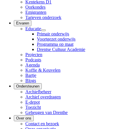
Kentekens D1
Oorkondes
Emigranten
Tarieven onderzoek
Ervaren
Educatie
Primair onderwijs
Voortgezet onderwijs
Programma op maat
Drentse Cultuur Academie
Projecten
Podcasts
Agenda
Koffie & Keuvelen
Bartje
Blogs
Ondersteunen
Archiefbeheer
Archief overdragen
E-depot
Toezicht
Geheugen van Drenthe
Over ons
Contact en bezoek
Onze organisatie