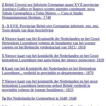
2
Belgii Unversi seu Inferioris Germaniae quam XVII provinciae
Austriaco Gallico et Batavo sceptro parentes constituunt, nova
Tabula Geographica a Tobia Majero --- Cura et Studio
Homannianorum Herdum.; 1748
3 - 3
XVII. Provinciae Belgii sive Germaniae inferioris, enz. enz.
Toon details van deze beschrijving
4
Nieuwe kaart van het Koningrijk der Nederlanden en het Groot
Hertogdom Luxemburg volgens de bepalingen van het weener
congres en het Belgische vredestractaat van 1815.; 1816
5
Nieuwe kaart van het koninkrijk der Nederlanden en het Groot
hertogdom Luxemburg met aanwijzing der nieuwe postwegen; 1828
6
Kaart van het Koninkrijk der Nederlanden en het Hertogdom
Luxemburg... verdeeld in provintiën en departementen.; 1870
7
Nieuwe kaart van het koningrijk der Nederlanden en het groot
hertogdom Luxemburg benevens geheel België verdeeld in
provintiën volgens de jongste bepalingen.; 1833
7a
Het Nederlandsche Gemenebest in 1648; 1648