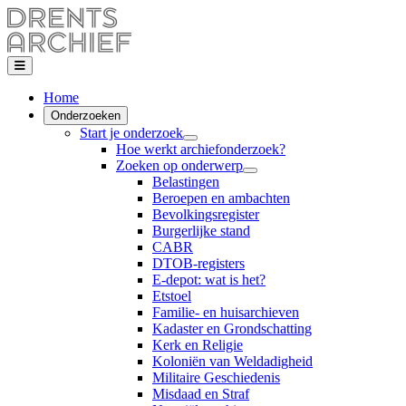
Home
Onderzoeken
Start je onderzoek
Hoe werkt archiefonderzoek?
Zoeken op onderwerp
Belastingen
Beroepen en ambachten
Bevolkingsregister
Burgerlijke stand
CABR
DTOB-registers
E-depot: wat is het?
Etstoel
Familie- en huisarchieven
Kadaster en Grondschatting
Kerk en Religie
Koloniën van Weldadigheid
Militaire Geschiedenis
Misdaad en Straf