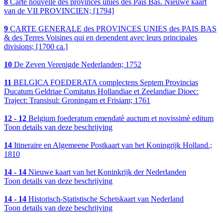
8
Carte nouvelle des provinces unies des Pais Bas. Nieuwe kaart
van de VII PROVINCIEN; [1794]
9
CARTE GENERALE des PROVINCES UNIES des PAIS BAS
& des Terres Voisines qui en dependent avec leurs principales
divisions; [1700 ca.]
10
De Zeven Verenigde Nederlanden; 1752
11
BELGICA FOEDERATA complectens Septem Provincias
Ducatum Geldriae Comitatus Hollandiae et Zeelandiae Dioec:
Traject: Transisul: Groningam et Frisiam; 1761
12 - 12
Belgium foederatum emendatè auctum et novissimè editum
Toon details van deze beschrijving
14
Itineraire en Algemeene Postkaart van het Koningrijk Holland.;
1810
14 - 14
Nieuwe kaart van het Koninkrijk der Nederlanden
Toon details van deze beschrijving
14 - 14
Historisch-Statistische Schetskaart van Nederland
Toon details van deze beschrijving