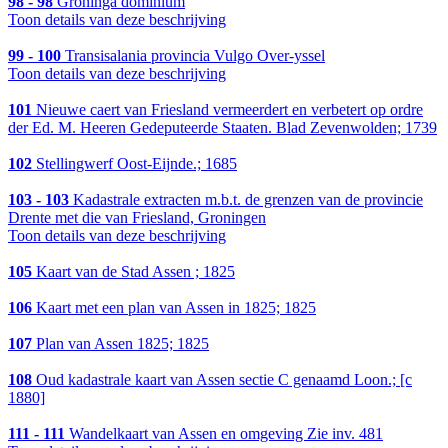
98 - 98
Groninga dominium
Toon details van deze beschrijving
99 - 100
Transisalania provincia Vulgo Over-yssel
Toon details van deze beschrijving
101
Nieuwe caert van Friesland vermeerdert en verbetert op ordre
der Ed. M. Heeren Gedeputeerde Staaten. Blad Zevenwolden; 1739
102
Stellingwerf Oost-Eijnde.; 1685
103 - 103
Kadastrale extracten m.b.t. de grenzen van de provincie
Drente met die van Friesland, Groningen
Toon details van deze beschrijving
105
Kaart van de Stad Assen ; 1825
106
Kaart met een plan van Assen in 1825; 1825
107
Plan van Assen 1825; 1825
108
Oud kadastrale kaart van Assen sectie C genaamd Loon.; [c
1880]
111 - 111
Wandelkaart van Assen en omgeving Zie inv. 481