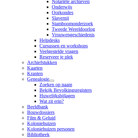
Notariële archieven
Onderwijs
Oorkondes
Slavernij
Stamboomonderzoek
Tweede Wereldoorlog
Vrouwengeschiedenis
Helpdesks
Cursussen en workshops
Veelgestelde vragen
Reserveer je plek
Archiefstukken
Kaarten
Kranten
Genealogie
Zoeken op naam
Bekijk Bevolkingsregisters
Huwelijksbijlagen
Wat zit erin?
Beeldbank
Bouwdossiers
Film & Geluid
Koloniehuizen
Koloniehuizen personen
Bibliotheek