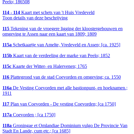
Peelo; 186508
114 - 114
Kaart met schets van 't Huis Vredeveld
Toon details van deze beschrijving
115
Tekening van de vroegere ligging der kloostergebouwen en
omgeving te Assen naar een kaart van 1809; 1809
115a
Schetkaartje van Amelte, Vredeveld en Assen; [ca. 1925]
115b
Kaart van de verdeeling der marke van Peelo; 1852
115c
Kaarte der Witter- en Halervenen; 1765
116
Plattegrond van de stad Coevorden en omgeving; ca. 1550
116a
De Vesting Coevorden met alle bastionpunt- en hoeknamen.;
1911
117
Plan van Coevorden - De vesting Coevorden; [ca 1750]
117a
Coevorden ; [ca 1750]
118a
Groningae et Omlandiae Dominium vulgo De Provincie Van
Stadt En Lande, cum etc.; [ca 1685]