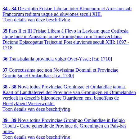
34 - 34
Descriptio Frisiae Liberae inter Kinnenum et Amisiam sub
Francorum reditum usque ad eluviones seculi XIII.
Toon details van deze beschrijving
35
Pars II et III Frisiae Libera à Flevo in Lavicam quae Ostfresia
atque hinc in Amisiam, quae Groningana cum Transvechtana
Dicione Episcopatus Trajectini Post eluviones seculi XIII; 1697 -
1718
36
Transisalania provincia vulgo Over-Yssel; [ca. 1710]
37
Correctissima nec non Novissima Dominii et Provinciae
Groningae et Omlandiae.; [ca. 1730]
38 - 38
Nova totius Provinciae Groningae et Omlandiae tabula.
Kaart of Landtafereel der Provincie van Groningen en Ommelanden
verdeelt in deszelfs bijzondere Quartieren enz. beneffens de
Heerlykheid Westerwolde.
Toon details van deze beschrijving
39 - 39
Nova totius Provinciae Groningo-Omlandiae in Belgio
Tabula - Carte generale de Province de Groeningen en Pais-bas
unies.
Toon details van deze beschrijving