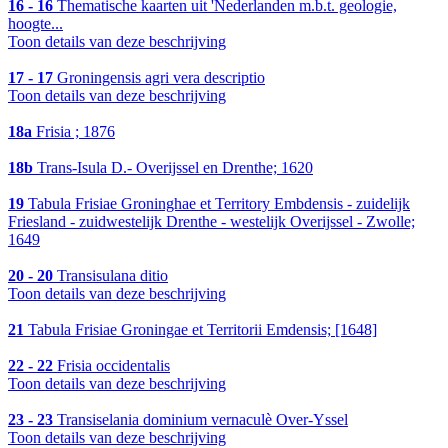
16 - 16
Thematische kaarten uit 'Nederlanden m.b.t. geologie,
hoogte...
Toon details van deze beschrijving
17 - 17
Groningensis agri vera descriptio
Toon details van deze beschrijving
18a
Frisia ; 1876
18b
Trans-Isula D.- Overijssel en Drenthe; 1620
19
Tabula Frisiae Groninghae et Territory Embdensis - zuidelijk
Friesland - zuidwestelijk Drenthe - westelijk Overijssel - Zwolle;
1649
20 - 20
Transisulana ditio
Toon details van deze beschrijving
21
Tabula Frisiae Groningae et Territorii Emdensis; [1648]
22 - 22
Frisia occidentalis
Toon details van deze beschrijving
23 - 23
Transiselania dominium vernaculè Over-Yssel
Toon details van deze beschrijving