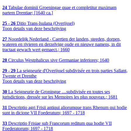
24
Tabulae dominii Groeningae quae et completitur maximam
partem Drentiae; [1640 ca.]
25 - 26
Ditio Trans-Isulana (Overijssel)
Toon details van deze beschrijving
27
Noordelijk Nederland - Caertien der landen, steeden, dorpen,
wateren en rivieren en derzelvige oude en nieuwe namens, in dit
tractaat gewach wert gemaect.; 1660
28
Circulus Westphalicus sive Germaniae inferiores; 1640
29 - 29
La seigneurie d'Overijssel subdivisée en trois parties Sallant,
Twente et Drenthe
Toon details van deze beschrijving
30
La Seigneurie de Groningue ....subdivisée en toutes ses
jurisdictions, dressée sur les Memoires les plus nouveax.; 1681
31
Descriptio agri Frisii antiqui aliorumque trans Rhenum qui hodie
sunt in dicione VII Foederatum; 1697 - 1718
33
Descriptio Frisiae sub Francorum reditum qua hodie VII
Foederatorum; 1697 - 1718