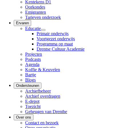
Kentekens D1
Oorkondes
Emigranten
Tarieven onderzoek
Ervaren
Educatie
Primair onderwijs
Voortgezet onderwijs
Programma op maat
Drentse Cultuur Academie
Projecten
Podcasts
Agenda
Koffie & Keuvelen
Bartje
Blogs
Ondersteunen
Archiefbeheer
Archief overdragen
E-depot
Toezicht
Geheugen van Drenthe
Over ons
Contact en bezoek
Onze organisatie