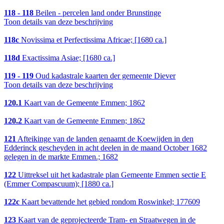
118 - 118
Beilen - percelen land onder Brunstinge
Toon details van deze beschrijving
118c
Novissima et Perfectissima Africae; [1680 ca.]
118d
Exactissima Asiae; [1680 ca.]
119 - 119
Oud kadastrale kaarten der gemeente Diever
Toon details van deze beschrijving
120.1
Kaart van de Gemeente Emmen; 1862
120.2
Kaart van de Gemeente Emmen; 1862
121
Afteikinge van de landen genaamt de Koewijden in den
Edderinck gescheyden in acht deelen in de maand October 1682
gelegen in de markte Emmen.; 1682
122
Uittreksel uit het kadastrale plan Gemeente Emmen sectie E
(Emmer Compascuum); [1880 ca.]
122c
Kaart bevattende het gebied rondom Roswinkel; 177609
123
Kaart van de geprojecteerde Tram- en Straatwegen in de