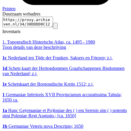
Printen
Duurzaam webadres
Inventaris
1.
Topografisch Historische Atlas, ca. 1495 - 1980
Toon details van deze beschrijving
1c
Nederland ten Tijde der Franken, Saksers en Friezen; z.j.
1d
Schets kaart der Hertogdommen Graafschappenen Bisdommen
van Nederland; z.j.
1e
Schetskaart der Borgondische Kreits 1512; z.j.
1
Germaniae Inferioris XVII Provinciarum accuratissima Tabula;
1650 ca.
1a
Hanc Ge(emaniae et Po)loniae des ( ) em Serenis sim ( ) potentis
simi Poloniae Regi Augusto.; [ca. 1650]
1b
Germaniae Veteris nova Descripio; 1650