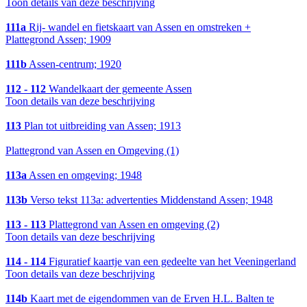
Toon details van deze beschrijving
111a
Rij- wandel en fietskaart van Assen en omstreken +
Plattegrond Assen; 1909
111b
Assen-centrum; 1920
112 - 112
Wandelkaart der gemeente Assen
Toon details van deze beschrijving
113
Plan tot uitbreiding van Assen; 1913
Plattegrond van Assen en Omgeving (1)
113a
Assen en omgeving; 1948
113b
Verso tekst 113a: advertenties Middenstand Assen; 1948
113 - 113
Plattegrond van Assen en omgeving (2)
Toon details van deze beschrijving
114 - 114
Figuratief kaartje van een gedeelte van het Veeningerland
Toon details van deze beschrijving
114b
Kaart met de eigendommen van de Erven H.L. Balten te