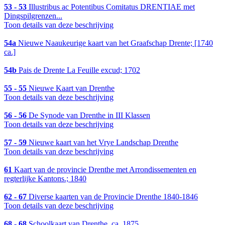
53 - 53
Illustribus ac Potentibus Comitatus DRENTIAE met
Dingspilgrenzen...
Toon details van deze beschrijving
54a
Nieuwe Naaukeurige kaart van het Graafschap Drente; [1740
ca.]
54b
Pais de Drente La Feuille excud; 1702
55 - 55
Nieuwe Kaart van Drenthe
Toon details van deze beschrijving
56 - 56
De Synode van Drenthe in III Klassen
Toon details van deze beschrijving
57 - 59
Nieuwe kaart van het Vrye Landschap Drenthe
Toon details van deze beschrijving
61
Kaart van de provincie Drenthe met Arrondissementen en
regterlijke Kantons.; 1840
62 - 67
Diverse kaarten van de Provincie Drenthe 1840-1846
Toon details van deze beschrijving
68 - 68
Schoolkaart van Drenthe, ca. 1875