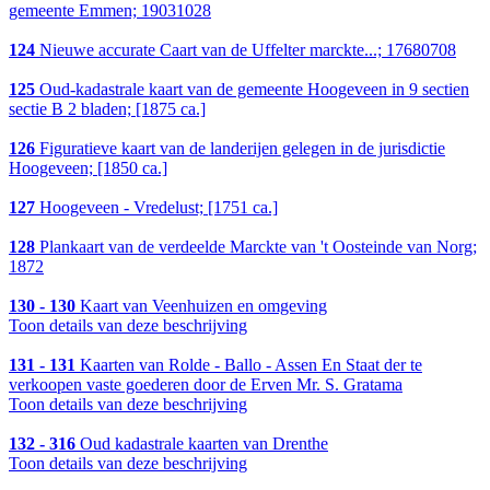
gemeente Emmen; 19031028
124
Nieuwe accurate Caart van de Uffelter marckte...; 17680708
125
Oud-kadastrale kaart van de gemeente Hoogeveen in 9 sectien
sectie B 2 bladen; [1875 ca.]
126
Figuratieve kaart van de landerijen gelegen in de jurisdictie
Hoogeveen; [1850 ca.]
127
Hoogeveen - Vredelust; [1751 ca.]
128
Plankaart van de verdeelde Marckte van 't Oosteinde van Norg;
1872
130 - 130
Kaart van Veenhuizen en omgeving
Toon details van deze beschrijving
131 - 131
Kaarten van Rolde - Ballo - Assen En Staat der te
verkoopen vaste goederen door de Erven Mr. S. Gratama
Toon details van deze beschrijving
132 - 316
Oud kadastrale kaarten van Drenthe
Toon details van deze beschrijving