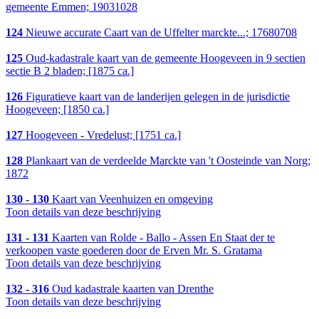
gemeente Emmen; 19031028
124
Nieuwe accurate Caart van de Uffelter marckte...; 17680708
125
Oud-kadastrale kaart van de gemeente Hoogeveen in 9 sectien
sectie B 2 bladen; [1875 ca.]
126
Figuratieve kaart van de landerijen gelegen in de jurisdictie
Hoogeveen; [1850 ca.]
127
Hoogeveen - Vredelust; [1751 ca.]
128
Plankaart van de verdeelde Marckte van 't Oosteinde van Norg;
1872
130 - 130
Kaart van Veenhuizen en omgeving
Toon details van deze beschrijving
131 - 131
Kaarten van Rolde - Ballo - Assen En Staat der te
verkoopen vaste goederen door de Erven Mr. S. Gratama
Toon details van deze beschrijving
132 - 316
Oud kadastrale kaarten van Drenthe
Toon details van deze beschrijving