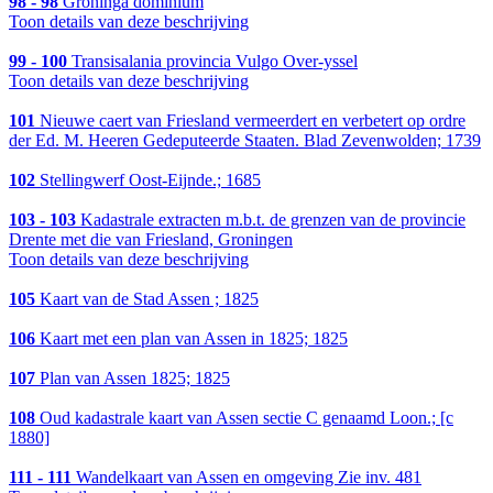
98 - 98
Groninga dominium
Toon details van deze beschrijving
99 - 100
Transisalania provincia Vulgo Over-yssel
Toon details van deze beschrijving
101
Nieuwe caert van Friesland vermeerdert en verbetert op ordre
der Ed. M. Heeren Gedeputeerde Staaten. Blad Zevenwolden; 1739
102
Stellingwerf Oost-Eijnde.; 1685
103 - 103
Kadastrale extracten m.b.t. de grenzen van de provincie
Drente met die van Friesland, Groningen
Toon details van deze beschrijving
105
Kaart van de Stad Assen ; 1825
106
Kaart met een plan van Assen in 1825; 1825
107
Plan van Assen 1825; 1825
108
Oud kadastrale kaart van Assen sectie C genaamd Loon.; [c
1880]
111 - 111
Wandelkaart van Assen en omgeving Zie inv. 481