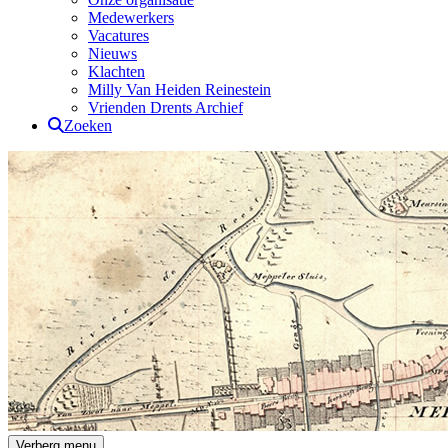
Medewerkers
Vacatures
Nieuws
Klachten
Milly Van Heiden Reinestein
Vrienden Drents Archief
Zoeken
Drents Archief
Verberg menu