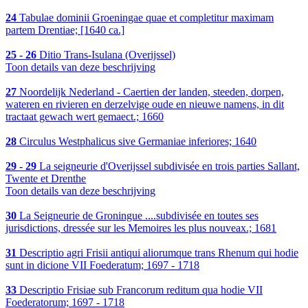
24
Tabulae dominii Groeningae quae et completitur maximam
partem Drentiae; [1640 ca.]
25 - 26
Ditio Trans-Isulana (Overijssel)
Toon details van deze beschrijving
27
Noordelijk Nederland - Caertien der landen, steeden, dorpen,
wateren en rivieren en derzelvige oude en nieuwe namens, in dit
tractaat gewach wert gemaect.; 1660
28
Circulus Westphalicus sive Germaniae inferiores; 1640
29 - 29
La seigneurie d'Overijssel subdivisée en trois parties Sallant,
Twente et Drenthe
Toon details van deze beschrijving
30
La Seigneurie de Groningue ....subdivisée en toutes ses
jurisdictions, dressée sur les Memoires les plus nouveax.; 1681
31
Descriptio agri Frisii antiqui aliorumque trans Rhenum qui hodie
sunt in dicione VII Foederatum; 1697 - 1718
33
Descriptio Frisiae sub Francorum reditum qua hodie VII
Foederatorum; 1697 - 1718