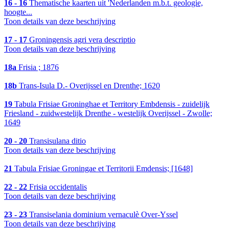
16 - 16
Thematische kaarten uit 'Nederlanden m.b.t. geologie,
hoogte...
Toon details van deze beschrijving
17 - 17
Groningensis agri vera descriptio
Toon details van deze beschrijving
18a
Frisia ; 1876
18b
Trans-Isula D.- Overijssel en Drenthe; 1620
19
Tabula Frisiae Groninghae et Territory Embdensis - zuidelijk
Friesland - zuidwestelijk Drenthe - westelijk Overijssel - Zwolle;
1649
20 - 20
Transisulana ditio
Toon details van deze beschrijving
21
Tabula Frisiae Groningae et Territorii Emdensis; [1648]
22 - 22
Frisia occidentalis
Toon details van deze beschrijving
23 - 23
Transiselania dominium vernaculè Over-Yssel
Toon details van deze beschrijving