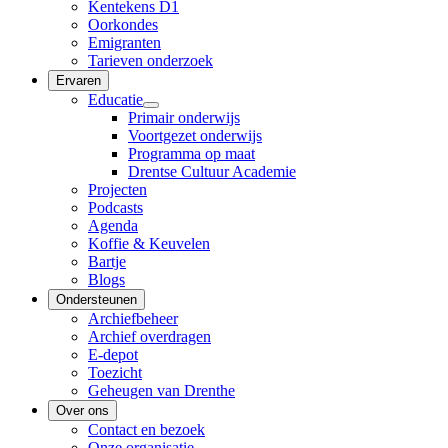
Kentekens D1
Oorkondes
Emigranten
Tarieven onderzoek
Ervaren
Educatie
Primair onderwijs
Voortgezet onderwijs
Programma op maat
Drentse Cultuur Academie
Projecten
Podcasts
Agenda
Koffie & Keuvelen
Bartje
Blogs
Ondersteunen
Archiefbeheer
Archief overdragen
E-depot
Toezicht
Geheugen van Drenthe
Over ons
Contact en bezoek
Onze organisatie