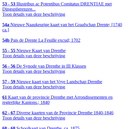
53 - 53
Illustribus ac Potentibus Comitatus DRENTIAE met
Dingspilgrenzen...
Toon details van deze beschrijving
54a
Nieuwe Naaukeurige kaart van het Graafschap Drente; [1740
ca.]
54b
Pais de Drente La Feuille excud; 1702
55 - 55
Nieuwe Kaart van Drenthe
Toon details van deze beschrijving
56 - 56
De Synode van Drenthe in III Klassen
Toon details van deze beschrijving
57 - 59
Nieuwe kaart van het Vrye Landschap Drenthe
Toon details van deze beschrijving
61
Kaart van de provincie Drenthe met Arrondissementen en
regterlijke Kantons.; 1840
62 - 67
Diverse kaarten van de Provincie Drenthe 1840-1846
Toon details van deze beschrijving
68 - 68
Schoolkaart van Drenthe, ca. 1875