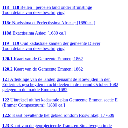
118 - 118
Beilen - percelen land onder Brunstinge
Toon details van deze beschrijving
118c
Novissima et Perfectissima Africae; [1680 ca.]
118d
Exactissima Asiae; [1680 ca.]
119 - 119
Oud kadastrale kaarten der gemeente Diever
Toon details van deze beschrijving
120.1
Kaart van de Gemeente Emmen; 1862
120.2
Kaart van de Gemeente Emmen; 1862
121
Afteikinge van de landen genaamt de Koewijden in den
Edderinck gescheyden in acht deelen in de maand October 1682
gelegen in de markte Emmen.; 1682
122
Uittreksel uit het kadastrale plan Gemeente Emmen sectie E
(Emmer Compascuum); [1880 ca.]
122c
Kaart bevattende het gebied rondom Roswinkel; 177609
123
Kaart van de geprojecteerde Tram- en Straatwegen in de