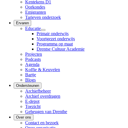
Kentekens D1
Oorkondes
Emigranten
Tarieven onderzoek
Ervaren
Educatie
Primair onderwijs
Voortgezet onderwijs
Programma op maat
Drentse Cultuur Academie
Projecten
Podcasts
Agenda
Koffie & Keuvelen
Bartje
Blogs
Ondersteunen
Archiefbeheer
Archief overdragen
E-depot
Toezicht
Geheugen van Drenthe
Over ons
Contact en bezoek
Onze organisatie