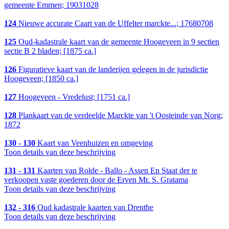
gemeente Emmen; 19031028
124
Nieuwe accurate Caart van de Uffelter marckte...; 17680708
125
Oud-kadastrale kaart van de gemeente Hoogeveen in 9 sectien
sectie B 2 bladen; [1875 ca.]
126
Figuratieve kaart van de landerijen gelegen in de jurisdictie
Hoogeveen; [1850 ca.]
127
Hoogeveen - Vredelust; [1751 ca.]
128
Plankaart van de verdeelde Marckte van 't Oosteinde van Norg;
1872
130 - 130
Kaart van Veenhuizen en omgeving
Toon details van deze beschrijving
131 - 131
Kaarten van Rolde - Ballo - Assen En Staat der te
verkoopen vaste goederen door de Erven Mr. S. Gratama
Toon details van deze beschrijving
132 - 316
Oud kadastrale kaarten van Drenthe
Toon details van deze beschrijving