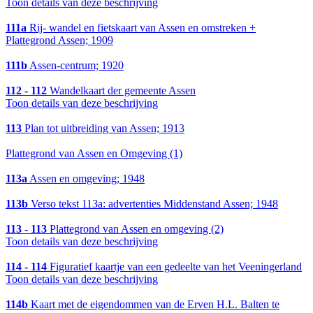
Toon details van deze beschrijving
111a
Rij- wandel en fietskaart van Assen en omstreken +
Plattegrond Assen; 1909
111b
Assen-centrum; 1920
112 - 112
Wandelkaart der gemeente Assen
Toon details van deze beschrijving
113
Plan tot uitbreiding van Assen; 1913
Plattegrond van Assen en Omgeving (1)
113a
Assen en omgeving; 1948
113b
Verso tekst 113a: advertenties Middenstand Assen; 1948
113 - 113
Plattegrond van Assen en omgeving (2)
Toon details van deze beschrijving
114 - 114
Figuratief kaartje van een gedeelte van het Veeningerland
Toon details van deze beschrijving
114b
Kaart met de eigendommen van de Erven H.L. Balten te