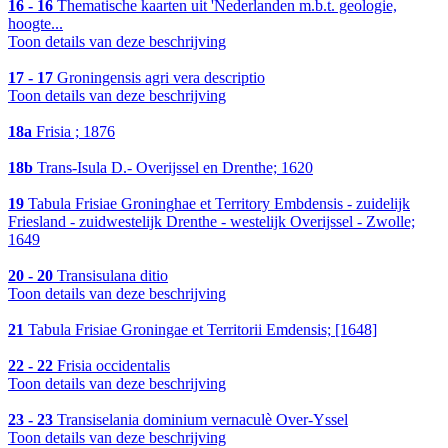
16 - 16
Thematische kaarten uit 'Nederlanden m.b.t. geologie,
hoogte...
Toon details van deze beschrijving
17 - 17
Groningensis agri vera descriptio
Toon details van deze beschrijving
18a
Frisia ; 1876
18b
Trans-Isula D.- Overijssel en Drenthe; 1620
19
Tabula Frisiae Groninghae et Territory Embdensis - zuidelijk
Friesland - zuidwestelijk Drenthe - westelijk Overijssel - Zwolle;
1649
20 - 20
Transisulana ditio
Toon details van deze beschrijving
21
Tabula Frisiae Groningae et Territorii Emdensis; [1648]
22 - 22
Frisia occidentalis
Toon details van deze beschrijving
23 - 23
Transiselania dominium vernaculè Over-Yssel
Toon details van deze beschrijving