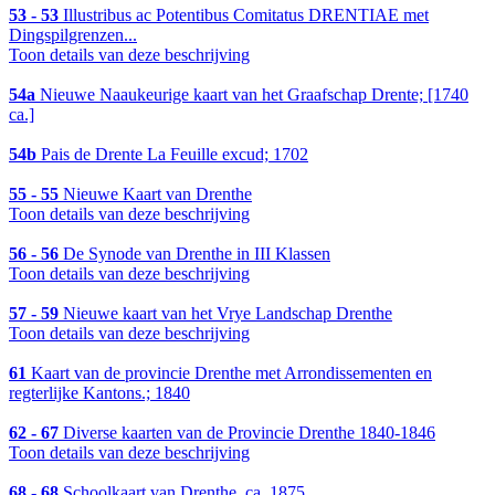
53 - 53
Illustribus ac Potentibus Comitatus DRENTIAE met
Dingspilgrenzen...
Toon details van deze beschrijving
54a
Nieuwe Naaukeurige kaart van het Graafschap Drente; [1740
ca.]
54b
Pais de Drente La Feuille excud; 1702
55 - 55
Nieuwe Kaart van Drenthe
Toon details van deze beschrijving
56 - 56
De Synode van Drenthe in III Klassen
Toon details van deze beschrijving
57 - 59
Nieuwe kaart van het Vrye Landschap Drenthe
Toon details van deze beschrijving
61
Kaart van de provincie Drenthe met Arrondissementen en
regterlijke Kantons.; 1840
62 - 67
Diverse kaarten van de Provincie Drenthe 1840-1846
Toon details van deze beschrijving
68 - 68
Schoolkaart van Drenthe, ca. 1875