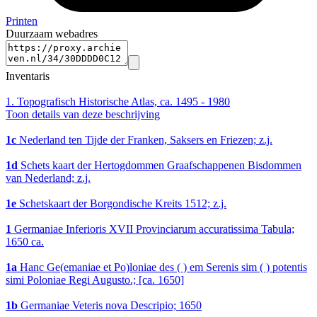
Printen
Duurzaam webadres
Inventaris
1.
Topografisch Historische Atlas, ca. 1495 - 1980
Toon details van deze beschrijving
1c
Nederland ten Tijde der Franken, Saksers en Friezen; z.j.
1d
Schets kaart der Hertogdommen Graafschappenen Bisdommen
van Nederland; z.j.
1e
Schetskaart der Borgondische Kreits 1512; z.j.
1
Germaniae Inferioris XVII Provinciarum accuratissima Tabula;
1650 ca.
1a
Hanc Ge(emaniae et Po)loniae des ( ) em Serenis sim ( ) potentis
simi Poloniae Regi Augusto.; [ca. 1650]
1b
Germaniae Veteris nova Descripio; 1650