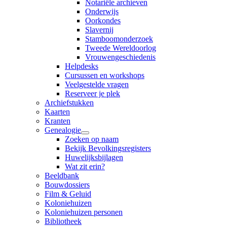
Notariële archieven
Onderwijs
Oorkondes
Slavernij
Stamboomonderzoek
Tweede Wereldoorlog
Vrouwengeschiedenis
Helpdesks
Cursussen en workshops
Veelgestelde vragen
Reserveer je plek
Archiefstukken
Kaarten
Kranten
Genealogie
Zoeken op naam
Bekijk Bevolkingsregisters
Huwelijksbijlagen
Wat zit erin?
Beeldbank
Bouwdossiers
Film & Geluid
Koloniehuizen
Koloniehuizen personen
Bibliotheek