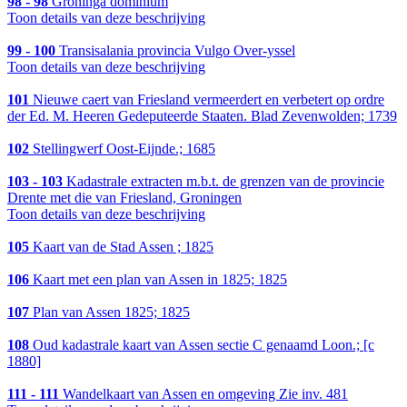
98 - 98
Groninga dominium
Toon details van deze beschrijving
99 - 100
Transisalania provincia Vulgo Over-yssel
Toon details van deze beschrijving
101
Nieuwe caert van Friesland vermeerdert en verbetert op ordre
der Ed. M. Heeren Gedeputeerde Staaten. Blad Zevenwolden; 1739
102
Stellingwerf Oost-Eijnde.; 1685
103 - 103
Kadastrale extracten m.b.t. de grenzen van de provincie
Drente met die van Friesland, Groningen
Toon details van deze beschrijving
105
Kaart van de Stad Assen ; 1825
106
Kaart met een plan van Assen in 1825; 1825
107
Plan van Assen 1825; 1825
108
Oud kadastrale kaart van Assen sectie C genaamd Loon.; [c
1880]
111 - 111
Wandelkaart van Assen en omgeving Zie inv. 481