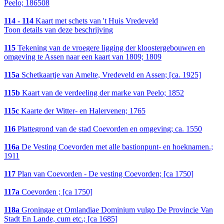
Peelo; 186508
114 - 114
Kaart met schets van 't Huis Vredeveld
Toon details van deze beschrijving
115
Tekening van de vroegere ligging der kloostergebouwen en
omgeving te Assen naar een kaart van 1809; 1809
115a
Schetkaartje van Amelte, Vredeveld en Assen; [ca. 1925]
115b
Kaart van de verdeeling der marke van Peelo; 1852
115c
Kaarte der Witter- en Halervenen; 1765
116
Plattegrond van de stad Coevorden en omgeving; ca. 1550
116a
De Vesting Coevorden met alle bastionpunt- en hoeknamen.;
1911
117
Plan van Coevorden - De vesting Coevorden; [ca 1750]
117a
Coevorden ; [ca 1750]
118a
Groningae et Omlandiae Dominium vulgo De Provincie Van
Stadt En Lande, cum etc.; [ca 1685]