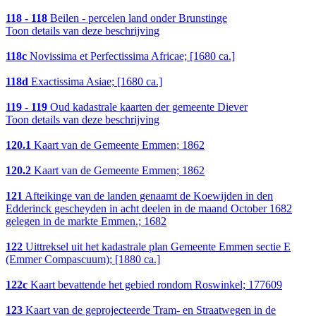
118 - 118
Beilen - percelen land onder Brunstinge
Toon details van deze beschrijving
118c
Novissima et Perfectissima Africae; [1680 ca.]
118d
Exactissima Asiae; [1680 ca.]
119 - 119
Oud kadastrale kaarten der gemeente Diever
Toon details van deze beschrijving
120.1
Kaart van de Gemeente Emmen; 1862
120.2
Kaart van de Gemeente Emmen; 1862
121
Afteikinge van de landen genaamt de Koewijden in den
Edderinck gescheyden in acht deelen in de maand October 1682
gelegen in de markte Emmen.; 1682
122
Uittreksel uit het kadastrale plan Gemeente Emmen sectie E
(Emmer Compascuum); [1880 ca.]
122c
Kaart bevattende het gebied rondom Roswinkel; 177609
123
Kaart van de geprojecteerde Tram- en Straatwegen in de