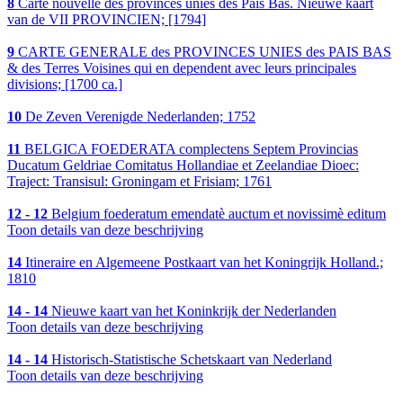
8
Carte nouvelle des provinces unies des Pais Bas. Nieuwe kaart
van de VII PROVINCIEN; [1794]
9
CARTE GENERALE des PROVINCES UNIES des PAIS BAS
& des Terres Voisines qui en dependent avec leurs principales
divisions; [1700 ca.]
10
De Zeven Verenigde Nederlanden; 1752
11
BELGICA FOEDERATA complectens Septem Provincias
Ducatum Geldriae Comitatus Hollandiae et Zeelandiae Dioec:
Traject: Transisul: Groningam et Frisiam; 1761
12 - 12
Belgium foederatum emendatè auctum et novissimè editum
Toon details van deze beschrijving
14
Itineraire en Algemeene Postkaart van het Koningrijk Holland.;
1810
14 - 14
Nieuwe kaart van het Koninkrijk der Nederlanden
Toon details van deze beschrijving
14 - 14
Historisch-Statistische Schetskaart van Nederland
Toon details van deze beschrijving