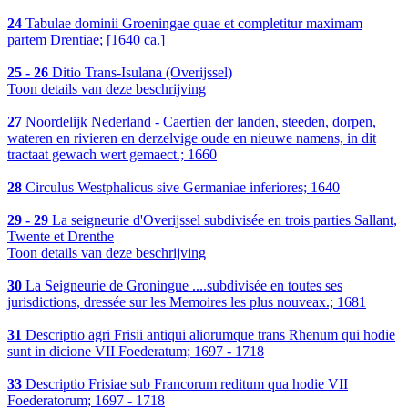
24
Tabulae dominii Groeningae quae et completitur maximam
partem Drentiae; [1640 ca.]
25 - 26
Ditio Trans-Isulana (Overijssel)
Toon details van deze beschrijving
27
Noordelijk Nederland - Caertien der landen, steeden, dorpen,
wateren en rivieren en derzelvige oude en nieuwe namens, in dit
tractaat gewach wert gemaect.; 1660
28
Circulus Westphalicus sive Germaniae inferiores; 1640
29 - 29
La seigneurie d'Overijssel subdivisée en trois parties Sallant,
Twente et Drenthe
Toon details van deze beschrijving
30
La Seigneurie de Groningue ....subdivisée en toutes ses
jurisdictions, dressée sur les Memoires les plus nouveax.; 1681
31
Descriptio agri Frisii antiqui aliorumque trans Rhenum qui hodie
sunt in dicione VII Foederatum; 1697 - 1718
33
Descriptio Frisiae sub Francorum reditum qua hodie VII
Foederatorum; 1697 - 1718