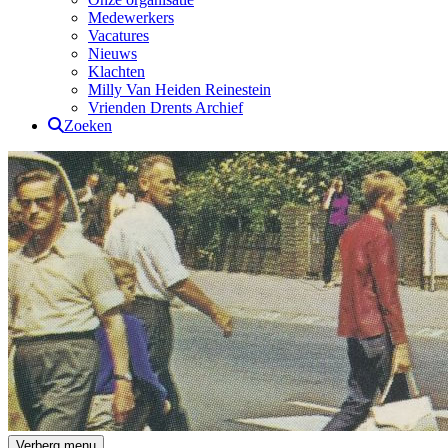
Medewerkers
Vacatures
Nieuws
Klachten
Milly Van Heiden Reinestein
Vrienden Drents Archief
Zoeken
Drents Archief
Verberg menu