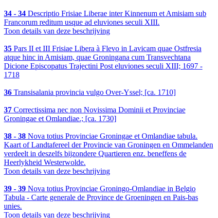
34 - 34
Descriptio Frisiae Liberae inter Kinnenum et Amisiam sub
Francorum reditum usque ad eluviones seculi XIII.
Toon details van deze beschrijving
35
Pars II et III Frisiae Libera à Flevo in Lavicam quae Ostfresia
atque hinc in Amisiam, quae Groningana cum Transvechtana
Dicione Episcopatus Trajectini Post eluviones seculi XIII; 1697 -
1718
36
Transisalania provincia vulgo Over-Yssel; [ca. 1710]
37
Correctissima nec non Novissima Dominii et Provinciae
Groningae et Omlandiae.; [ca. 1730]
38 - 38
Nova totius Provinciae Groningae et Omlandiae tabula.
Kaart of Landtafereel der Provincie van Groningen en Ommelanden
verdeelt in deszelfs bijzondere Quartieren enz. beneffens de
Heerlykheid Westerwolde.
Toon details van deze beschrijving
39 - 39
Nova totius Provinciae Groningo-Omlandiae in Belgio
Tabula - Carte generale de Province de Groeningen en Pais-bas
unies.
Toon details van deze beschrijving