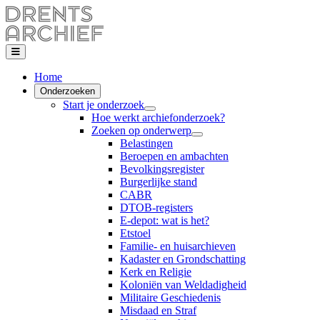
Home
Onderzoeken
Start je onderzoek
Hoe werkt archiefonderzoek?
Zoeken op onderwerp
Belastingen
Beroepen en ambachten
Bevolkingsregister
Burgerlijke stand
CABR
DTOB-registers
E-depot: wat is het?
Etstoel
Familie- en huisarchieven
Kadaster en Grondschatting
Kerk en Religie
Koloniën van Weldadigheid
Militaire Geschiedenis
Misdaad en Straf