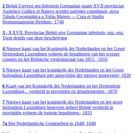
2
Belgii Unversi seu Inferioris Germaniae quam XVII provinciae
Austriaco Gallico et Batavo sceptro parentes constituunt, nova
Tabula Geographica a Tobia Majero --- Cura et Studio
Homannianorum Herdum.; 1748
3 - 3
XVII. Provinciae Belgii sive Germaniae inferioris, enz. enz.
Toon details van deze beschrijving
4
Nieuwe kaart van het Koningrijk der Nederlanden en het Groot
Hertogdom Luxemburg volgens de bepalingen van het weener
congres en het Belgische vredestractaat van 1815.; 1816
5
Nieuwe kaart van het koninkrijk der Nederlanden en het Groot
hertogdom Luxemburg met aanwijzing der nieuwe postwegen; 1828
6
Kaart van het Koninkrijk der Nederlanden en het Hertogdom
Luxemburg... verdeeld in provintiën en departementen.; 1870
7
Nieuwe kaart van het koningrijk der Nederlanden en het groot
hertogdom Luxemburg benevens geheel België verdeeld in
provintiën volgens de jongste bepalingen.; 1833
7a
Het Nederlandsche Gemenebest in 1648; 1648